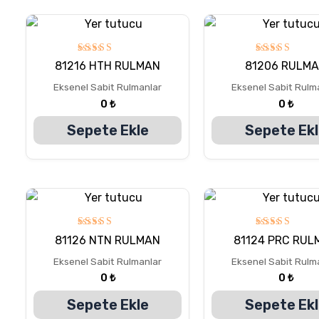
5
5
81216 HTH RULMAN
81206 RULM
üzerinden
üzerinden
5.00
5.00
Eksenel Sabit Rulmanlar
Eksenel Sabit Rulm
oy aldı
oy aldı
0
₺
0
₺
Sepete Ekle
Sepete Ek
5
5
81126 NTN RULMAN
81124 PRC RUL
üzerinden
üzerinden
5.00
5.00
Eksenel Sabit Rulmanlar
Eksenel Sabit Rulm
oy aldı
oy aldı
0
₺
0
₺
Sepete Ekle
Sepete Ek