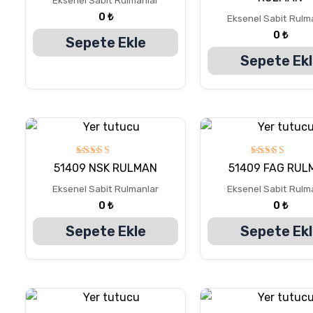
oy aldı
oy aldı
0
₺
Eksenel Sabit Rulm
0
₺
Sepete Ekle
Sepete Ek
5
5
51409 NSK RULMAN
51409 FAG RUL
üzerinden
üzerinden
5.00
5.00
Eksenel Sabit Rulmanlar
Eksenel Sabit Rulm
oy aldı
oy aldı
0
₺
0
₺
Sepete Ekle
Sepete Ek