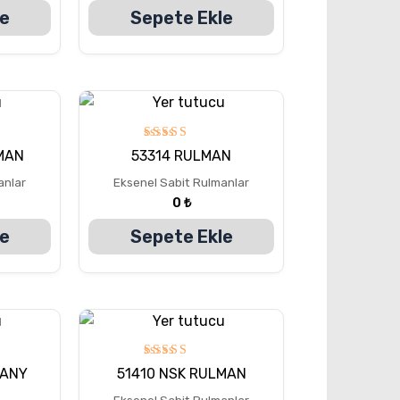
le
Sepete Ekle
5
MAN
53314 RULMAN
üzerinden
5.00
anlar
Eksenel Sabit Rulmanlar
oy aldı
0
₺
le
Sepete Ekle
5
MANY
51410 NSK RULMAN
üzerinden
5.00
Eksenel Sabit Rulmanlar