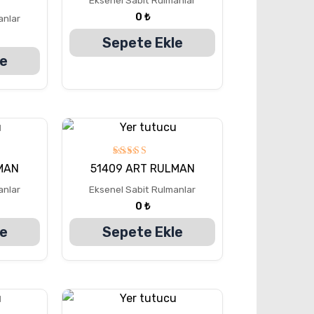
oy aldı
0
₺
anlar
Sepete Ekle
le
5
MAN
51409 ART RULMAN
üzerinden
5.00
anlar
Eksenel Sabit Rulmanlar
oy aldı
0
₺
le
Sepete Ekle