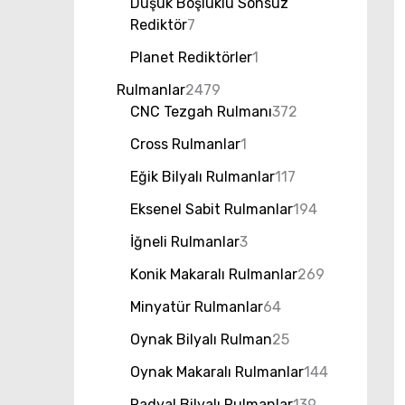
Düşük Boşluklu Sonsuz
Rediktör
7
Planet Rediktörler
1
Rulmanlar
2479
CNC Tezgah Rulmanı
372
Cross Rulmanlar
1
Eğik Bilyalı Rulmanlar
117
Eksenel Sabit Rulmanlar
194
İğneli Rulmanlar
3
Konik Makaralı Rulmanlar
269
Minyatür Rulmanlar
64
Oynak Bilyalı Rulman
25
Oynak Makaralı Rulmanlar
144
Radyal Bilyalı Rulmanlar
139