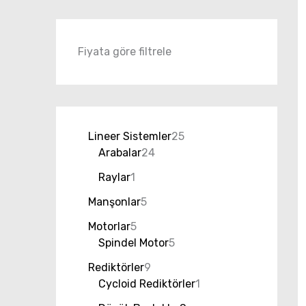
Fiyata göre filtrele
Lineer Sistemler
25
Arabalar
24
Raylar
1
Manşonlar
5
Motorlar
5
Spindel Motor
5
Rediktörler
9
Cycloid Rediktörler
1