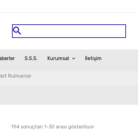
En
yeniye
göre
sıralandı
Arama
aberler
S.S.S.
Kurumsal
İletişim
abit Rulmanlar
194 sonuçtan 1-30 arası gösteriliyor