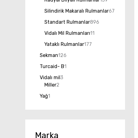
Silindirik Makaralı Rulmanlar
67
Standart Rulmanlar
896
Vidalı Mil Rulmanları
11
Yataklı Rulmanlar
177
Sekman
126
Turcaid- B
1
Vidalı mil
3
Miller
2
Yağ
1
Marka