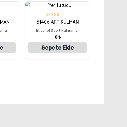
5
LMAN
51406 ART RULMAN
üzerinden
5.00
anlar
Eksenel Sabit Rulmanlar
oy aldı
0
₺
le
Sepete Ekle