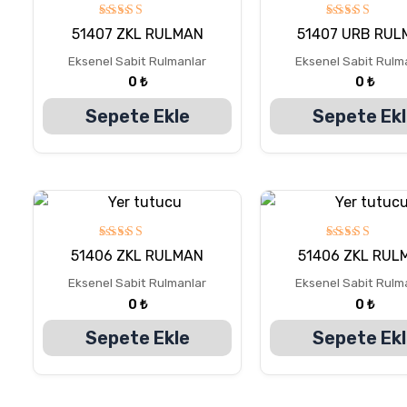
5
5
51407 ZKL RULMAN
51407 URB RUL
üzerinden
üzerinden
5.00
5.00
Eksenel Sabit Rulmanlar
Eksenel Sabit Rulm
oy aldı
oy aldı
0
₺
0
₺
Sepete Ekle
Sepete Ek
5
5
51406 ZKL RULMAN
51406 ZKL RUL
üzerinden
üzerinden
5.00
5.00
Eksenel Sabit Rulmanlar
Eksenel Sabit Rulm
oy aldı
oy aldı
0
₺
0
₺
Sepete Ekle
Sepete Ek