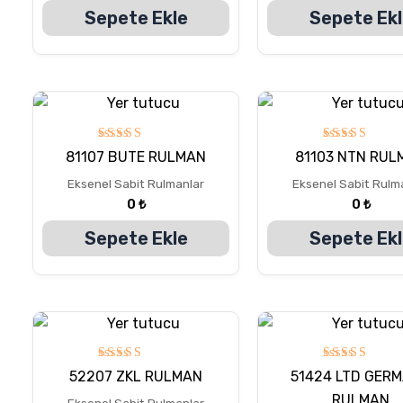
Sepete Ekle
Sepete Ek
5
5
81107 BUTE RULMAN
81103 NTN RUL
üzerinden
üzerinden
5.00
5.00
Eksenel Sabit Rulmanlar
Eksenel Sabit Rulm
oy aldı
oy aldı
0
₺
0
₺
Sepete Ekle
Sepete Ek
5
5
52207 ZKL RULMAN
51424 LTD GER
üzerinden
üzerinden
5.00
5.00
RULMAN
Eksenel Sabit Rulmanlar