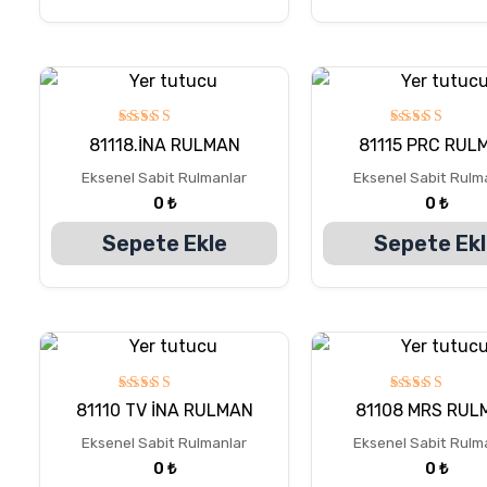
5
5
81118.İNA RULMAN
81115 PRC RUL
üzerinden
üzerinden
5.00
5.00
Eksenel Sabit Rulmanlar
Eksenel Sabit Rulm
oy aldı
oy aldı
0
₺
0
₺
Sepete Ekle
Sepete Ek
5
5
81110 TV İNA RULMAN
81108 MRS RUL
üzerinden
üzerinden
5.00
5.00
Eksenel Sabit Rulmanlar
Eksenel Sabit Rulm
oy aldı
oy aldı
0
₺
0
₺