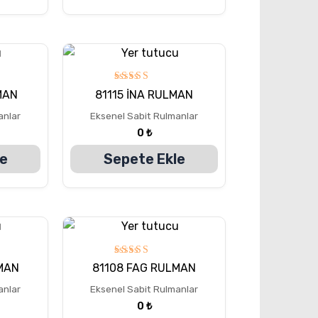
5
MAN
81115 İNA RULMAN
üzerinden
5.00
anlar
Eksenel Sabit Rulmanlar
oy aldı
0
₺
le
Sepete Ekle
5
MAN
81108 FAG RULMAN
üzerinden
5.00
anlar
Eksenel Sabit Rulmanlar
oy aldı
0
₺