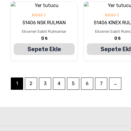
5
5
51406 NSK RULMAN
51406 KİNEX RU
üzerinden
üzerinden
5.00
5.00
Eksenel Sabit Rulmanlar
Eksenel Sabit Rulm
oy aldı
oy aldı
0
₺
0
₺
Sepete Ekle
Sepete Ek
1
2
3
4
5
6
7
→