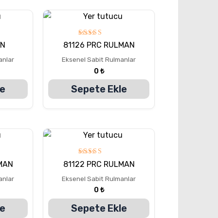
5
AN
81126 PRC RULMAN
üzerinden
5.00
anlar
Eksenel Sabit Rulmanlar
oy aldı
0
₺
le
Sepete Ekle
5
MAN
81122 PRC RULMAN
üzerinden
5.00
anlar
Eksenel Sabit Rulmanlar
oy aldı
0
₺
le
Sepete Ekle