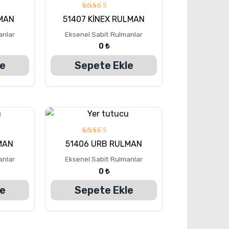
5
MAN
51407 KİNEX RULMAN
üzerinden
5.00
anlar
Eksenel Sabit Rulmanlar
oy aldı
0
₺
le
Sepete Ekle
5
MAN
51406 URB RULMAN
üzerinden
5.00
anlar
Eksenel Sabit Rulmanlar
oy aldı
0
₺
le
Sepete Ekle