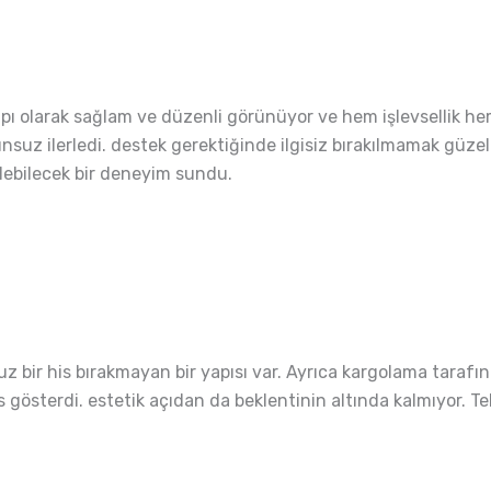
ı olarak sağlam ve düzenli görünüyor ve hem işlevsellik he
orunsuz ilerledi. destek gerektiğinde ilgisiz bırakılmamak gü
dilebilecek bir deneyim sundu.
cuz bir his bırakmayan bir yapısı var. Ayrıca kargolama tara
gösterdi. estetik açıdan da beklentinin altında kalmıyor. Te