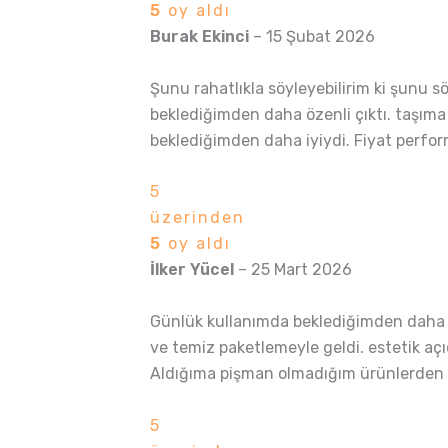
5
oy aldı
Burak Ekinci
–
15 Şubat 2026
Şunu rahatlıkla söyleyebilirim ki şunu sö
beklediğimden daha özenli çıktı. taşıma 
beklediğimden daha iyiydi. Fiyat perfor
5
üzerinden
5
oy aldı
İlker Yücel
–
25 Mart 2026
Günlük kullanımda beklediğimden daha iy
ve temiz paketlemeyle geldi. estetik açı
Aldığıma pişman olmadığım ürünlerden b
5