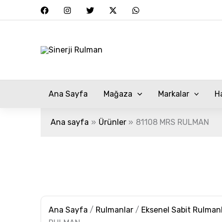
81108
İçeriğe
MRS
atla
RULMAN
adet
Ana Sayfa
Mağaza
Markalar
H
Ana sayfa
Ürünler
81108 MRS RULMAN
Ana Sayfa
/
Rulmanlar
/
Eksenel Sabit Rulman