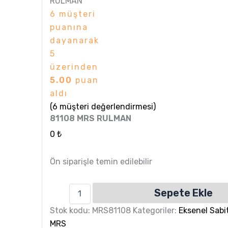
RULMAN
6
müşteri
puanına
dayanarak
5
üzerinden
5.00
puan
aldı
(
6
müşteri değerlendirmesi)
81108 MRS RULMAN
0
₺
Ön siparişle temin edilebilir
Sepete Ekle
Stok kodu:
MRS81108
Kategoriler:
Eksenel Sabi
MRS