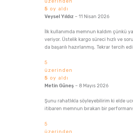
üzerinden
5
oy aldı
Veysel Yıldız
–
11 Nisan 2026
İlk kullanımda memnun kaldım çünkü yap
veriyor. Üstelik kargo süreci hızlı ve s
da başarılı hazırlanmış. Tekrar tercih e
5
üzerinden
5
oy aldı
Metin Güneş
–
8 Mayıs 2026
Şunu rahatlıkla söyleyebilirim ki elde u
itibaren memnun bırakan bir performans 
5
üzerinden