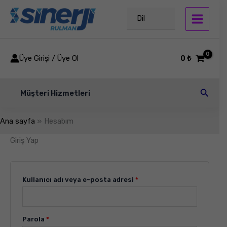
İçeriğe
Gerekli
Gerekli
Gerekli
Gerekli
atla
Dil
Üye Girişi / Üye Ol
0
₺
Arama
Müşteri Hizmetleri
Ana sayfa
Hesabım
Giriş Yap
Kullanıcı adı veya e-posta adresi
*
Parola
*