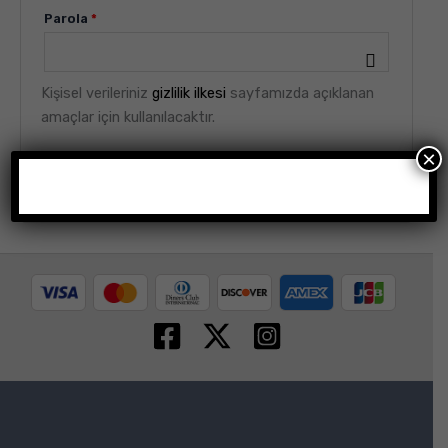
Parola
*
Kişisel verileriniz
gizlilik ilkesi
sayfamızda açıklanan
amaçlar için kullanılacaktır.
×
Üye Ol