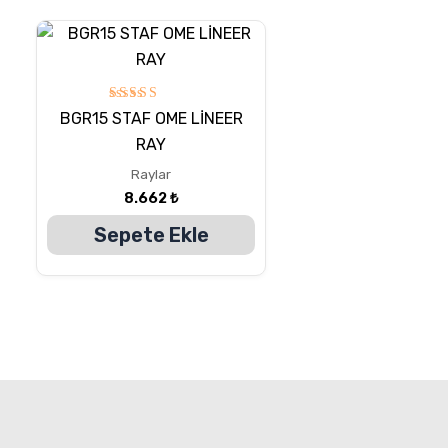
5
BGR15 STAF OME LİNEER
üzerinden
5.00
RAY
oy aldı
Raylar
8.662
₺
Sepete Ekle