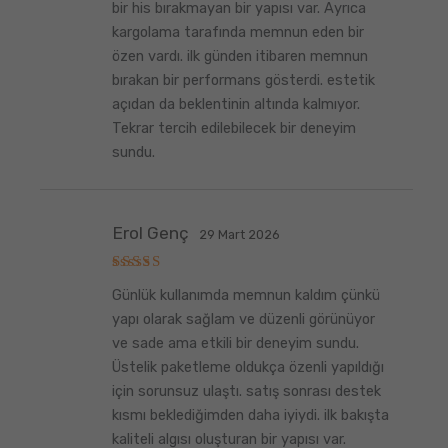
bir his bırakmayan bir yapısı var. Ayrıca
kargolama tarafında memnun eden bir
özen vardı. ilk günden itibaren memnun
bırakan bir performans gösterdi. estetik
açıdan da beklentinin altında kalmıyor.
Tekrar tercih edilebilecek bir deneyim
sundu.
Erol Genç
29 Mart 2026
5
Günlük kullanımda memnun kaldım çünkü
üzerinden
5
oy aldı
yapı olarak sağlam ve düzenli görünüyor
ve sade ama etkili bir deneyim sundu.
Üstelik paketleme oldukça özenli yapıldığı
için sorunsuz ulaştı. satış sonrası destek
kısmı beklediğimden daha iyiydi. ilk bakışta
kaliteli algısı oluşturan bir yapısı var.