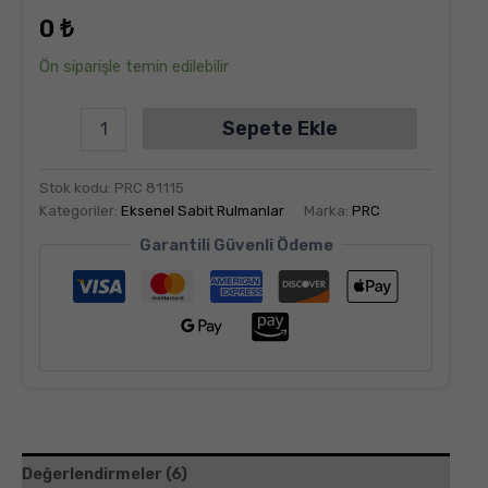
dayanarak
0
₺
5
üzerinden
5.00
puan
Ön siparişle temin edilebilir
aldı
Sepete Ekle
Stok kodu:
PRC 81115
Kategoriler:
Eksenel Sabit Rulmanlar
Marka:
PRC
Garantili Güvenli Ödeme
Değerlendirmeler (6)