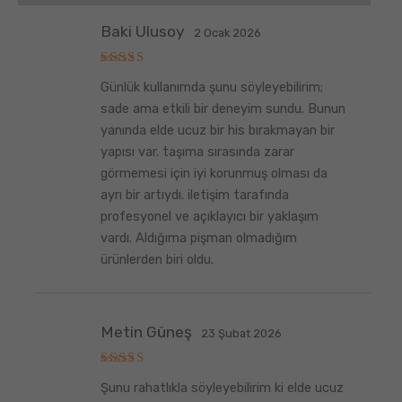
Baki Ulusoy
2 Ocak 2026
5
Günlük kullanımda şunu söyleyebilirim;
üzerinden
5
oy aldı
sade ama etkili bir deneyim sundu. Bunun
yanında elde ucuz bir his bırakmayan bir
yapısı var. taşıma sırasında zarar
görmemesi için iyi korunmuş olması da
ayrı bir artıydı. iletişim tarafında
profesyonel ve açıklayıcı bir yaklaşım
vardı. Aldığıma pişman olmadığım
ürünlerden biri oldu.
Metin Güneş
23 Şubat 2026
5
Şunu rahatlıkla söyleyebilirim ki elde ucuz
üzerinden
5
oy aldı