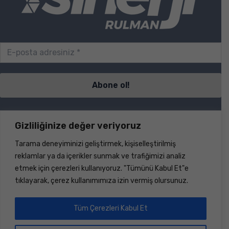
Sayfalar
Gizliliğinize değer veriyoruz
Tarama deneyiminizi geliştirmek, kişiselleştirilmiş
S.S.S.
reklamlar ya da içerikler sunmak ve trafiğimizi analiz
İletişim
etmek için çerezleri kullanıyoruz. "Tümünü Kabul Et"e
Ürünler
tıklayarak, çerez kullanımımıza izin vermiş olursunuz.
Haberler
Hakkımızda
Dökümanlar
Tüm Çerezleri Kabul Et
Hesap