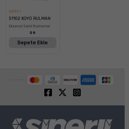
5
51102 KOYO RULMAN
üzerinden
5.00
Eksenel Sabit Rulmanlar
oy aldı
0
₺
Sepete Ekle