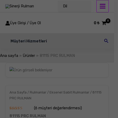
İçeriğe
Dil
atla
Üye Girişi / Üye Ol
0
₺
Arama
Müşteri Hizmetleri
Ana sayfa
Ürünler
81115 PRC RULMAN
81115
PRC
RULMAN
adet
Ana Sayfa
/
Rulmanlar
/
Eksenel Sabit Rulmanlar
/ 81115
PRC RULMAN
(
6
müşteri değerlendirmesi)
6
müşteri
81115 PRC RULMAN
puanına