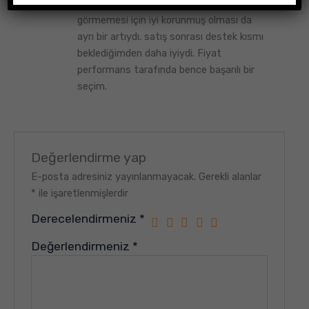
özenli çıktı. taşıma sırasında zarar
görmemesi için iyi korunmuş olması da
ayrı bir artıydı. satış sonrası destek kısmı
beklediğimden daha iyiydi. Fiyat
performans tarafında bence başarılı bir
seçim.
Değerlendirme yap
E-posta adresiniz yayınlanmayacak.
Gerekli alanlar
*
ile işaretlenmişlerdir
Derecelendirmeniz
*
Değerlendirmeniz
*