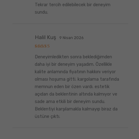
Tekrar tercih edilebilecek bir deneyim
sundu.
Halil Kuş
9 Nisan 2026
5
Deneyimledikten sonra beklediğimden
üzerinden
5
oy aldı
daha iyi bir deneyim yaşadım. Özellikle
kalite anlamında fiyatının hakkını veriyor
olması hoşuma gitti. kargolama tarafında
memnun eden bir özen vardı. estetik
açıdan da beklentinin altında kalmıyor ve
sade ama etkili bir deneyim sundu.
Beklentiyi karşılamakla kalmayıp biraz da
üstüne çıktı.