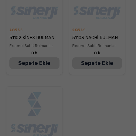
5
5
51102 KİNEX RULMAN
51103 NACHİ RULMAN
üzerinden
üzerinden
5.00
5.00
Eksenel Sabit Rulmanlar
Eksenel Sabit Rulmanlar
oy aldı
oy aldı
0
₺
0
₺
Sepete Ekle
Sepete Ekle