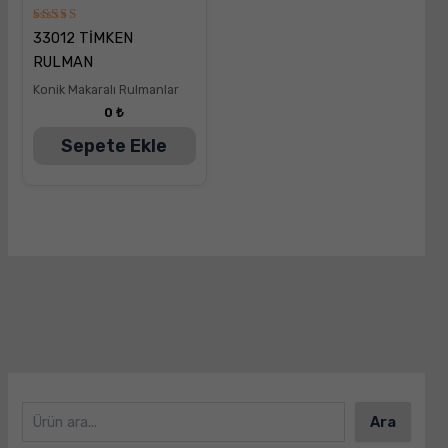
5
33012 TİMKEN
üzerinden
5.00
RULMAN
oy aldı
Konik Makaralı Rulmanlar
0
₺
Sepete Ekle
Ara