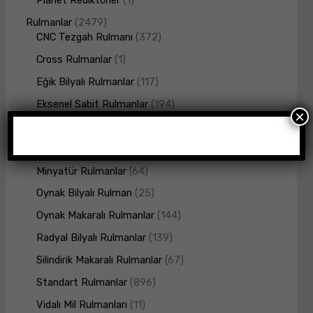
Rulmanlar
2479
CNC Tezgah Rulmanı
372
Cross Rulmanlar
1
Eğik Bilyalı Rulmanlar
117
Eksenel Sabit Rulmanlar
194
×
İğneli Rulmanlar
3
Konik Makaralı Rulmanlar
269
Minyatür Rulmanlar
64
Oynak Bilyalı Rulman
25
Oynak Makaralı Rulmanlar
144
Radyal Bilyalı Rulmanlar
139
Silindirik Makaralı Rulmanlar
67
Standart Rulmanlar
896
Vidalı Mil Rulmanları
11