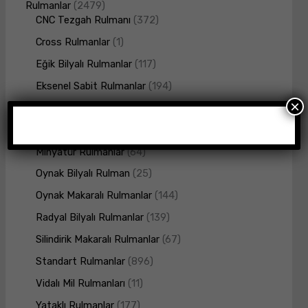
Rulmanlar
2479
CNC Tezgah Rulmanı
372
Cross Rulmanlar
1
Eğik Bilyalı Rulmanlar
117
Eksenel Sabit Rulmanlar
194
×
İğneli Rulmanlar
3
Konik Makaralı Rulmanlar
269
Minyatür Rulmanlar
64
Oynak Bilyalı Rulman
25
Oynak Makaralı Rulmanlar
144
Radyal Bilyalı Rulmanlar
139
Silindirik Makaralı Rulmanlar
67
Standart Rulmanlar
896
Vidalı Mil Rulmanları
11
Yataklı Rulmanlar
177