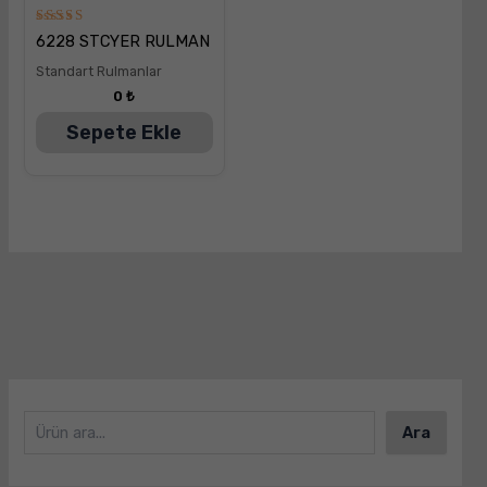
5
6228 STCYER RULMAN
üzerinden
5.00
Standart Rulmanlar
oy aldı
0
₺
Sepete Ekle
Ara