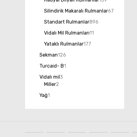
Silindirik Makaralı Rulmanlar
67
Standart Rulmanlar
896
Vidalı Mil Rulmanları
11
Yataklı Rulmanlar
177
Sekman
126
Turcaid- B
1
Vidalı mil
3
Miller
2
Yağ
1