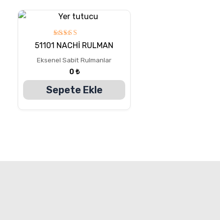
5
51101 NACHİ RULMAN
üzerinden
5.00
Eksenel Sabit Rulmanlar
oy aldı
0
₺
Sepete Ekle