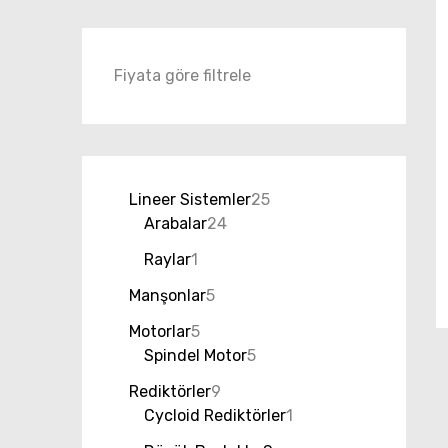
Fiyata göre filtrele
Lineer Sistemler
25
Arabalar
24
Raylar
1
Manşonlar
5
Motorlar
5
Spindel Motor
5
Rediktörler
9
Cycloid Rediktörler
1