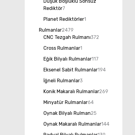
Düşük Boşluklu Sonsuz
Rediktör
7
Planet Rediktörler
1
Rulmanlar
2479
CNC Tezgah Rulmanı
372
Cross Rulmanlar
1
Eğik Bilyalı Rulmanlar
117
Eksenel Sabit Rulmanlar
194
İğneli Rulmanlar
3
Konik Makaralı Rulmanlar
269
Minyatür Rulmanlar
64
Oynak Bilyalı Rulman
25
Oynak Makaralı Rulmanlar
144
Radyal Bilyalı Rulmanlar
139