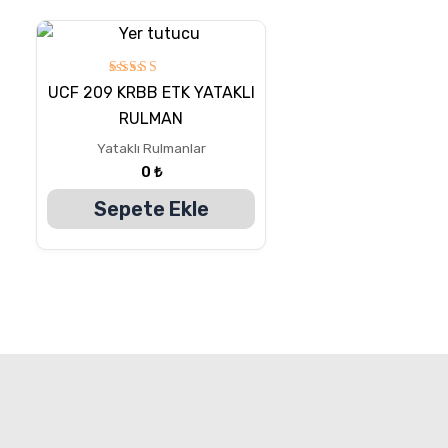
5
UCF 209 KRBB ETK YATAKLI
üzerinden
5.00
RULMAN
oy aldı
Yataklı Rulmanlar
0
₺
Sepete Ekle