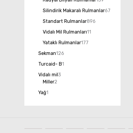
Silindirik Makaralı Rulmanlar
67
Standart Rulmanlar
896
Vidalı Mil Rulmanları
11
Yataklı Rulmanlar
177
Sekman
126
Turcaid- B
1
Vidalı mil
3
Miller
2
Yağ
1