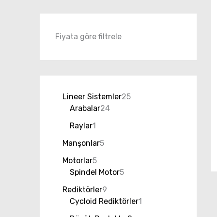
Fiyata göre filtrele
Lineer Sistemler
25
Arabalar
24
Raylar
1
Manşonlar
5
Motorlar
5
Spindel Motor
5
Rediktörler
9
Cycloid Rediktörler
1