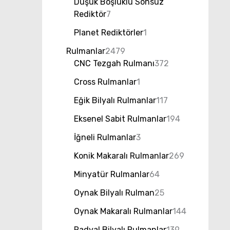
Düşük Boşluklu Sonsuz
Rediktör
7
Planet Rediktörler
1
Rulmanlar
2479
CNC Tezgah Rulmanı
372
Cross Rulmanlar
1
Eğik Bilyalı Rulmanlar
117
Eksenel Sabit Rulmanlar
194
İğneli Rulmanlar
3
Konik Makaralı Rulmanlar
269
Minyatür Rulmanlar
64
Oynak Bilyalı Rulman
25
Oynak Makaralı Rulmanlar
144
Radyal Bilyalı Rulmanlar
139