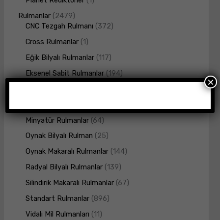
Rulmanlar
2479
CNC Tezgah Rulmanı
372
Cross Rulmanlar
1
Eğik Bilyalı Rulmanlar
117
Eksenel Sabit Rulmanlar
194
×
İğneli Rulmanlar
3
Konik Makaralı Rulmanlar
269
Minyatür Rulmanlar
64
Oynak Bilyalı Rulman
25
Oynak Makaralı Rulmanlar
144
Radyal Bilyalı Rulmanlar
139
Silindirik Makaralı Rulmanlar
67
Standart Rulmanlar
896
Vidalı Mil Rulmanları
11