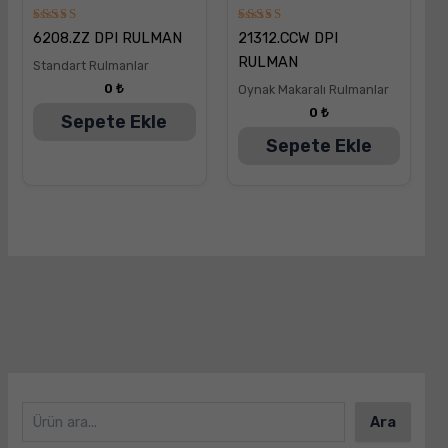
5
5
6208.ZZ DPI RULMAN
21312.CCW DPI
üzerinden
üzerinden
5.00
5.00
RULMAN
Standart Rulmanlar
oy aldı
oy aldı
0
₺
Oynak Makaralı Rulmanlar
0
₺
Sepete Ekle
Sepete Ekle
Ara