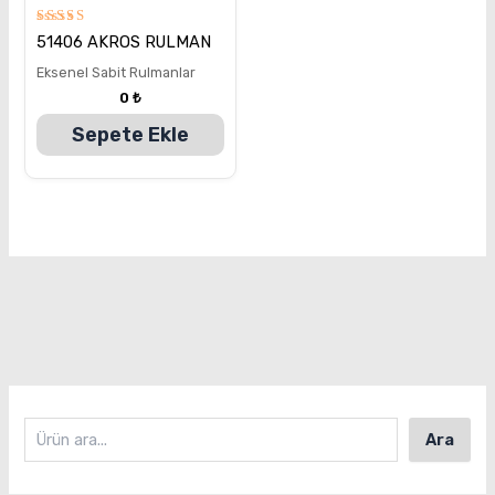
5
51406 AKROS RULMAN
üzerinden
5.00
Eksenel Sabit Rulmanlar
oy aldı
0
₺
Sepete Ekle
Ara