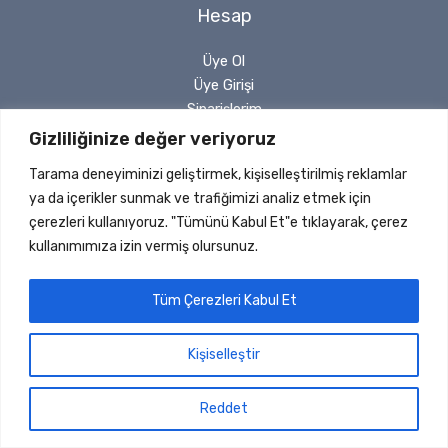
Hesap
Üye Ol
Üye Girişi
Siparişlerim
Sipariş Takip
Gizliliğinize değer veriyoruz
Şifremi Unuttum
Tarama deneyiminizi geliştirmek, kişiselleştirilmiş reklamlar
Yasal
ya da içerikler sunmak ve trafiğimizi analiz etmek için
çerezleri kullanıyoruz. "Tümünü Kabul Et"e tıklayarak, çerez
Gizlilik Politikası
kullanımımıza izin vermiş olursunuz.
Geri Ödeme ve İade
Mesafeli Satış Sözleşmesi
Tüm Çerezleri Kabul Et
Kişiselleştir
Copyright © 2026 Sinerji Rulman | Her Hakkı Saklıdır | Dizayn
ve Kodlama
Bilişim Marketi
Reddet