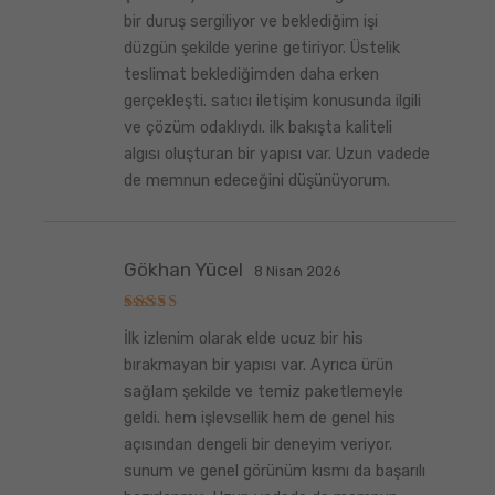
bir duruş sergiliyor ve beklediğim işi
düzgün şekilde yerine getiriyor. Üstelik
teslimat beklediğimden daha erken
gerçekleşti. satıcı iletişim konusunda ilgili
ve çözüm odaklıydı. ilk bakışta kaliteli
algısı oluşturan bir yapısı var. Uzun vadede
de memnun edeceğini düşünüyorum.
Gökhan Yücel
8 Nisan 2026
5
İlk izlenim olarak elde ucuz bir his
üzerinden
5
oy aldı
bırakmayan bir yapısı var. Ayrıca ürün
sağlam şekilde ve temiz paketlemeyle
geldi. hem işlevsellik hem de genel his
açısından dengeli bir deneyim veriyor.
sunum ve genel görünüm kısmı da başarılı