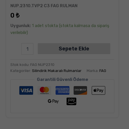
6
müşteri
NUP.2310.TVP2 C3 FAG RULMAN
puanına
dayanarak
0
₺
5
üzerinden
5.00
puan
Uygunluk:
1 adet stokta (stokta kalmasa da sipariş
aldı
verilebilir)
Sepete Ekle
Stok kodu:
FAG NUP2310
Kategoriler:
Silindirik Makaralı Rulmanlar
Marka:
FAG
Garantili Güvenli Ödeme