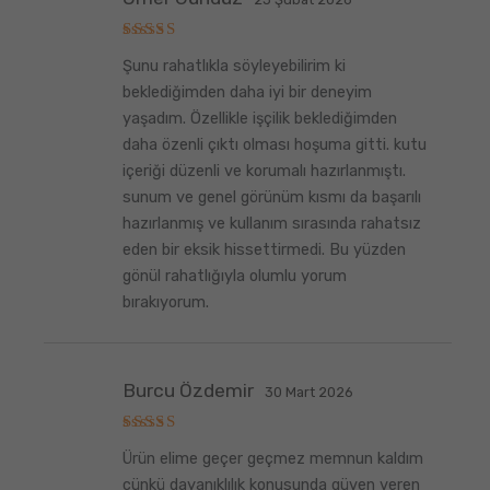
5
Şunu rahatlıkla söyleyebilirim ki
üzerinden
5
oy aldı
beklediğimden daha iyi bir deneyim
yaşadım. Özellikle işçilik beklediğimden
daha özenli çıktı olması hoşuma gitti. kutu
içeriği düzenli ve korumalı hazırlanmıştı.
sunum ve genel görünüm kısmı da başarılı
hazırlanmış ve kullanım sırasında rahatsız
eden bir eksik hissettirmedi. Bu yüzden
gönül rahatlığıyla olumlu yorum
bırakıyorum.
Burcu Özdemir
30 Mart 2026
5
Ürün elime geçer geçmez memnun kaldım
üzerinden
5
oy aldı
çünkü dayanıklılık konusunda güven veren