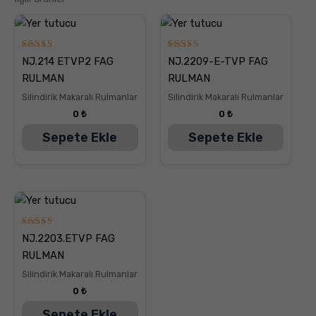
5
5
NJ.214 ETVP2 FAG
NJ.2209-E-TVP FAG
üzerinden
üzerinden
5.00
5.00
RULMAN
RULMAN
oy aldı
oy aldı
Silindirik Makaralı Rulmanlar
Silindirik Makaralı Rulmanlar
0
₺
0
₺
Sepete Ekle
Sepete Ekle
5
NJ.2203.ETVP FAG
üzerinden
5.00
RULMAN
oy aldı
Silindirik Makaralı Rulmanlar
0
₺
Sepete Ekle