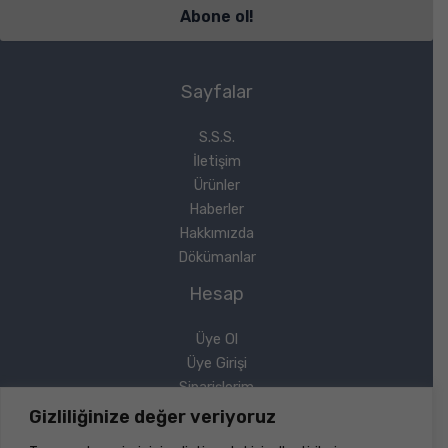
Sayfalar
S.S.S.
İletişim
Ürünler
Haberler
Hakkımızda
Dökümanlar
Hesap
Üye Ol
Üye Girişi
Siparişlerim
Sipariş Takip
Gizliliğinize değer veriyoruz
Şifremi Unuttum