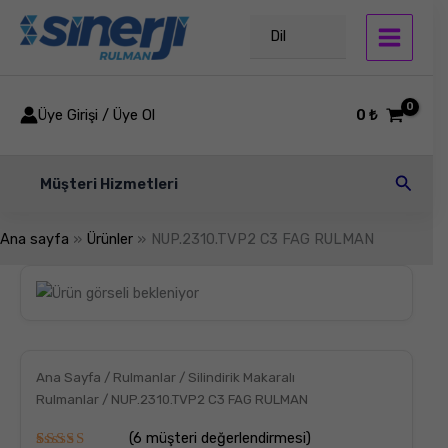
İçeriğe
atla
Dil
Üye Girişi / Üye Ol
0
₺
Arama
Müşteri Hizmetleri
Ana sayfa
Ürünler
NUP.2310.TVP2 C3 FAG RULMAN
NUP.2310.TVP2
C3
FAG
RULMAN
adet
Ana Sayfa
/
Rulmanlar
/
Silindirik Makaralı
Rulmanlar
/ NUP.2310.TVP2 C3 FAG RULMAN
(
6
müşteri değerlendirmesi)