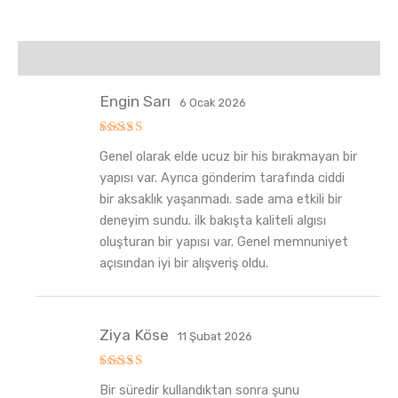
Değerlendirmeler (6)
Engin Sarı
6 Ocak 2026
5
Genel olarak elde ucuz bir his bırakmayan bir
üzerinden
5
oy aldı
yapısı var. Ayrıca gönderim tarafında ciddi
bir aksaklık yaşanmadı. sade ama etkili bir
deneyim sundu. ilk bakışta kaliteli algısı
oluşturan bir yapısı var. Genel memnuniyet
açısından iyi bir alışveriş oldu.
Ziya Köse
11 Şubat 2026
5
Bir süredir kullandıktan sonra şunu
üzerinden