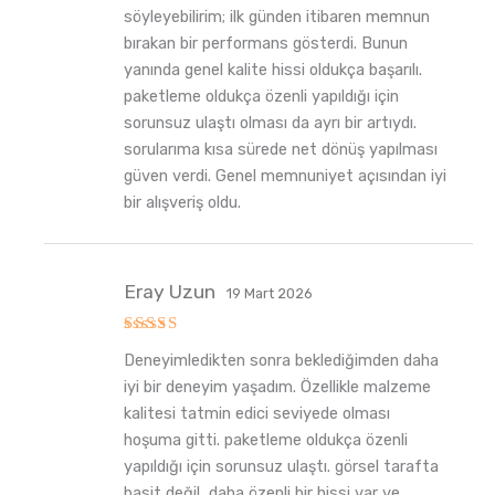
5
oy aldı
söyleyebilirim; ilk günden itibaren memnun
bırakan bir performans gösterdi. Bunun
yanında genel kalite hissi oldukça başarılı.
paketleme oldukça özenli yapıldığı için
sorunsuz ulaştı olması da ayrı bir artıydı.
sorularıma kısa sürede net dönüş yapılması
güven verdi. Genel memnuniyet açısından iyi
bir alışveriş oldu.
Eray Uzun
19 Mart 2026
5
Deneyimledikten sonra beklediğimden daha
üzerinden
5
oy aldı
iyi bir deneyim yaşadım. Özellikle malzeme
kalitesi tatmin edici seviyede olması
hoşuma gitti. paketleme oldukça özenli
yapıldığı için sorunsuz ulaştı. görsel tarafta
basit değil, daha özenli bir hissi var ve