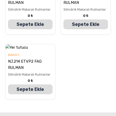
5.00
5.00
RULMAN
RULMAN
oy aldı
oy aldı
Silindirik Makaralı Rulmanlar
Silindirik Makaralı Rulmanlar
0
₺
0
₺
Sepete Ekle
Sepete Ekle
5
NJ.214 ETVP2 FAG
üzerinden
5.00
RULMAN
oy aldı
Silindirik Makaralı Rulmanlar
0
₺
Sepete Ekle