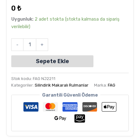
dayanarak
0
₺
5
üzerinden
5.00
puan
Uygunluk:
2 adet stokta (stokta kalmasa da sipariş
aldı
verilebilir)
-
+
Sepete Ekle
Stok kodu:
FAG NJ2211
Kategoriler:
Silindirik Makaralı Rulmanlar
Marka:
FAG
Garantili Güvenli Ödeme