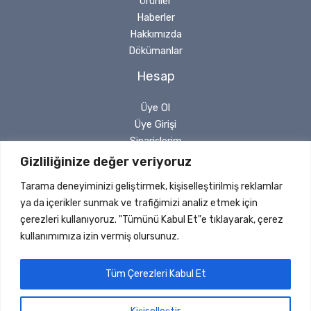
Ürünler
Haberler
Hakkımızda
Dökümanlar
Hesap
Üye Ol
Üye Girişi
Siparişlerim
Sipariş Takip
Gizliliğinize değer veriyoruz
Şifremi Unuttum
Tarama deneyiminizi geliştirmek, kişiselleştirilmiş reklamlar
Yasal
ya da içerikler sunmak ve trafiğimizi analiz etmek için
çerezleri kullanıyoruz. "Tümünü Kabul Et"e tıklayarak, çerez
Gizlilik Politikası
kullanımımıza izin vermiş olursunuz.
Geri Ödeme ve İade
Mesafeli Satış Sözleşmesi
Tüm Çerezleri Kabul Et