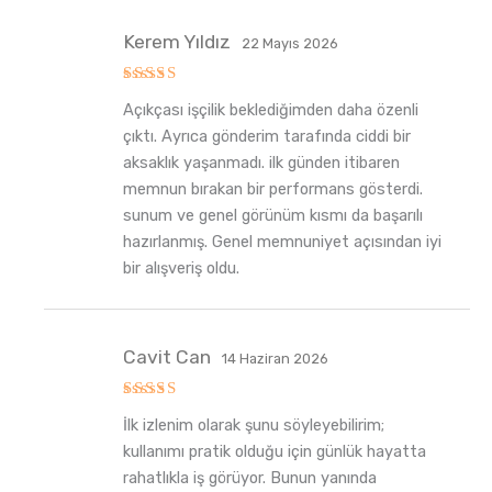
Kerem Yıldız
22 Mayıs 2026
5
Açıkçası işçilik beklediğimden daha özenli
üzerinden
5
oy aldı
çıktı. Ayrıca gönderim tarafında ciddi bir
aksaklık yaşanmadı. ilk günden itibaren
memnun bırakan bir performans gösterdi.
sunum ve genel görünüm kısmı da başarılı
hazırlanmış. Genel memnuniyet açısından iyi
bir alışveriş oldu.
Cavit Can
14 Haziran 2026
5
İlk izlenim olarak şunu söyleyebilirim;
üzerinden
5
oy aldı
kullanımı pratik olduğu için günlük hayatta
rahatlıkla iş görüyor. Bunun yanında