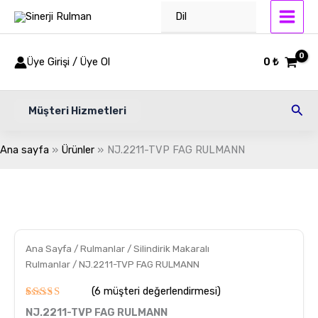
İçeriğe
Dil
atla
Üye Girişi / Üye Ol
0
₺
Ara
Müşteri Hizmetleri
Ana sayfa
Ürünler
NJ.2211-TVP FAG RULMANN
NJ.2211-
TVP
FAG
RULMANN
adet
Ana Sayfa
/
Rulmanlar
/
Silindirik Makaralı
Rulmanlar
/ NJ.2211-TVP FAG RULMANN
(
6
müşteri değerlendirmesi)
6
müşteri
NJ.2211-TVP FAG RULMANN
puanına