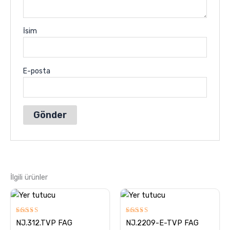
İsim
E-posta
İlgili ürünler
5
5
NJ.312.TVP FAG
NJ.2209-E-TVP FAG
üzerinden
üzerinden