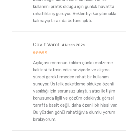
kullanımı pratik olduğu için günlük hayatta
rahatlıkla iş görüyor. Beklentiyi karşılamakla
kalmayıp biraz da üstüne çıktı.
Cavit Varol
4 Nisan 2026
5
Açıkçası memnun kaldım çünkü malzeme
üzerinden
5
oy aldı
kalitesi tatmin edici seviyede ve alışma
süreci gerektirmeden rahat bir kullanım
sunuyor. Üstelik paketleme oldukça özenli
yapıldığı için sorunsuz ulaştı. satıcı iletişim
konusunda ilgili ve çözüm odaklıydı. görsel
tarafta basit değil, daha özenli bir hissi var.
Bu yüzden gönül rahatlığıyla olumlu yorum
bırakıyorum.