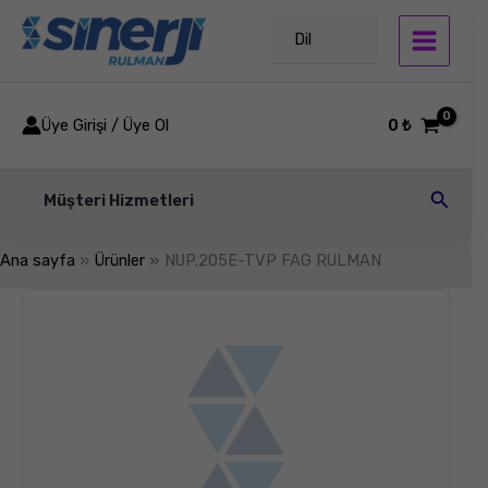
İçeriğe
atla
Dil
Üye Girişi / Üye Ol
0
₺
Arama
Müşteri Hizmetleri
Ana sayfa
Ürünler
NUP.205E-TVP FAG RULMAN
NUP.205E-
TVP
FAG
RULMAN
adet