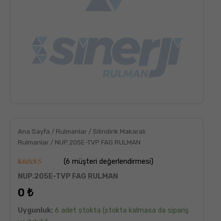
Ana Sayfa
/
Rulmanlar
/
Silindirik Makaralı
Rulmanlar
/ NUP.205E-TVP FAG RULMAN
(
6
müşteri değerlendirmesi)
6
müşteri
NUP.205E-TVP FAG RULMAN
puanına
dayanarak
0
₺
5
üzerinden
5.00
puan
Uygunluk:
6 adet stokta (stokta kalmasa da sipariş
aldı