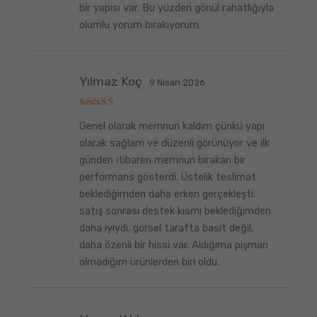
bir yapısı var. Bu yüzden gönül rahatlığıyla
olumlu yorum bırakıyorum.
Yılmaz Koç
9 Nisan 2026
5
Genel olarak memnun kaldım çünkü yapı
üzerinden
5
oy aldı
olarak sağlam ve düzenli görünüyor ve ilk
günden itibaren memnun bırakan bir
performans gösterdi. Üstelik teslimat
beklediğimden daha erken gerçekleşti.
satış sonrası destek kısmı beklediğimden
daha iyiydi. görsel tarafta basit değil,
daha özenli bir hissi var. Aldığıma pişman
olmadığım ürünlerden biri oldu.