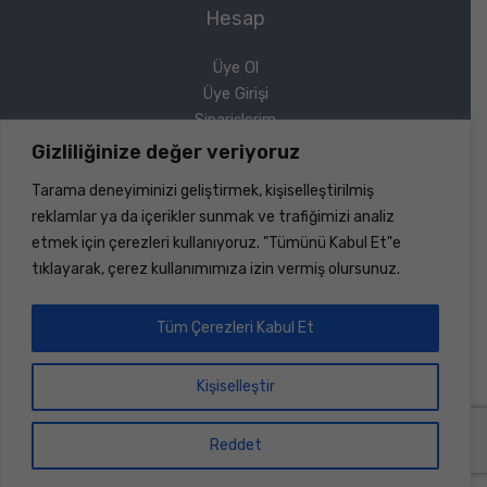
Hesap
Üye Ol
Üye Girişi
Siparişlerim
Sipariş Takip
Gizliliğinize değer veriyoruz
Şifremi Unuttum
Tarama deneyiminizi geliştirmek, kişiselleştirilmiş
Yasal
reklamlar ya da içerikler sunmak ve trafiğimizi analiz
etmek için çerezleri kullanıyoruz. "Tümünü Kabul Et"e
Gizlilik Politikası
tıklayarak, çerez kullanımımıza izin vermiş olursunuz.
Geri Ödeme ve İade
Mesafeli Satış Sözleşmesi
Tüm Çerezleri Kabul Et
Kişiselleştir
Copyright © 2026 Sinerji Rulman | Her Hakkı Saklıdır |
Dizayn ve Kodlama
Bilişim Marketi
Reddet