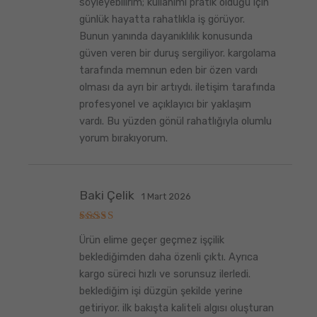
söyleyebilirim; kullanımı pratik olduğu için
günlük hayatta rahatlıkla iş görüyor.
Bunun yanında dayanıklılık konusunda
güven veren bir duruş sergiliyor. kargolama
tarafında memnun eden bir özen vardı
olması da ayrı bir artıydı. iletişim tarafında
profesyonel ve açıklayıcı bir yaklaşım
vardı. Bu yüzden gönül rahatlığıyla olumlu
yorum bırakıyorum.
Baki Çelik
1 Mart 2026
5
Ürün elime geçer geçmez işçilik
üzerinden
5
oy aldı
beklediğimden daha özenli çıktı. Ayrıca
kargo süreci hızlı ve sorunsuz ilerledi.
beklediğim işi düzgün şekilde yerine
getiriyor. ilk bakışta kaliteli algısı oluşturan