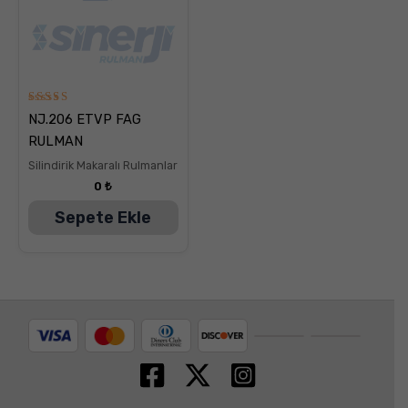
5
NJ.206 ETVP FAG
üzerinden
5.00
RULMAN
oy aldı
Silindirik Makaralı Rulmanlar
0
₺
Sepete Ekle