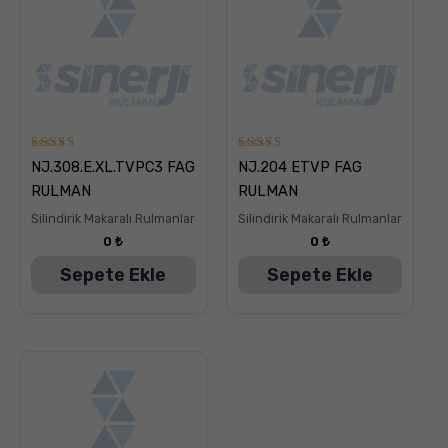
5
5
NJ.308.E.XL.TVPC3 FAG
NJ.204 ETVP FAG
üzerinden
üzerinden
5.00
5.00
RULMAN
RULMAN
oy aldı
oy aldı
Silindirik Makaralı Rulmanlar
Silindirik Makaralı Rulmanlar
0
₺
0
₺
Sepete Ekle
Sepete Ekle