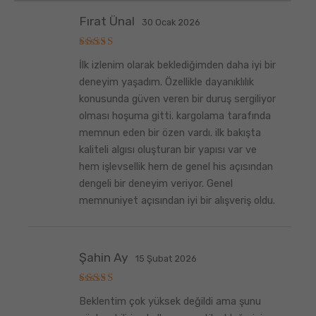
Fırat Ünal
30 Ocak 2026
5
İlk izlenim olarak beklediğimden daha iyi bir
üzerinden
5
oy aldı
deneyim yaşadım. Özellikle dayanıklılık
konusunda güven veren bir duruş sergiliyor
olması hoşuma gitti. kargolama tarafında
memnun eden bir özen vardı. ilk bakışta
kaliteli algısı oluşturan bir yapısı var ve
hem işlevsellik hem de genel his açısından
dengeli bir deneyim veriyor. Genel
memnuniyet açısından iyi bir alışveriş oldu.
Şahin Ay
15 Şubat 2026
5
Beklentim çok yüksek değildi ama şunu
üzerinden
5
oy aldı