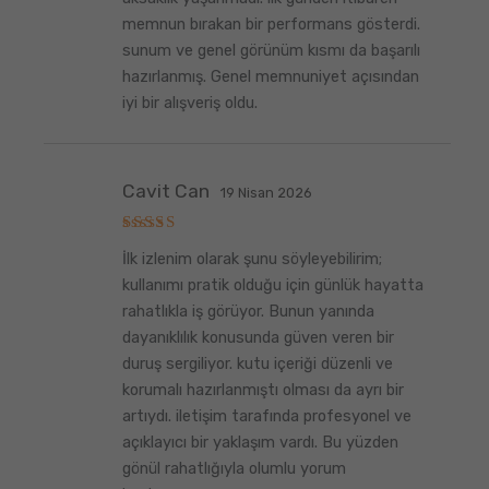
memnun bırakan bir performans gösterdi.
sunum ve genel görünüm kısmı da başarılı
hazırlanmış. Genel memnuniyet açısından
iyi bir alışveriş oldu.
Cavit Can
19 Nisan 2026
5
İlk izlenim olarak şunu söyleyebilirim;
üzerinden
5
oy aldı
kullanımı pratik olduğu için günlük hayatta
rahatlıkla iş görüyor. Bunun yanında
dayanıklılık konusunda güven veren bir
duruş sergiliyor. kutu içeriği düzenli ve
korumalı hazırlanmıştı olması da ayrı bir
artıydı. iletişim tarafında profesyonel ve
açıklayıcı bir yaklaşım vardı. Bu yüzden
gönül rahatlığıyla olumlu yorum