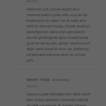
5
Beklentim çok yüksek değildi ama
üzerinden
5
oy aldı
memnun kaldım çünkü elde ucuz bir his
bırakmayan bir yapısı var ve sade ama
etkili bir deneyim sundu. Üstelik teslimat
beklediğimden daha erken gerçekleşti.
destek gerektiğinde ilgisiz bırakılmamak
güzel bir detay oldu. görsel tarafta basit
değil, daha özenli bir hissi var. Beklentiyi
karşılamakla kalmayıp biraz da üstüne
çıktı.
Kerem Yıldız
4 Mart 2026
5
Açıkçası işçilik beklediğimden daha özenli
üzerinden
5
oy aldı
çıktı. Ayrıca gönderim tarafında ciddi bir
aksaklık yaşanmadı. ilk günden itibaren