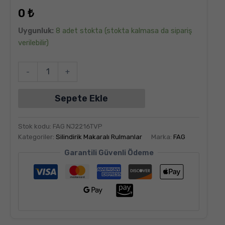
dayanarak
0
₺
5
üzerinden
5.00
puan
Uygunluk:
8 adet stokta (stokta kalmasa da sipariş
aldı
verilebilir)
-
+
Sepete Ekle
Stok kodu:
FAG NJ2216TVP
Kategoriler:
Silindirik Makaralı Rulmanlar
Marka:
FAG
Garantili Güvenli Ödeme