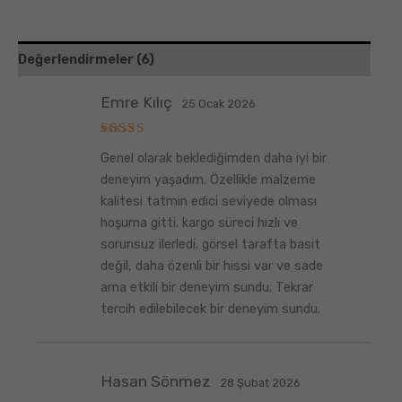
Değerlendirmeler (6)
Emre Kılıç
25 Ocak 2026
5
Genel olarak beklediğimden daha iyi bir
üzerinden
5
oy aldı
deneyim yaşadım. Özellikle malzeme
kalitesi tatmin edici seviyede olması
hoşuma gitti. kargo süreci hızlı ve
sorunsuz ilerledi. görsel tarafta basit
değil, daha özenli bir hissi var ve sade
ama etkili bir deneyim sundu. Tekrar
tercih edilebilecek bir deneyim sundu.
Hasan Sönmez
28 Şubat 2026