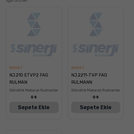
İlgili ürünler
5
5
NJ.210 ETVP2 FAG
NJ.2211-TVP FAG
üzerinden
üzerinden
5.00
5.00
RULMAN
RULMANN
oy aldı
oy aldı
Silindirik Makaralı Rulmanlar
Silindirik Makaralı Rulmanlar
0
₺
0
₺
Sepete Ekle
Sepete Ekle