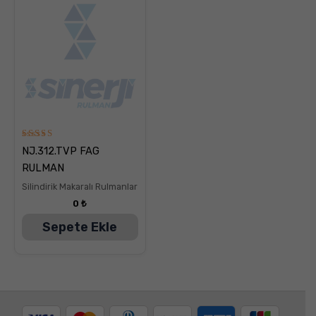
5
NJ.312.TVP FAG
üzerinden
5.00
RULMAN
oy aldı
Silindirik Makaralı Rulmanlar
0
₺
Sepete Ekle