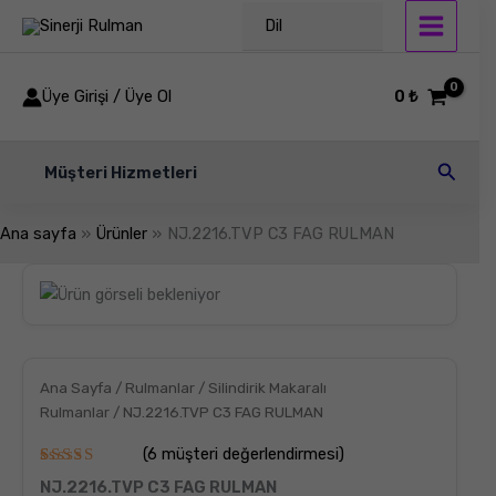
İçeriğe
Dil
atla
Üye Girişi / Üye Ol
0
₺
Arama
Müşteri Hizmetleri
Ana sayfa
Ürünler
NJ.2216.TVP C3 FAG RULMAN
NJ.2216.TVP
C3
FAG
RULMAN
adet
Ana Sayfa
/
Rulmanlar
/
Silindirik Makaralı
Rulmanlar
/ NJ.2216.TVP C3 FAG RULMAN
(
6
müşteri değerlendirmesi)
6
müşteri
NJ.2216.TVP C3 FAG RULMAN
puanına