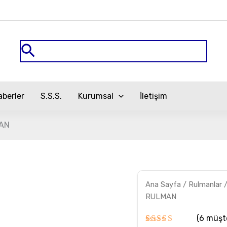
Arama
aberler
S.S.S.
Kurumsal
İletişim
MAN
NU.326.E.M1
Ana Sayfa
/
Rulmanlar
FAG
RULMAN
RULMAN
adet
(
6
müşte