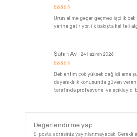
5 üzerinden
Ürün elime geçer geçmez işçilik bekle
5
oy aldı
yerine getiriyor. ilk bakışta kaliteli
Şahin Ay
24 Haziran 2026
5 üzerinden
Beklentim çok yüksek değildi ama şun
5
oy aldı
dayanıklılık konusunda güven veren b
tarafında profesyonel ve açıklayıcı 
Değerlendirme yap
E-posta adresiniz yayınlanmayacak.
Gerekli 