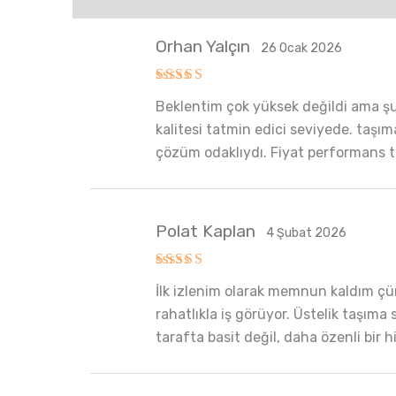
Orhan Yalçın
26 Ocak 2026
5 üzerinden
Beklentim çok yüksek değildi ama ş
5
oy aldı
kalitesi tatmin edici seviyede. taşıma
çözüm odaklıydı. Fiyat performans ta
Polat Kaplan
4 Şubat 2026
5 üzerinden
İlk izlenim olarak memnun kaldım çün
5
oy aldı
rahatlıkla iş görüyor. Üstelik taşıma
tarafta basit değil, daha özenli bir 