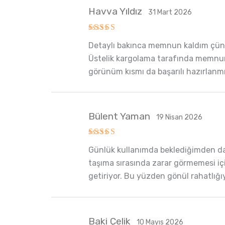
Havva Yıldız
31 Mart 2026
5 üzerinden
Detaylı bakınca memnun kaldım çünkü
5
oy aldı
Üstelik kargolama tarafında memnun e
görünüm kısmı da başarılı hazırlanm
Bülent Yaman
19 Nisan 2026
5 üzerinden
Günlük kullanımda beklediğimden daha
5
oy aldı
taşıma sırasında zarar görmemesi içi
getiriyor. Bu yüzden gönül rahatlığ
Baki Çelik
10 Mayıs 2026