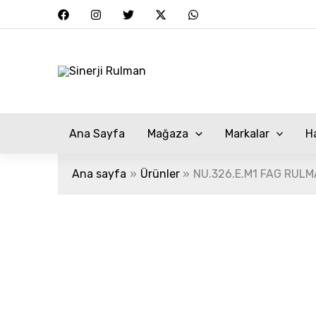
İçeriğe
atla
Ana Sayfa
Mağaza
Markalar
H
Ana sayfa
Ürünler
NU.326.E.M1 FAG RUL