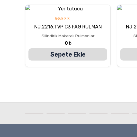
5
NJ.2216.TVP C3 FAG RULMAN
NJ.
üzerinden
5.00
Silindirik Makaralı Rulmanlar
Si
oy aldı
0
₺
Sepete Ekle