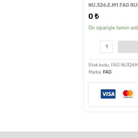
6
müşteri
NU.326.E.M1 FAG R
puanına
dayanarak
0
₺
5 üzerinden
5.00
puan
aldı
Ön siparişle temin edil
Stok kodu:
FAG NU326
Marka:
FAG