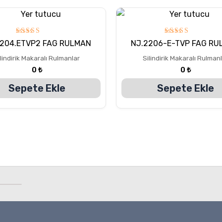
5
5
2204.ETVP2 FAG RULMAN
NJ.2206-E-TVP FAG RU
üzerinden
üzerinden
5.00
5.00
lindirik Makaralı Rulmanlar
Silindirik Makaralı Rulman
oy aldı
oy aldı
0
₺
0
₺
Sepete Ekle
Sepete Ekle