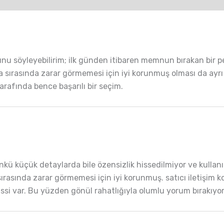
unu söyleyebilirim; ilk günden itibaren memnun bırakan bi
 sırasında zarar görmemesi için iyi korunmuş olması da ayrı bi
rafında bence başarılı bir seçim.
kü küçük detaylarda bile özensizlik hissedilmiyor ve kullan
 sırasında zarar görmemesi için iyi korunmuş. satıcı iletişim 
hissi var. Bu yüzden gönül rahatlığıyla olumlu yorum bırakıyo