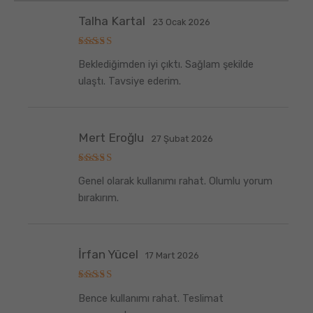
Talha Kartal
23 Ocak 2026
5
Beklediğimden iyi çıktı. Sağlam şekilde
üzerinden
5
oy aldı
ulaştı. Tavsiye ederim.
Mert Eroğlu
27 Şubat 2026
5
Genel olarak kullanımı rahat. Olumlu yorum
üzerinden
5
oy aldı
bırakırım.
İrfan Yücel
17 Mart 2026
5
Bence kullanımı rahat. Teslimat
üzerinden
5
oy aldı