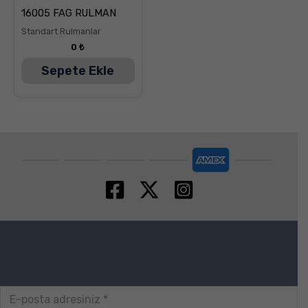
5
16005 FAG RULMAN
üzerinden
5.00
Standart Rulmanlar
oy aldı
0
₺
Sepete Ekle