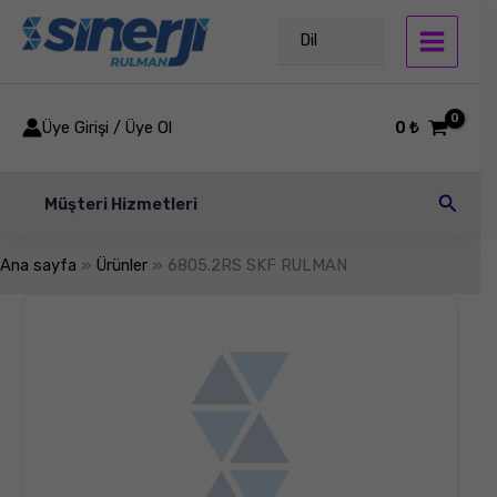
İçeriğe
atla
Dil
Üye Girişi / Üye Ol
0
₺
Arama
Müşteri Hizmetleri
Ana sayfa
Ürünler
6805.2RS SKF RULMAN
6805.2RS
SKF
RULMAN
adet