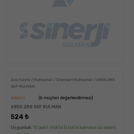
Ana Sayfa
/
Rulmanlar
/
Standart Rulmanlar
/ 6805.2RS
SKF RULMAN
(
6
müşteri değerlendirmesi)
6
müşteri
6805.2RS SKF RULMAN
puanına
dayanarak
524
₺
5
üzerinden
5.00
puan
Uygunluk:
10 adet stokta (stokta kalmasa da sipariş
aldı