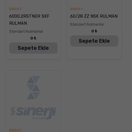
5
5
6000.2RSTNG9 SKF
60/28 ZZ NSK RULMAN
üzerinden
üzerinden
5.00
5.00
RULMAN
Standart Rulmanlar
oy aldı
oy aldı
0
₺
Standart Rulmanlar
0
₺
Sepete Ekle
Sepete Ekle