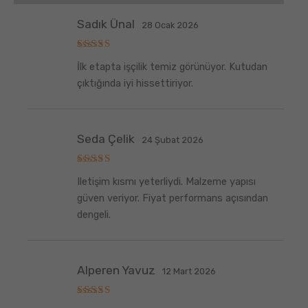
Sadık Ünal
28 Ocak 2026
5
İlk etapta işçilik temiz görünüyor. Kutudan
üzerinden
5
oy aldı
çıktığında iyi hissettiriyor.
Seda Çelik
24 Şubat 2026
5
Iletişim kısmı yeterliydi. Malzeme yapısı
üzerinden
5
oy aldı
güven veriyor. Fiyat performans açısından
dengeli.
Alperen Yavuz
12 Mart 2026
5