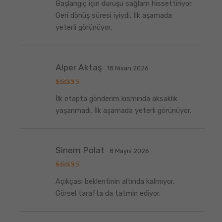
Başlangıç için duruşu sağlam hissettiriyor.
üzerinden
5
oy aldı
Geri dönüş süresi iyiydi. İlk aşamada
yeterli görünüyor.
Alper Aktaş
18 Nisan 2026
5
İlk etapta gönderim kısmında aksaklık
üzerinden
5
oy aldı
yaşanmadı. İlk aşamada yeterli görünüyor.
Sinem Polat
8 Mayıs 2026
5
Açıkçası beklentinin altında kalmıyor.
üzerinden
5
oy aldı
Görsel tarafta da tatmin ediyor.