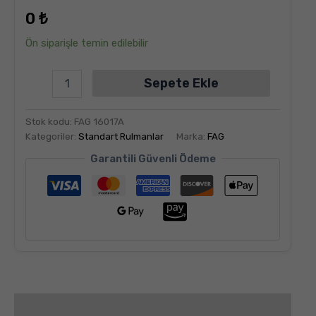
dayanarak
0
₺
5
üzerinden
5.00
puan
Ön siparişle temin edilebilir
aldı
Sepete Ekle
Stok kodu:
FAG 16017A
Kategoriler:
Standart Rulmanlar
Marka:
FAG
Garantili Güvenli Ödeme
Değerlendirmeler (6)