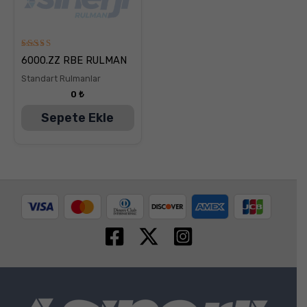
5
6000.ZZ RBE RULMAN
üzerinden
5.00
Standart Rulmanlar
oy aldı
0
₺
Sepete Ekle