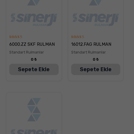
5
5
6000.ZZ SKF RULMAN
16012.FAG RULMAN
üzerinden
üzerinden
5.00
5.00
Standart Rulmanlar
Standart Rulmanlar
oy aldı
oy aldı
0
₺
0
₺
Sepete Ekle
Sepete Ekle