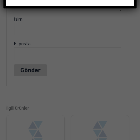
İsim
E-posta
İlgili ürünler