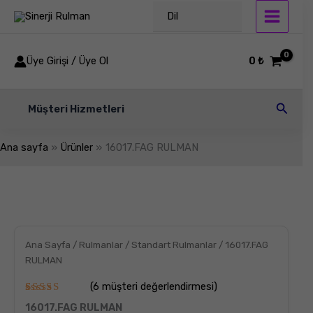
İçeriğe
Dil
atla
Üye Girişi / Üye Ol
0
₺
Arama
Müşteri Hizmetleri
Ana sayfa
Ürünler
16017.FAG RULMAN
16017.FAG
RULMAN
adet
Ana Sayfa
/
Rulmanlar
/
Standart Rulmanlar
/ 16017.FAG
RULMAN
(
6
müşteri değerlendirmesi)
6
müşteri
16017.FAG RULMAN
puanına