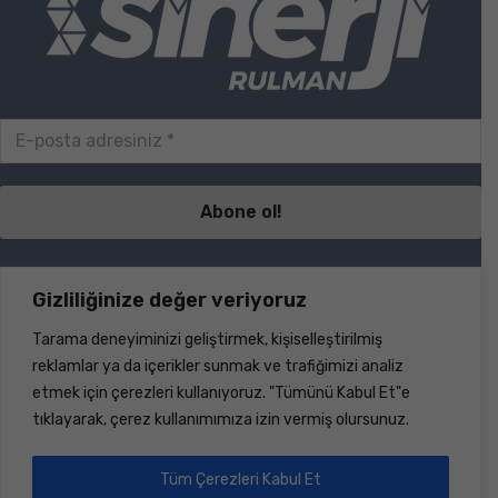
Sayfalar
Gizliliğinize değer veriyoruz
Tarama deneyiminizi geliştirmek, kişiselleştirilmiş
S.S.S.
reklamlar ya da içerikler sunmak ve trafiğimizi analiz
İletişim
etmek için çerezleri kullanıyoruz. "Tümünü Kabul Et"e
Ürünler
tıklayarak, çerez kullanımımıza izin vermiş olursunuz.
Haberler
Hakkımızda
Dökümanlar
Tüm Çerezleri Kabul Et