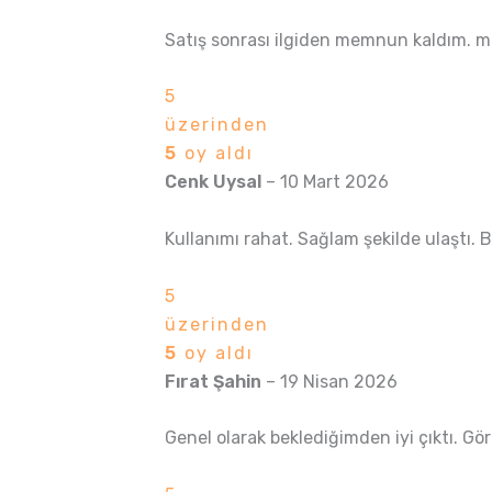
Satış sonrası ilgiden memnun kaldım. ma
5
üzerinden
5
oy aldı
Cenk Uysal
–
10 Mart 2026
Kullanımı rahat. Sağlam şekilde ulaştı. Be
5
üzerinden
5
oy aldı
Fırat Şahin
–
19 Nisan 2026
Genel olarak beklediğimden iyi çıktı. Gö