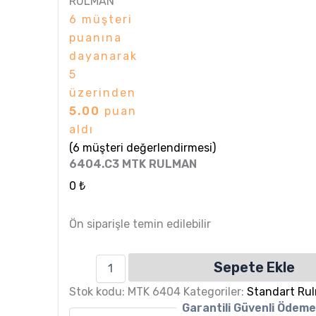
RULMAN
6
müşteri
puanına
dayanarak
5
üzerinden
5.00
puan
aldı
(
6
müşteri değerlendirmesi)
6404.C3 MTK RULMAN
0
₺
Ön siparişle temin edilebilir
Sepete Ekle
Stok kodu:
MTK 6404
Kategoriler:
Standart Ru
Garantili Güvenli Ödem