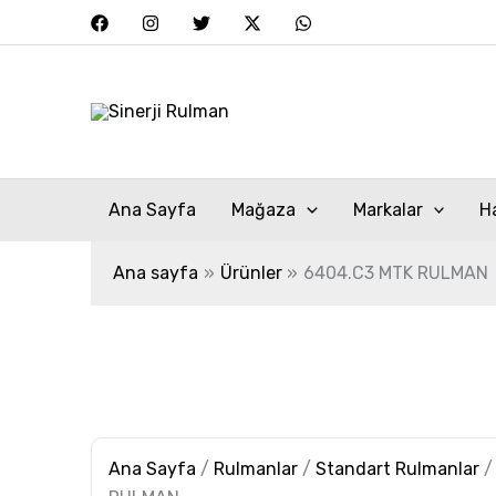
6404.C3
İçeriğe
MTK
atla
RULMAN
adet
Ana Sayfa
Mağaza
Markalar
H
Ana sayfa
Ürünler
6404.C3 MTK RULMAN
Ana Sayfa
/
Rulmanlar
/
Standart Rulmanlar
/