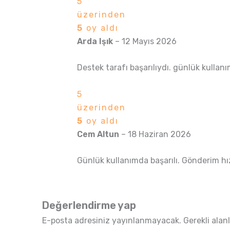
5
üzerinden
5
oy aldı
Arda Işık
–
12 Mayıs 2026
Destek tarafı başarılıydı. günlük kullan
5
üzerinden
5
oy aldı
Cem Altun
–
18 Haziran 2026
Günlük kullanımda başarılı. Gönderim hızl
Değerlendirme yap
E-posta adresiniz yayınlanmayacak.
Gerekli alan