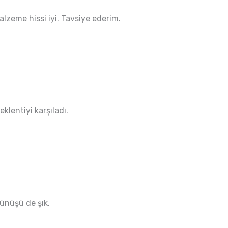
lzeme hissi iyi. Tavsiye ederim.
klentiyi karşıladı.
rünüşü de şık.