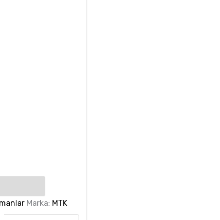
lmanlar
Marka:
MTK
e