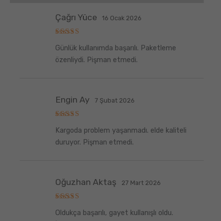
Çağrı Yüce
16 Ocak 2026
5
Günlük kullanımda başarılı. Paketleme
üzerinden
5
oy aldı
özenliydi. Pişman etmedi.
Engin Ay
7 Şubat 2026
5
Kargoda problem yaşanmadı. elde kaliteli
üzerinden
5
oy aldı
duruyor. Pişman etmedi.
Oğuzhan Aktaş
27 Mart 2026
5
Oldukça başarılı, gayet kullanışlı oldu.
üzerinden
5
oy aldı