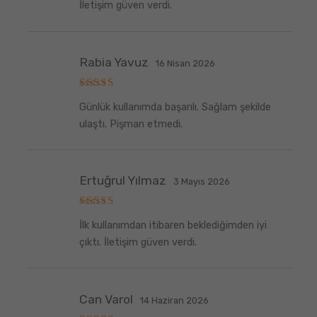
İletişim güven verdi.
Rabia Yavuz
16 Nisan 2026
5
Günlük kullanımda başarılı. Sağlam şekilde
üzerinden
5
oy aldı
ulaştı. Pişman etmedi.
Ertuğrul Yılmaz
3 Mayıs 2026
5
İlk kullanımdan itibaren beklediğimden iyi
üzerinden
5
oy aldı
çıktı. İletişim güven verdi.
Can Varol
14 Haziran 2026