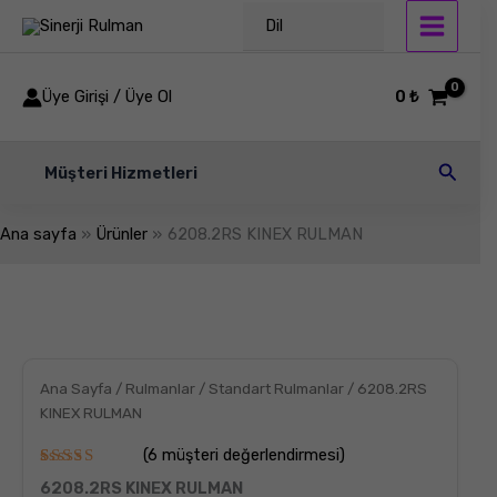
İçeriğe
Dil
atla
Üye Girişi / Üye Ol
0
₺
Arama
Müşteri Hizmetleri
Ana sayfa
Ürünler
6208.2RS KINEX RULMAN
6208.2RS
KINEX
RULMAN
adet
Ana Sayfa
/
Rulmanlar
/
Standart Rulmanlar
/ 6208.2RS
KINEX RULMAN
(
6
müşteri değerlendirmesi)
6
müşteri
6208.2RS KINEX RULMAN
puanına