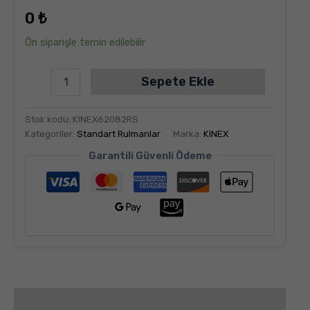
dayanarak
0
₺
5
üzerinden
5.00
puan
Ön siparişle temin edilebilir
aldı
Sepete Ekle
Stok kodu:
KINEX62082RS
Kategoriler:
Standart Rulmanlar
Marka:
KINEX
Garantili Güvenli Ödeme
Değerlendirmeler (6)