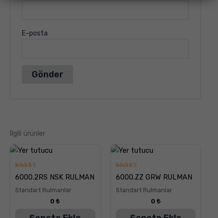
E-posta
İlgili ürünler
5
5
6000.2RS NSK RULMAN
6000.ZZ GRW RULMAN
üzerinden
üzerinden
5.00
5.00
Standart Rulmanlar
Standart Rulmanlar
oy aldı
oy aldı
0
₺
0
₺
Sepete Ekle
Sepete Ekle