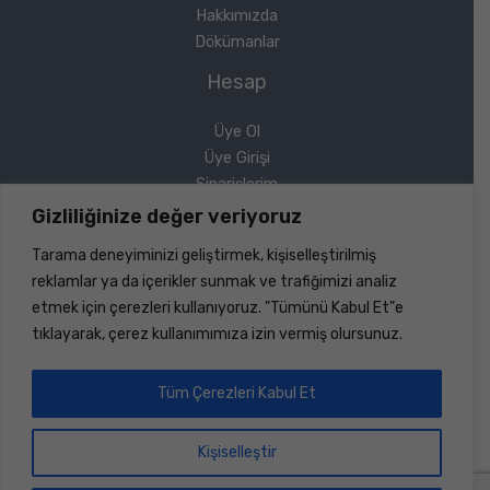
Hakkımızda
Dökümanlar
Hesap
Üye Ol
Üye Girişi
Siparişlerim
Sipariş Takip
Gizliliğinize değer veriyoruz
Şifremi Unuttum
Tarama deneyiminizi geliştirmek, kişiselleştirilmiş
Yasal
reklamlar ya da içerikler sunmak ve trafiğimizi analiz
etmek için çerezleri kullanıyoruz. "Tümünü Kabul Et"e
Gizlilik Politikası
tıklayarak, çerez kullanımımıza izin vermiş olursunuz.
Geri Ödeme ve İade
Mesafeli Satış Sözleşmesi
Tüm Çerezleri Kabul Et
Kişiselleştir
Copyright © 2026 Sinerji Rulman | Her Hakkı Saklıdır |