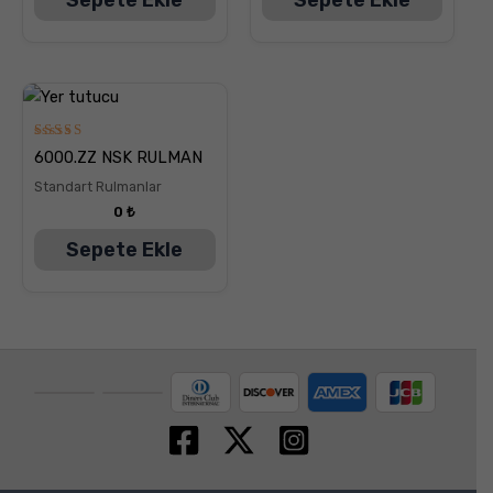
5
6000.ZZ NSK RULMAN
üzerinden
5.00
Standart Rulmanlar
oy aldı
0
₺
Sepete Ekle