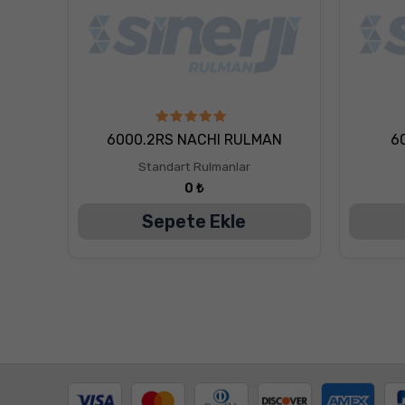
5
6000.2RS NACHI RULMAN
6
üzerinden
5.00
Standart Rulmanlar
oy aldı
0
₺
Sepete Ekle