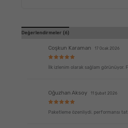
Değerlendirmeler (6)
Coşkun Karaman
17 Ocak 2026
5 üzerinden
İlk izlenim olarak sağlam görünüyor. F
5
oy aldı
Oğuzhan Aksoy
11 Şubat 2026
5 üzerinden
Paketleme özenliydi. performansı tatmi
5
oy aldı