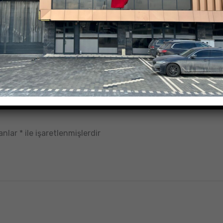
anımda başarılı. Olumlu yorum bırakırım.
lanlar
*
ile işaretlenmişlerdir