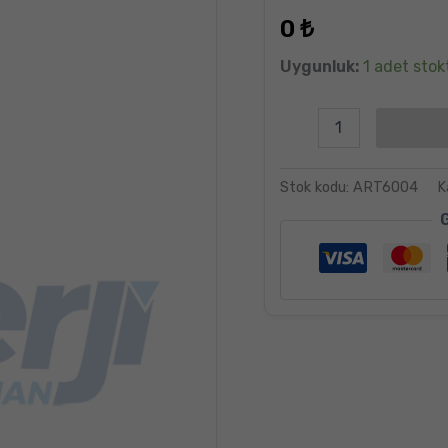
dayanarak
0
₺
5 üzerinden
5.00
puan
aldı
Uygunluk:
1 adet stokt
Stok kodu:
ART6004
K