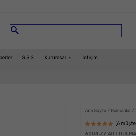
Arama
berler
S.S.S.
Kurumsal
İletişim
6004.ZZ
Ana Sayfa
/
Rulmanlar
/
ART
RULMAN
adet
(
6
müşter
6
müşteri
6004.ZZ ART RULM
puanına