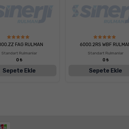
5
5
000.ZZ FAG RULMAN
6000.2RS WBF RULMA
üzerinden
üzerinden
5.00
5.00
Standart Rulmanlar
Standart Rulmanlar
oy aldı
oy aldı
0
₺
0
₺
Sepete Ekle
Sepete Ekle