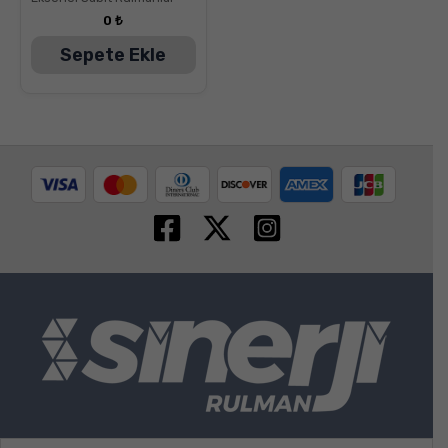
oy aldı
0
₺
Sepete Ekle