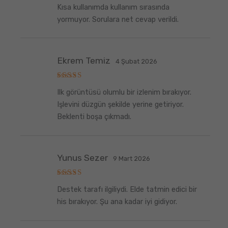
5
Kısa kullanımda kullanım sırasında
üzerinden
5
oy aldı
yormuyor. Sorulara net cevap verildi.
Ekrem Temiz
4 Şubat 2026
5
Ilk görüntüsü olumlu bir izlenim bırakıyor.
üzerinden
5
oy aldı
Işlevini düzgün şekilde yerine getiriyor.
Beklenti boşa çıkmadı.
Yunus Sezer
9 Mart 2026
5
Destek tarafı ilgiliydi. Elde tatmin edici bir
üzerinden
5
oy aldı
his bırakıyor. Şu ana kadar iyi gidiyor.