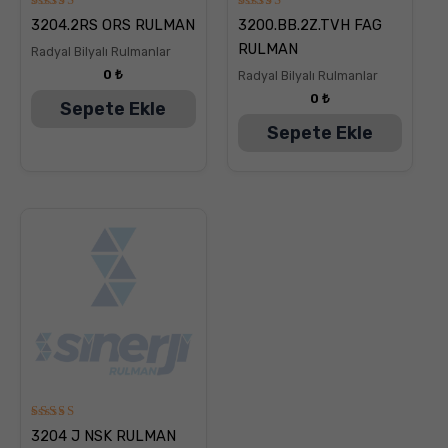
5
5
3204.2RS ORS RULMAN
3200.BB.2Z.TVH FAG
üzerinden
üzerinden
5.00
5.00
RULMAN
Radyal Bilyalı Rulmanlar
oy aldı
oy aldı
0
₺
Radyal Bilyalı Rulmanlar
0
₺
Sepete Ekle
Sepete Ekle
5
3204 J NSK RULMAN
üzerinden