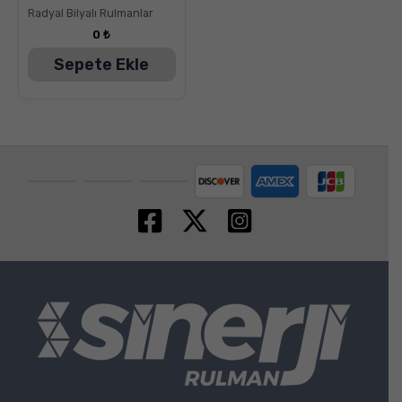
5.00
Radyal Bilyalı Rulmanlar
oy aldı
0
₺
Sepete Ekle