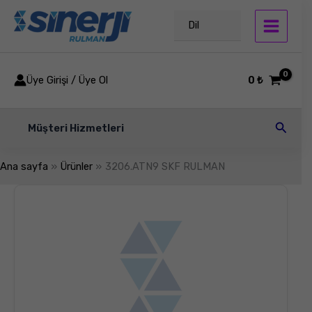
İçeriğe
atla
Dil
Üye Girişi / Üye Ol
0
₺
Arama
Müşteri Hizmetleri
Ana sayfa
Ürünler
3206.ATN9 SKF RULMAN
3206.ATN9
SKF
RULMAN
adet