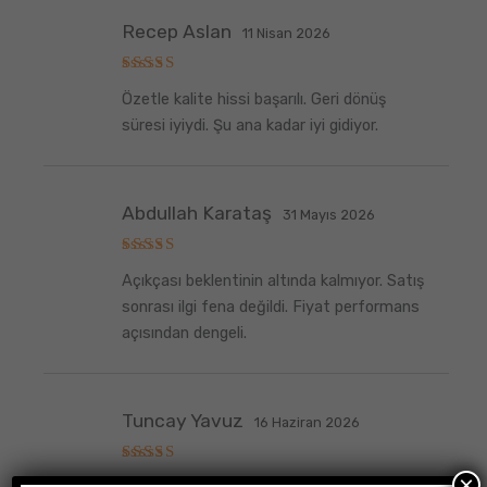
Recep Aslan
11 Nisan 2026
5
Özetle kalite hissi başarılı. Geri dönüş
üzerinden
5
oy aldı
süresi iyiydi. Şu ana kadar iyi gidiyor.
Abdullah Karataş
31 Mayıs 2026
5
Açıkçası beklentinin altında kalmıyor. Satış
üzerinden
5
oy aldı
sonrası ilgi fena değildi. Fiyat performans
açısından dengeli.
Tuncay Yavuz
16 Haziran 2026
5
×