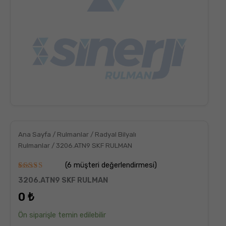
Ana Sayfa
/
Rulmanlar
/
Radyal Bilyalı
Rulmanlar
/ 3206.ATN9 SKF RULMAN
(
6
müşteri değerlendirmesi)
6
müşteri
3206.ATN9 SKF RULMAN
puanına
dayanarak
0
₺
5
üzerinden
5.00
puan
Ön siparişle temin edilebilir
aldı