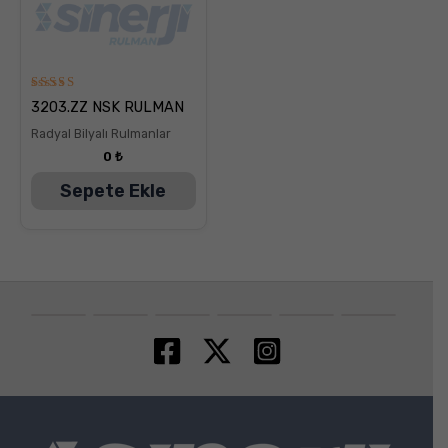
5
3203.ZZ NSK RULMAN
üzerinden
5.00
Radyal Bilyalı Rulmanlar
oy aldı
0
₺
Sepete Ekle