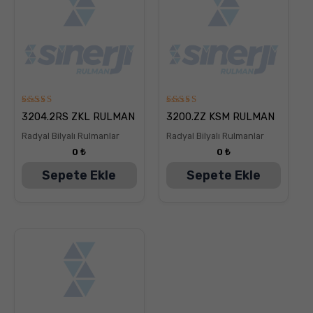
5
5
3204.2RS ZKL RULMAN
3200.ZZ KSM RULMAN
üzerinden
üzerinden
5.00
5.00
Radyal Bilyalı Rulmanlar
Radyal Bilyalı Rulmanlar
oy aldı
oy aldı
0
₺
0
₺
Sepete Ekle
Sepete Ekle