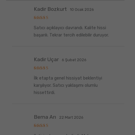
Kadir Bozkurt
10 Ocak 2026
5
Satıcı açıklayıcı davrandı. Kalite hissi
üzerinden
5
oy aldı
başarılı. Tekrar tercih edilebilir duruyor.
Kadir Uçar
6 Şubat 2026
5
İlk etapta genel hissiyat beklentiyi
üzerinden
5
oy aldı
karşılıyor. Satıcı yaklaşımı olumlu
hissettirdi.
Berna Arı
22 Mart 2026
5