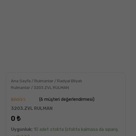
Ana Sayfa
/
Rulmanlar
/
Radyal Bilyalı
Rulmanlar
/ 3203.ZVL RULMAN
(
6
müşteri değerlendirmesi)
6
müşteri
3203.ZVL RULMAN
puanına
dayanarak
0
₺
5
üzerinden
5.00
puan
Uygunluk:
10 adet stokta (stokta kalmasa da sipariş
aldı