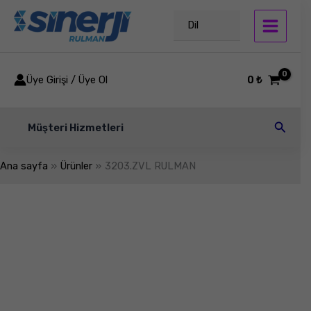
İçeriğe
atla
Dil
Üye Girişi / Üye Ol
0
₺
Arama
Müşteri Hizmetleri
Ana sayfa
Ürünler
3203.ZVL RULMAN
3203.ZVL
RULMAN
adet