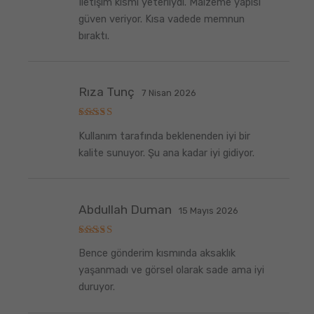
Iletişim kısmı yeterliydi. Malzeme yapısı
üzerinden
5
oy aldı
güven veriyor. Kısa vadede memnun
bıraktı.
Rıza Tunç
7 Nisan 2026
5
Kullanım tarafında beklenenden iyi bir
üzerinden
5
oy aldı
kalite sunuyor. Şu ana kadar iyi gidiyor.
Abdullah Duman
15 Mayıs 2026
5
Bence gönderim kısmında aksaklık
üzerinden
5
oy aldı
yaşanmadı ve görsel olarak sade ama iyi
duruyor.