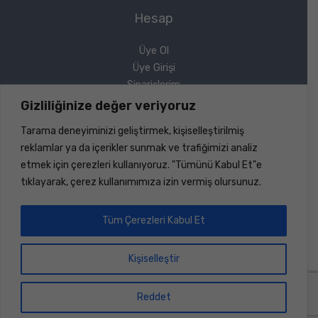
Hesap
Üye Ol
Üye Girişi
Siparişlerim
Sipariş Takip
Gizliliğinize değer veriyoruz
Şifremi Unuttum
Tarama deneyiminizi geliştirmek, kişiselleştirilmiş
Yasal
reklamlar ya da içerikler sunmak ve trafiğimizi analiz
etmek için çerezleri kullanıyoruz. "Tümünü Kabul Et"e
Gizlilik Politikası
tıklayarak, çerez kullanımımıza izin vermiş olursunuz.
Geri Ödeme ve İade
Mesafeli Satış Sözleşmesi
Tüm Çerezleri Kabul Et
Kişiselleştir
Copyright © 2026 Sinerji Rulman | Her Hakkı Saklıdır |
Dizayn ve Kodlama
Bilişim Marketi
Reddet