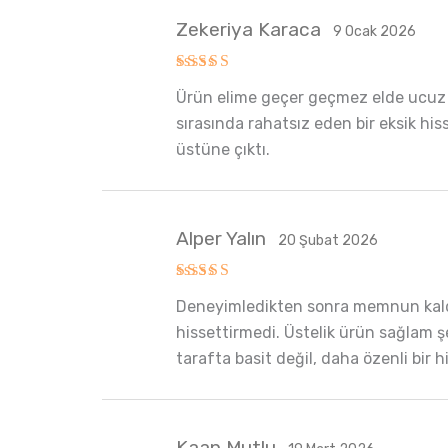
Zekeriya Karaca
9 Ocak 2026
5 üzerinden
Ürün elime geçer geçmez elde ucuz bi
5
oy aldı
sırasında rahatsız eden bir eksik his
üstüne çıktı.
Alper Yalın
20 Şubat 2026
5 üzerinden
Deneyimledikten sonra memnun kaldım
5
oy aldı
hissettirmedi. Üstelik ürün sağlam şe
tarafta basit değil, daha özenli bir 
Kaan Mutlu