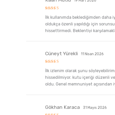
19 Mart 2026
5 üzerinden
İlk kullanımda beklediğimden daha iy
5
oy aldı
oldukça özenli yapıldığı için sorunsu
hissettirmedi. Beklentiyi karşılamakl
Cüneyt Yürekli
11 Nisan 2026
5 üzerinden
İlk izlenim olarak şunu söyleyebiliri
5
oy aldı
hissedilmiyor. kutu içeriği düzenli v
oldu. Genel memnuniyet açısından iyi 
Gökhan Karaca
31 Mayıs 2026