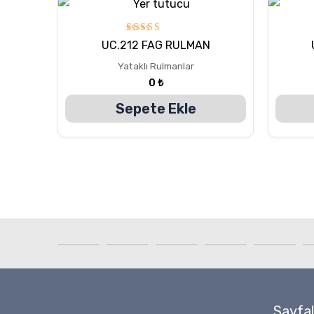
5
UC.212 FAG RULMAN
üzerinden
5.00
Yataklı Rulmanlar
oy aldı
0
₺
Sepete Ekle
Sayfal