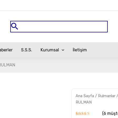
Arama
aberler
S.S.S.
Kurumsal
İletişim
 RULMAN
UCP
Ana Sayfa
/
Rulmanlar
201
OBR
RULMAN
YATAKLI
RULMAN
(
6
müşte
adet