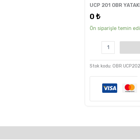
6
müşteri
UCP 201 OBR YATA
puanına
dayanarak
0
₺
5 üzerinden
5.00
puan
aldı
Ön siparişle temin edil
Stok kodu:
OBR UCP20