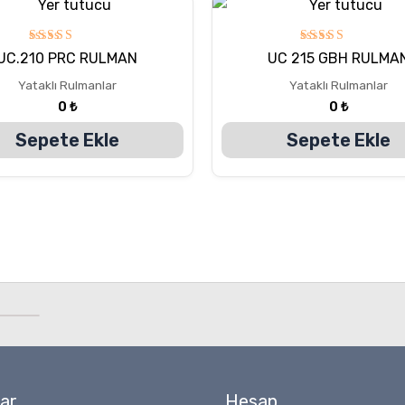
5
5
UC.210 PRC RULMAN
UC 215 GBH RULMA
üzerinden
üzerinden
5.00
5.00
Yataklı Rulmanlar
Yataklı Rulmanlar
oy aldı
oy aldı
0
₺
0
₺
Sepete Ekle
Sepete Ekle
ar
Hesap