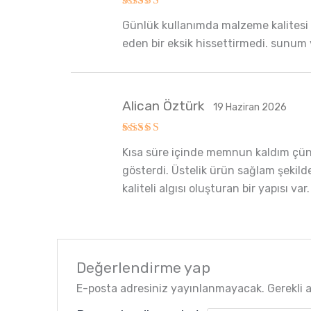
5 üzerinden
Günlük kullanımda malzeme kalitesi 
5
oy aldı
eden bir eksik hissettirmedi. sunu
Alican Öztürk
19 Haziran 2026
5 üzerinden
Kısa süre içinde memnun kaldım çün
5
oy aldı
gösterdi. Üstelik ürün sağlam şekilde
kaliteli algısı oluşturan bir yapısı v
Değerlendirme yap
E-posta adresiniz yayınlanmayacak.
Gerekli 