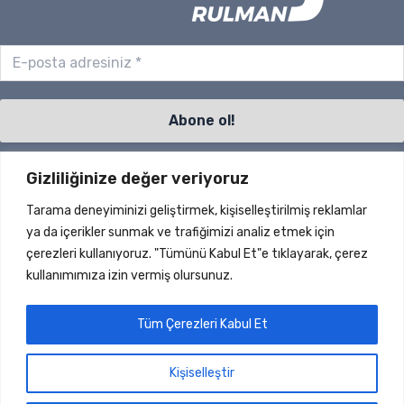
Gizliliğinize değer veriyoruz
Sayfalar
Tarama deneyiminizi geliştirmek, kişiselleştirilmiş reklamlar
S.S.S.
ya da içerikler sunmak ve trafiğimizi analiz etmek için
İletişim
çerezleri kullanıyoruz. "Tümünü Kabul Et"e tıklayarak, çerez
Ürünler
kullanımımıza izin vermiş olursunuz.
Haberler
Hakkımızda
Tüm Çerezleri Kabul Et
Dökümanlar
Hesap
Kişiselleştir