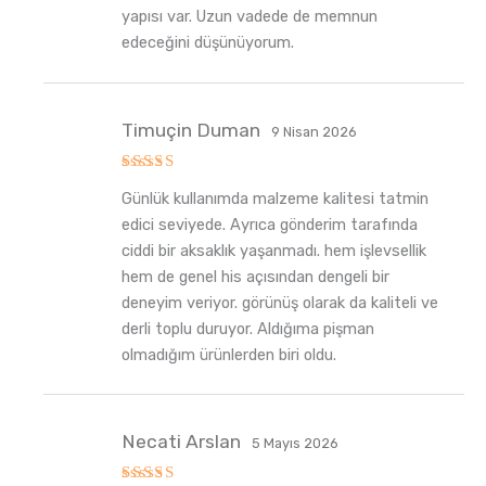
yapısı var. Uzun vadede de memnun
edeceğini düşünüyorum.
Timuçin Duman
9 Nisan 2026
5
Günlük kullanımda malzeme kalitesi tatmin
üzerinden
5
oy aldı
edici seviyede. Ayrıca gönderim tarafında
ciddi bir aksaklık yaşanmadı. hem işlevsellik
hem de genel his açısından dengeli bir
deneyim veriyor. görünüş olarak da kaliteli ve
derli toplu duruyor. Aldığıma pişman
olmadığım ürünlerden biri oldu.
Necati Arslan
5 Mayıs 2026