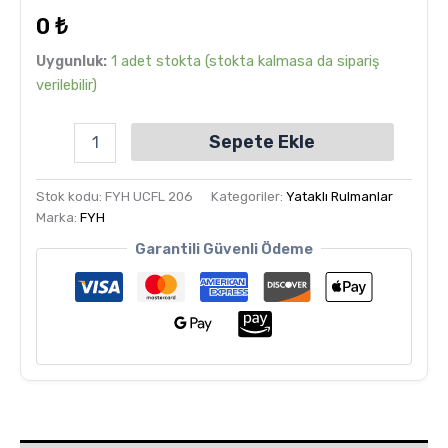
dayanarak
0
₺
5
üzerinden
5.00
puan
Uygunluk:
1 adet stokta (stokta kalmasa da sipariş
aldı
verilebilir)
Sepete Ekle
Stok kodu:
FYH UCFL 206
Kategoriler:
Yataklı Rulmanlar
Marka:
FYH
Garantili Güvenli Ödeme