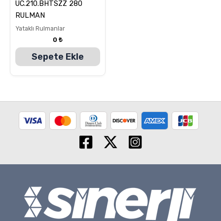
5
UC.210.BHTSZZ 280
üzerinden
5.00
RULMAN
oy aldı
Yataklı Rulmanlar
0
₺
Sepete Ekle