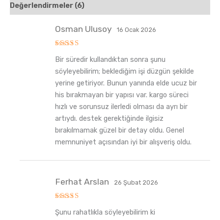
Değerlendirmeler (6)
Osman Ulusoy
16 Ocak 2026
5
Bir süredir kullandıktan sonra şunu
üzerinden
5
oy aldı
söyleyebilirim; beklediğim işi düzgün şekilde
yerine getiriyor. Bunun yanında elde ucuz bir
his bırakmayan bir yapısı var. kargo süreci
hızlı ve sorunsuz ilerledi olması da ayrı bir
artıydı. destek gerektiğinde ilgisiz
bırakılmamak güzel bir detay oldu. Genel
memnuniyet açısından iyi bir alışveriş oldu.
Ferhat Arslan
26 Şubat 2026
5
Şunu rahatlıkla söyleyebilirim ki
üzerinden
5
oy aldı