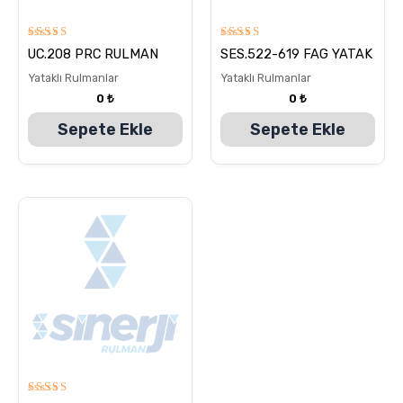
5
5
UC.208 PRC RULMAN
SES.522-619 FAG YATAK
üzerinden
üzerinden
5.00
5.00
Yataklı Rulmanlar
Yataklı Rulmanlar
oy aldı
oy aldı
0
₺
0
₺
Sepete Ekle
Sepete Ekle