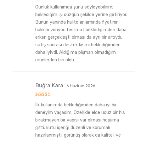
5
Günlük kullanımda şunu söyleyebilirim;
üzerinden
5
oy aldı
beklediğim işi düzgün şekilde yerine getiriyor.
Bunun yanında kalite anlamında fiyatının
hakkını veriyor. teslimat beklediğimden daha
erken gerçekleşti olması da ayrı bir artıydı.
satış sonrası destek kısmı beklediğimden
daha iyiydi. Aldığıma pişman olmadığım
ürünlerden biri oldu.
Buğra Kara
6 Haziran 2026
5
İlk kullanımda beklediğimden daha iyi bir
üzerinden
5
oy aldı
deneyim yaşadım. Özellikle elde ucuz bir his
bırakmayan bir yapısı var olması hoşuma
gitti. kutu içeriği düzenli ve korumalı
hazırlanmıştı. görünüş olarak da kaliteli ve