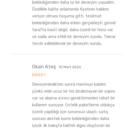
beklediğimden daha iyi bir deneyim yaşadım.
Özellikle kalite anlamında fiyatının hakkını
veriyor olması hoşuma gitti. teslimat
beklediğimden daha erken gerçekleşti. görsel
tarafta basit değil, daha özenli bir hissi var
ve sade ama etkili bir deneyim sundu. Tekrar
tercih edilebilecek bir deneyim sundu.
Okan Ateş
10 Mart 2026
5
Deneyimledikten sonra memnun kaldım
üzerinden
5
oy aldı
çünkü elde ucuz bir his bırakmayan bir yapısı
var ve alışma süreci gerektirmeden rahat bir
kullanım sunuyor. Üstelik paketleme oldukça
özenli yapıldığı için sorunsuz ulaştı. satış
sonrası destek kısmı beklediğimden daha
iyiydi. ilk bakışta kaliteli algısı oluşturan bir