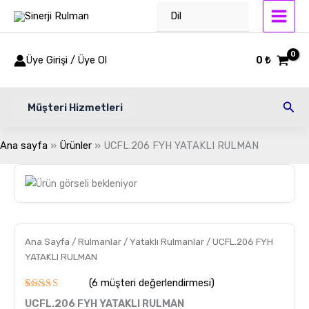
İçeriğe
Dil
atla
Üye Girişi / Üye Ol
0
₺
Ara
Müşteri Hizmetleri
Ana sayfa
Ürünler
UCFL.206 FYH YATAKLI RULMAN
UCFL.206
FYH
YATAKLI
RULMAN
adet
Ana Sayfa
/
Rulmanlar
/
Yataklı Rulmanlar
/ UCFL.206 FYH
YATAKLI RULMAN
(
6
müşteri değerlendirmesi)
6
müşteri
UCFL.206 FYH YATAKLI RULMAN
puanına