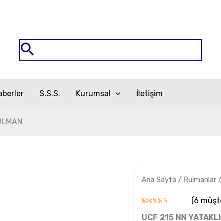
Arama
aberler
S.S.S.
Kurumsal
İletişim
RULMAN
UCF
Ana Sayfa
/
Rulmanlar
215
NN
YATAKLI
(
6
müşte
RULMAN
6
müşteri
UCF 215 NN YATAKL
adet
puanına