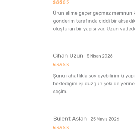
5 üzerinden
Ürün elime geçer geçmez memnun kald
5
oy aldı
gönderim tarafında ciddi bir aksaklık 
oluşturan bir yapısı var. Uzun va
Cihan Uzun
8 Nisan 2026
5 üzerinden
Şunu rahatlıkla söyleyebilirim ki y
5
oy aldı
beklediğim işi düzgün şekilde yerine 
seçim.
Bülent Aslan
25 Mayıs 2026
5 üzerinden