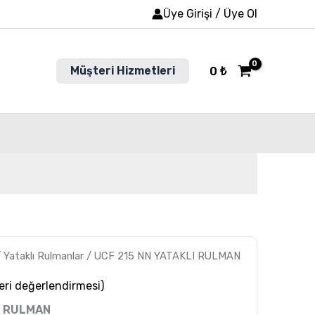
Üye Girişi / Üye Ol
Müşteri Hizmetleri
0
₺
/
Yataklı Rulmanlar
/ UCF 215 NN YATAKLI RULMAN
ri değerlendirmesi)
I RULMAN