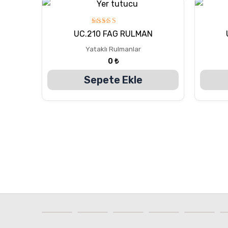
5
UC.210 FAG RULMAN
üzerinden
5.00
Yataklı Rulmanlar
oy aldı
0
₺
Sepete Ekle