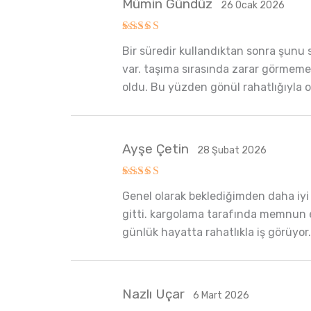
Mümin Gündüz
26 Ocak 2026
5 üzerinden
Bir süredir kullandıktan sonra şunu 
5
oy aldı
var. taşıma sırasında zarar görmemesi
oldu. Bu yüzden gönül rahatlığıyla 
Ayşe Çetin
28 Şubat 2026
5 üzerinden
Genel olarak beklediğimden daha iyi
5
oy aldı
gitti. kargolama tarafında memnun e
günlük hayatta rahatlıkla iş görüyor
Nazlı Uçar
6 Mart 2026