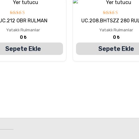
5
5
UC.212 OBR RULMAN
UC.208.BHTSZZ 280 R
üzerinden
üzerinden
5.00
5.00
Yataklı Rulmanlar
Yataklı Rulmanlar
oy aldı
oy aldı
0
₺
0
₺
Sepete Ekle
Sepete Ekle