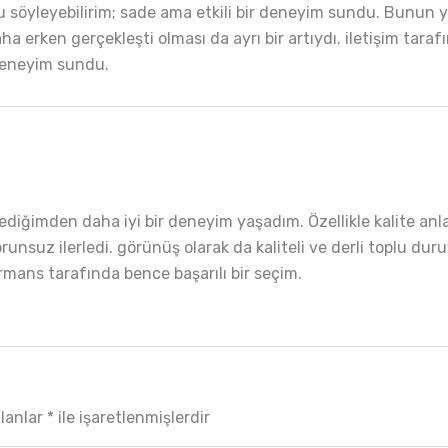
nu söyleyebilirim; sade ama etkili bir deneyim sundu. Bunun 
 erken gerçekleşti olması da ayrı bir artıydı. iletişim taraf
 deneyim sundu.
lediğimden daha iyi bir deneyim yaşadım. Özellikle kalite anl
orunsuz ilerledi. görünüş olarak da kaliteli ve derli toplu d
rmans tarafında bence başarılı bir seçim.
alanlar
*
ile işaretlenmişlerdir