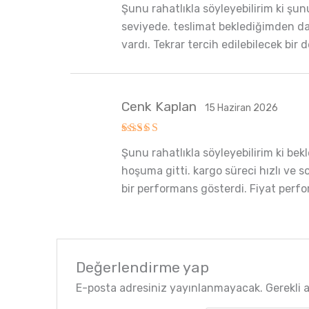
Şunu rahatlıkla söyleyebilirim ki şu
5
oy aldı
seviyede. teslimat beklediğimden daha
vardı. Tekrar tercih edilebilecek bir
Cenk Kaplan
15 Haziran 2026
5 üzerinden
Şunu rahatlıkla söyleyebilirim ki bek
5
oy aldı
hoşuma gitti. kargo süreci hızlı ve s
bir performans gösterdi. Fiyat perfo
Değerlendirme yap
E-posta adresiniz yayınlanmayacak.
Gerekli 