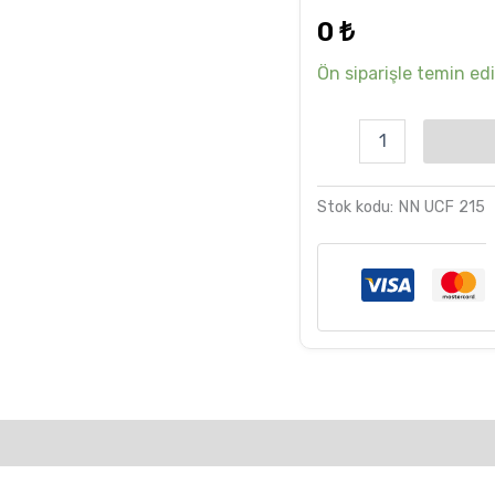
dayanarak
0
₺
5 üzerinden
5.00
puan
aldı
Ön siparişle temin edil
Stok kodu:
NN UCF 215