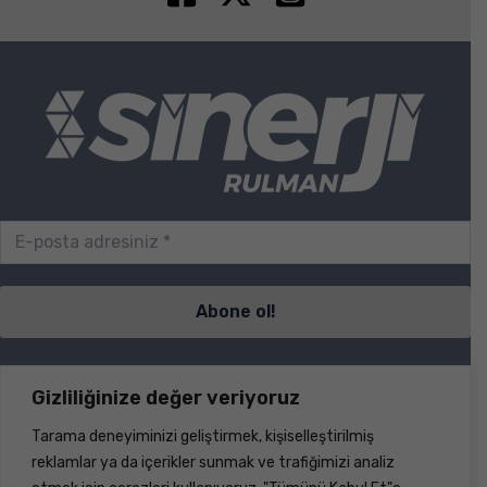
Sayfalar
Gizliliğinize değer veriyoruz
Tarama deneyiminizi geliştirmek, kişiselleştirilmiş
S.S.S.
reklamlar ya da içerikler sunmak ve trafiğimizi analiz
İletişim