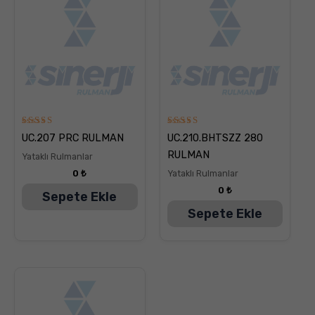
5
5
UC.207 PRC RULMAN
UC.210.BHTSZZ 280
üzerinden
üzerinden
5.00
5.00
RULMAN
Yataklı Rulmanlar
oy aldı
oy aldı
0
₺
Yataklı Rulmanlar
0
₺
Sepete Ekle
Sepete Ekle