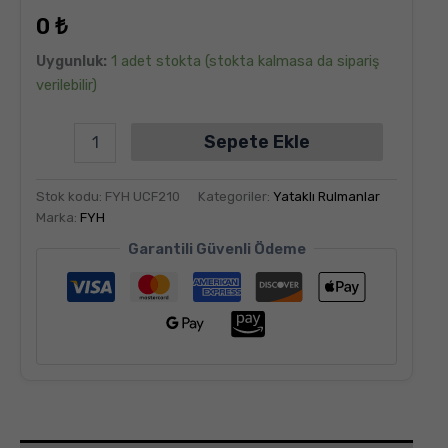
dayanarak
0
₺
5
üzerinden
5.00
puan
Uygunluk:
1 adet stokta (stokta kalmasa da sipariş
aldı
verilebilir)
Sepete Ekle
Stok kodu:
FYH UCF210
Kategoriler:
Yataklı Rulmanlar
Marka:
FYH
Garantili Güvenli Ödeme