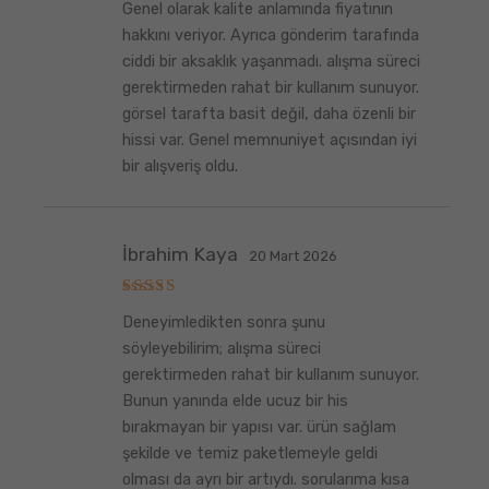
Genel olarak kalite anlamında fiyatının
üzerinden
5
oy aldı
hakkını veriyor. Ayrıca gönderim tarafında
ciddi bir aksaklık yaşanmadı. alışma süreci
gerektirmeden rahat bir kullanım sunuyor.
görsel tarafta basit değil, daha özenli bir
hissi var. Genel memnuniyet açısından iyi
bir alışveriş oldu.
İbrahim Kaya
20 Mart 2026
5
Deneyimledikten sonra şunu
üzerinden
5
oy aldı
söyleyebilirim; alışma süreci
gerektirmeden rahat bir kullanım sunuyor.
Bunun yanında elde ucuz bir his
bırakmayan bir yapısı var. ürün sağlam
şekilde ve temiz paketlemeyle geldi
olması da ayrı bir artıydı. sorularıma kısa