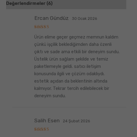
Değerlendirmeler (6)
Ercan Gündüz
30 Ocak 2026
5
Ürün elime geçer geçmez memnun kaldım
üzerinden
5
oy aldı
çünkü işçilik beklediğimden daha özenli
çıktı ve sade ama etkili bir deneyim sundu.
Üstelik ürün sağlam şekilde ve temiz
paketlemeyle geldi. satıcı iletişim
konusunda ilgili ve çözüm odaklıydı.
estetik açıdan da beklentinin altında
kalmıyor. Tekrar tercih edilebilecek bir
deneyim sundu.
Salih Esen
24 Şubat 2026
5