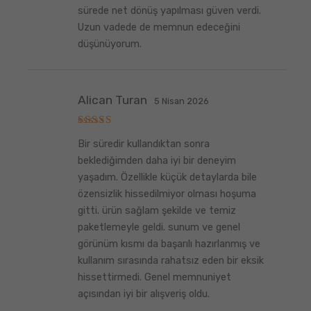
sürede net dönüş yapılması güven verdi.
Uzun vadede de memnun edeceğini
düşünüyorum.
Alican Turan
5 Nisan 2026
5
Bir süredir kullandıktan sonra
üzerinden
5
oy aldı
beklediğimden daha iyi bir deneyim
yaşadım. Özellikle küçük detaylarda bile
özensizlik hissedilmiyor olması hoşuma
gitti. ürün sağlam şekilde ve temiz
paketlemeyle geldi. sunum ve genel
görünüm kısmı da başarılı hazırlanmış ve
kullanım sırasında rahatsız eden bir eksik
hissettirmedi. Genel memnuniyet
açısından iyi bir alışveriş oldu.