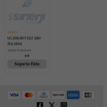
5
UC.208.BHTSZZ 280
üzerinden
5.00
RULMAN
oy aldı
Yataklı Rulmanlar
0
₺
Sepete Ekle