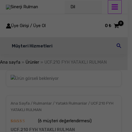
İçeriğe
Dil
atla
Üye Girişi / Üye Ol
0
₺
Arama
Müşteri Hizmetleri
Ana sayfa
Ürünler
UCF.210 FYH YATAKLI RULMAN
UCF.210
FYH
YATAKLI
RULMAN
adet
Ana Sayfa
/
Rulmanlar
/
Yataklı Rulmanlar
/ UCF.210 FYH
YATAKLI RULMAN
(
6
müşteri değerlendirmesi)
6
müşteri
UCF.210 FYH YATAKLI RULMAN
puanına