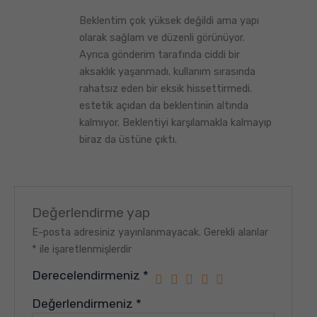
5
Beklentim çok yüksek değildi ama yapı
üzerinden
5
oy aldı
olarak sağlam ve düzenli görünüyor.
Ayrıca gönderim tarafında ciddi bir
aksaklık yaşanmadı. kullanım sırasında
rahatsız eden bir eksik hissettirmedi.
estetik açıdan da beklentinin altında
kalmıyor. Beklentiyi karşılamakla kalmayıp
biraz da üstüne çıktı.
Değerlendirme yap
E-posta adresiniz yayınlanmayacak.
Gerekli alanlar
*
ile işaretlenmişlerdir
Derecelendirmeniz
*
Değerlendirmeniz
*