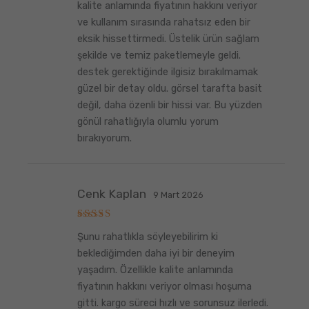
kalite anlamında fiyatının hakkını veriyor
ve kullanım sırasında rahatsız eden bir
eksik hissettirmedi. Üstelik ürün sağlam
şekilde ve temiz paketlemeyle geldi.
destek gerektiğinde ilgisiz bırakılmamak
güzel bir detay oldu. görsel tarafta basit
değil, daha özenli bir hissi var. Bu yüzden
gönül rahatlığıyla olumlu yorum
bırakıyorum.
Cenk Kaplan
9 Mart 2026
5
Şunu rahatlıkla söyleyebilirim ki
üzerinden
5
oy aldı
beklediğimden daha iyi bir deneyim
yaşadım. Özellikle kalite anlamında
fiyatının hakkını veriyor olması hoşuma
gitti. kargo süreci hızlı ve sorunsuz ilerledi.