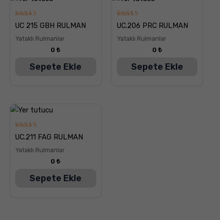
5
5
UC 215 GBH RULMAN
UC.206 PRC RULMAN
üzerinden
üzerinden
5.00
5.00
Yataklı Rulmanlar
Yataklı Rulmanlar
oy aldı
oy aldı
0
₺
0
₺
Sepete Ekle
Sepete Ekle
5
UC.211 FAG RULMAN
üzerinden
5.00
Yataklı Rulmanlar
oy aldı
0
₺
Sepete Ekle