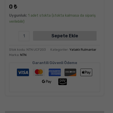
dayanarak
0
₺
5
üzerinden
5.00
puan
Uygunluk:
1 adet stokta (stokta kalmasa da sipariş
aldı
verilebilir)
Sepete Ekle
Stok kodu:
NTN UCF203
Kategoriler:
Yataklı Rulmanlar
Marka:
NTN
Garantili Güvenli Ödeme