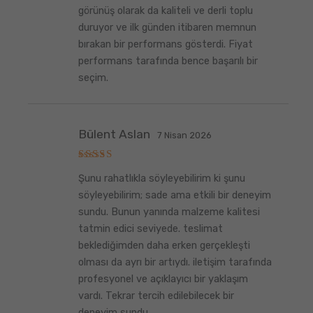
görünüş olarak da kaliteli ve derli toplu
duruyor ve ilk günden itibaren memnun
bırakan bir performans gösterdi. Fiyat
performans tarafında bence başarılı bir
seçim.
Bülent Aslan
7 Nisan 2026
5
Şunu rahatlıkla söyleyebilirim ki şunu
üzerinden
5
oy aldı
söyleyebilirim; sade ama etkili bir deneyim
sundu. Bunun yanında malzeme kalitesi
tatmin edici seviyede. teslimat
beklediğimden daha erken gerçekleşti
olması da ayrı bir artıydı. iletişim tarafında
profesyonel ve açıklayıcı bir yaklaşım
vardı. Tekrar tercih edilebilecek bir
deneyim sundu.