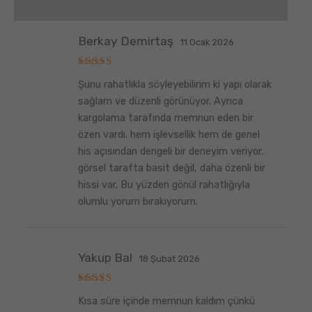
Değerlendirmeler (6)
Berkay Demirtaş
11 Ocak 2026
5
Şunu rahatlıkla söyleyebilirim ki yapı olarak
üzerinden
5
oy aldı
sağlam ve düzenli görünüyor. Ayrıca
kargolama tarafında memnun eden bir
özen vardı. hem işlevsellik hem de genel
his açısından dengeli bir deneyim veriyor.
görsel tarafta basit değil, daha özenli bir
hissi var. Bu yüzden gönül rahatlığıyla
olumlu yorum bırakıyorum.
Yakup Bal
18 Şubat 2026
5
Kısa süre içinde memnun kaldım çünkü
üzerinden
5
oy aldı