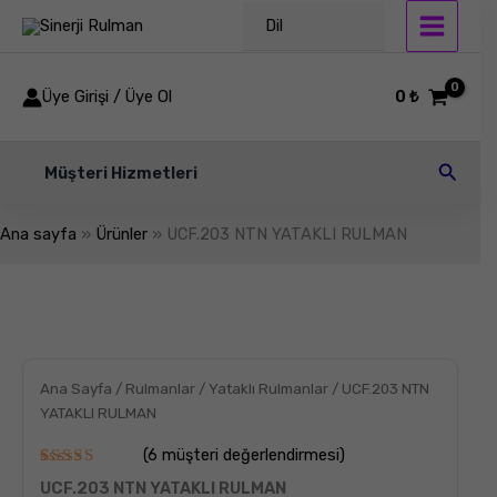
İçeriğe
Dil
atla
Üye Girişi / Üye Ol
0
₺
Arama
Müşteri Hizmetleri
Ana sayfa
Ürünler
UCF.203 NTN YATAKLI RULMAN
UCF.203
NTN
YATAKLI
RULMAN
adet
Ana Sayfa
/
Rulmanlar
/
Yataklı Rulmanlar
/ UCF.203 NTN
YATAKLI RULMAN
(
6
müşteri değerlendirmesi)
6
müşteri
UCF.203 NTN YATAKLI RULMAN
puanına