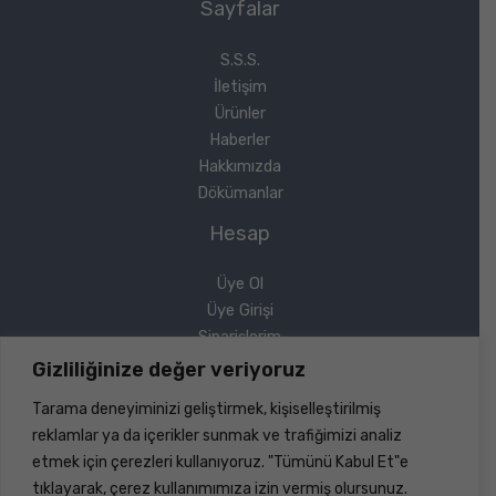
Sayfalar
S.S.S.
İletişim
Ürünler
Haberler
Hakkımızda
Dökümanlar
Hesap
Üye Ol
Üye Girişi
Siparişlerim
Sipariş Takip
Gizliliğinize değer veriyoruz
Şifremi Unuttum
Tarama deneyiminizi geliştirmek, kişiselleştirilmiş
Yasal
reklamlar ya da içerikler sunmak ve trafiğimizi analiz
etmek için çerezleri kullanıyoruz. "Tümünü Kabul Et"e
Gizlilik Politikası
tıklayarak, çerez kullanımımıza izin vermiş olursunuz.