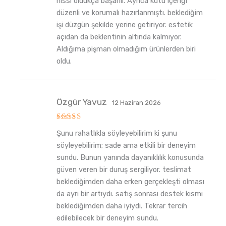
hissi oldukça başarılı. Ayrıca kutu içeriği
düzenli ve korumalı hazırlanmıştı. beklediğim
işi düzgün şekilde yerine getiriyor. estetik
açıdan da beklentinin altında kalmıyor.
Aldığıma pişman olmadığım ürünlerden biri
oldu.
Özgür Yavuz
12 Haziran 2026
5
Şunu rahatlıkla söyleyebilirim ki şunu
üzerinden
5
oy aldı
söyleyebilirim; sade ama etkili bir deneyim
sundu. Bunun yanında dayanıklılık konusunda
güven veren bir duruş sergiliyor. teslimat
beklediğimden daha erken gerçekleşti olması
da ayrı bir artıydı. satış sonrası destek kısmı
beklediğimden daha iyiydi. Tekrar tercih
edilebilecek bir deneyim sundu.