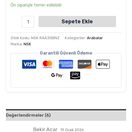
5.00
puan
Ön siparişle temin edilebilir
aldı
Sepete Ekle
Stok kodu:
NSK RAA30BNZ
Kategoriler:
Arabalar
Marka:
NSK
Garantili Güvenli Ödeme
Değerlendirmeler (6)
Bekir Acar
19 Ocak 2026