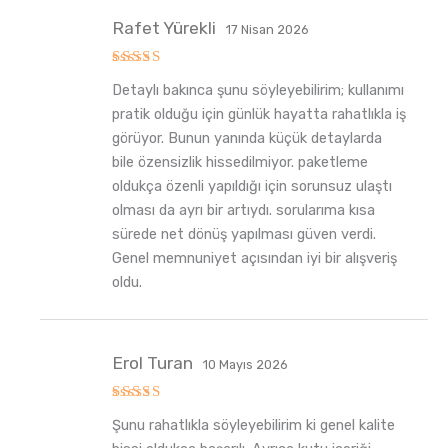
Rafet Yürekli
17 Nisan 2026
5
Detaylı bakınca şunu söyleyebilirim; kullanımı
üzerinden
5
oy aldı
pratik olduğu için günlük hayatta rahatlıkla iş
görüyor. Bunun yanında küçük detaylarda
bile özensizlik hissedilmiyor. paketleme
oldukça özenli yapıldığı için sorunsuz ulaştı
olması da ayrı bir artıydı. sorularıma kısa
sürede net dönüş yapılması güven verdi.
Genel memnuniyet açısından iyi bir alışveriş
oldu.
Erol Turan
10 Mayıs 2026
5
Şunu rahatlıkla söyleyebilirim ki genel kalite
üzerinden
5
oy aldı