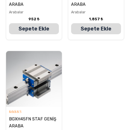
5.00
5.00
ARABA
ARABA
oy aldı
oy aldı
Arabalar
Arabalar
952
₺
1.857
₺
Sepete Ekle
Sepete Ekle
5
BGXH45FN STAF GENİŞ
üzerinden
5.00
ARABA
oy aldı