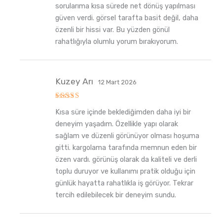
sorularıma kısa sürede net dönüş yapılması
güven verdi. görsel tarafta basit değil, daha
özenli bir hissi var. Bu yüzden gönül
rahatlığıyla olumlu yorum bırakıyorum.
Kuzey Arı
12 Mart 2026
5
Kısa süre içinde beklediğimden daha iyi bir
üzerinden
5
oy aldı
deneyim yaşadım. Özellikle yapı olarak
sağlam ve düzenli görünüyor olması hoşuma
gitti. kargolama tarafında memnun eden bir
özen vardı. görünüş olarak da kaliteli ve derli
toplu duruyor ve kullanımı pratik olduğu için
günlük hayatta rahatlıkla iş görüyor. Tekrar
tercih edilebilecek bir deneyim sundu.