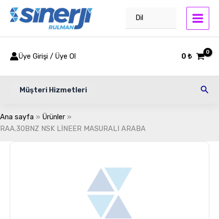
İçeriğe
atla
Dil
Üye Girişi / Üye Ol
0
₺
Ara
Müşteri Hizmetleri
Ana sayfa
Ürünler
RAA.30BNZ NSK LİNEER MASURALI ARABA
RAA.30BNZ
NSK
LİNEER
MASURALI
ARABA
adet