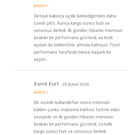
5
Detaylı bakınca işçilik beklediğimden daha
üzerinden
5
oy aldı
özenli çıktı. Ayrıca kargo süreci hızlı ve
sorunsuz ilerledi. ilk günden itibaren memnun
bırakan bir performans gösterdi. estetik
açıdan da beklentinin altında kalmıyor. Fiyat
performans tarafında bence başarılı bir
seçim.
Kamil Kurt
25 Şubat 2026
5
Bir süredir kullandıktan sonra memnun
üzerinden
5
oy aldı
kaldım çünkü malzeme kalitesi tatmin edici
seviyede ve ilk günden itibaren memnun
bırakan bir performans gösterdi. Üstelik
kargo süreci hızlı ve sorunsuz ilerledi.