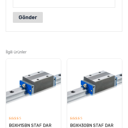
İlgili ürünler
5
5
BGXH15BN STAF DAR
BGXH30BN STAF DAR
üzerinden
üzerinden