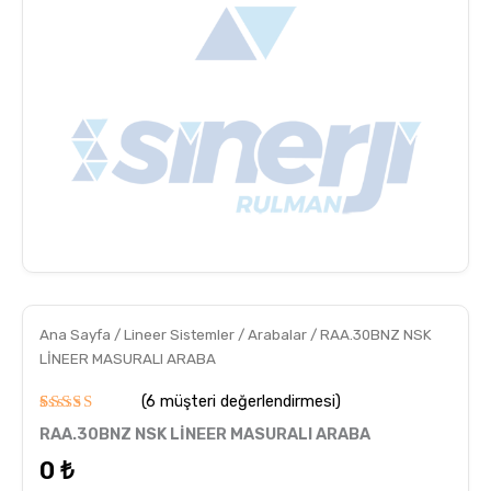
Ana Sayfa
/
Lineer Sistemler
/
Arabalar
/ RAA.30BNZ NSK
LİNEER MASURALI ARABA
(
6
müşteri değerlendirmesi)
6
müşteri
RAA.30BNZ NSK LİNEER MASURALI ARABA
puanına
dayanarak
0
₺
5
üzerinden