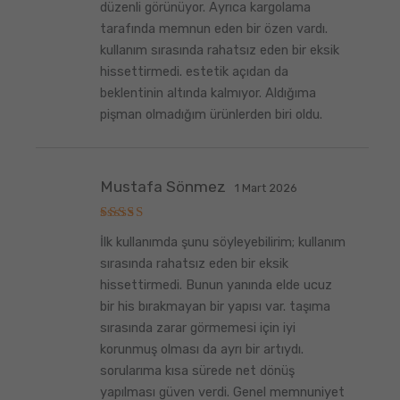
düzenli görünüyor. Ayrıca kargolama
tarafında memnun eden bir özen vardı.
kullanım sırasında rahatsız eden bir eksik
hissettirmedi. estetik açıdan da
beklentinin altında kalmıyor. Aldığıma
pişman olmadığım ürünlerden biri oldu.
Mustafa Sönmez
1 Mart 2026
5
İlk kullanımda şunu söyleyebilirim; kullanım
üzerinden
5
oy aldı
sırasında rahatsız eden bir eksik
hissettirmedi. Bunun yanında elde ucuz
bir his bırakmayan bir yapısı var. taşıma
sırasında zarar görmemesi için iyi
korunmuş olması da ayrı bir artıydı.
sorularıma kısa sürede net dönüş
yapılması güven verdi. Genel memnuniyet