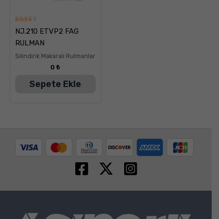
5
NJ.210 ETVP2 FAG
üzerinden
5.00
RULMAN
oy aldı
Silindirik Makaralı Rulmanlar
0
₺
Sepete Ekle