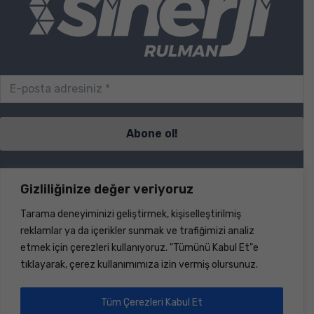
Sayfalar
Gizliliğinize değer veriyoruz
Tarama deneyiminizi geliştirmek, kişiselleştirilmiş
S.S.S.
reklamlar ya da içerikler sunmak ve trafiğimizi analiz
İletişim
etmek için çerezleri kullanıyoruz. "Tümünü Kabul Et"e
Ürünler
tıklayarak, çerez kullanımımıza izin vermiş olursunuz.
Haberler
Hakkımızda
Dökümanlar
Tüm Çerezleri Kabul Et