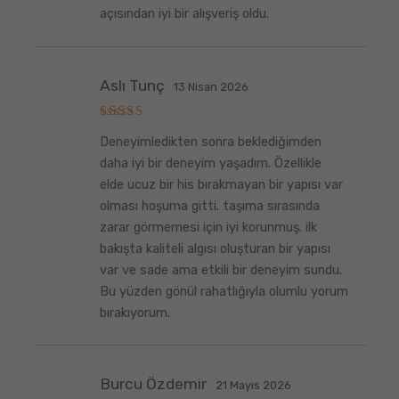
açısından iyi bir alışveriş oldu.
Aslı Tunç
13 Nisan 2026
5
Deneyimledikten sonra beklediğimden
üzerinden
5
oy aldı
daha iyi bir deneyim yaşadım. Özellikle
elde ucuz bir his bırakmayan bir yapısı var
olması hoşuma gitti. taşıma sırasında
zarar görmemesi için iyi korunmuş. ilk
bakışta kaliteli algısı oluşturan bir yapısı
var ve sade ama etkili bir deneyim sundu.
Bu yüzden gönül rahatlığıyla olumlu yorum
bırakıyorum.
Burcu Özdemir
21 Mayıs 2026