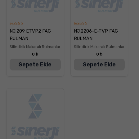
5
5
NJ.209 ETVP2 FAG
NJ.2206-E-TVP FAG
üzerinden
üzerinden
5.00
5.00
RULMAN
RULMAN
oy aldı
oy aldı
Silindirik Makaralı Rulmanlar
Silindirik Makaralı Rulmanlar
0
₺
0
₺
Sepete Ekle
Sepete Ekle