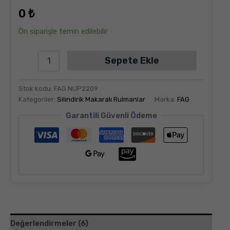
dayanarak
0
₺
5
üzerinden
5.00
puan
Ön siparişle temin edilebilir
aldı
Sepete Ekle
Stok kodu:
FAG NUP2209
Kategoriler:
Silindirik Makaralı Rulmanlar
Marka:
FAG
Garantili Güvenli Ödeme
Değerlendirmeler (6)