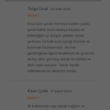
Tolga Ünal
22 Ocak 2026
5
Kısa süre içinde memnun kaldım çünkü
üzerinden
5
oy aldı
genel kalite hissi oldukça başarılı ve
beklediğim işi düzgün şekilde yerine
getiriyor. Üstelik kutu içeriği düzenli ve
korumalı hazırlanmıştı. destek
gerektiğinde ilgisiz bırakılmamak güzel bir
detay oldu. görünüş olarak da kaliteli ve
derli toplu duruyor. Tekrar tercih
edilebilecek bir deneyim sundu.
Kaan Çelik
17 Şubat 2026
5
İlk kullanımda yapı olarak sağlam ve
üzerinden
5
oy aldı