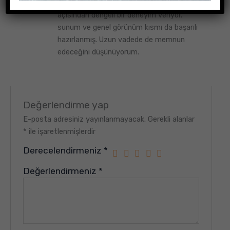
geldi. hem işlevsellik hem de genel his
açısından dengeli bir deneyim veriyor.
sunum ve genel görünüm kısmı da başarılı
hazırlanmış. Uzun vadede de memnun
edeceğini düşünüyorum.
Değerlendirme yap
E-posta adresiniz yayınlanmayacak.
Gerekli alanlar
*
ile işaretlenmişlerdir
Derecelendirmeniz
*
Değerlendirmeniz
*