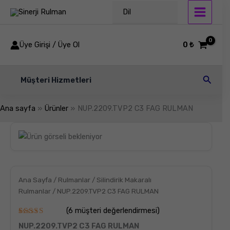
İçeriğe
Dil
atla
Üye Girişi / Üye Ol
0
₺
Arama
Müşteri Hizmetleri
Ana sayfa
Ürünler
NUP.2209.TVP2 C3 FAG RULMAN
NUP.2209.TVP2
C3
FAG
RULMAN
adet
Ana Sayfa
/
Rulmanlar
/
Silindirik Makaralı
Rulmanlar
/ NUP.2209.TVP2 C3 FAG RULMAN
(
6
müşteri değerlendirmesi)
6
müşteri
NUP.2209.TVP2 C3 FAG RULMAN
puanına