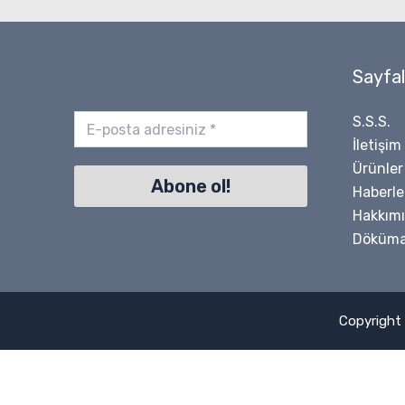
Sayfal
S.S.S.
İletişim
Ürünler
Haberle
Hakkım
Döküma
Copyright 
NU.2205 TVP FAG RULMAN
×