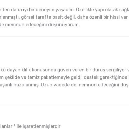
en daha iyi bir deneyim yaşadım. Özellikle yapı olarak sağ
rlanmıştı. görsel tarafta basit değil, daha özenli bir hissi v
 de memnun edeceğini düşünüyorum.
ü dayanıklılık konusunda güven veren bir duruş sergiliyor v
m şekilde ve temiz paketlemeyle geldi. destek gerektiğinde i
aşarılı hazırlanmış. Uzun vadede de memnun edeceğini dü
alanlar
*
ile işaretlenmişlerdir