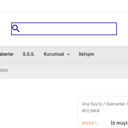
Arama
aberler
S.S.S.
Kurumsal
İletişim
MAN
NU.2205
Ana Sayfa
/
Rulmanlar
TVP
FAG
RULMAN
RULMAN
adet
(
6
müşte