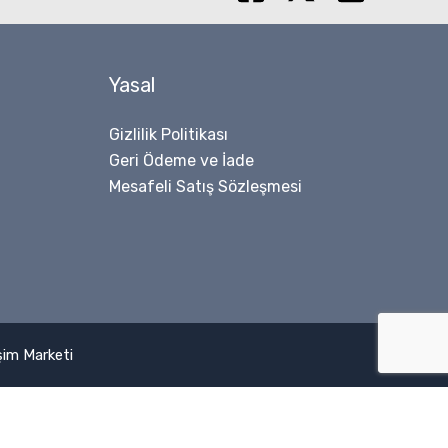
Yasal
Gizlilik Politikası
Geri Ödeme ve İade
Mesafeli Satış Sözleşmesi
işim Marketi
NU.2205
Sepete Ekle
TVP
0
₺
-
+
FAG