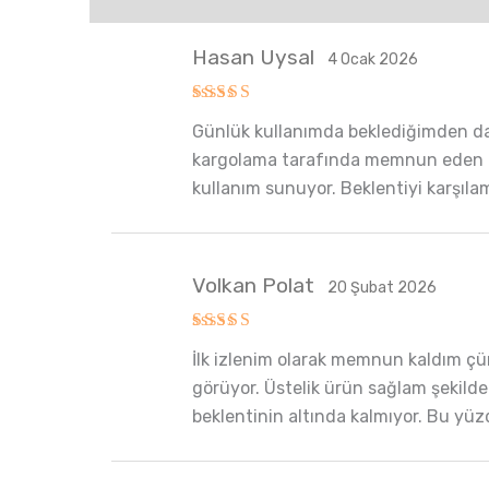
Hasan Uysal
4 Ocak 2026
5 üzerinden
Günlük kullanımda beklediğimden dah
5
oy aldı
kargolama tarafında memnun eden bir 
kullanım sunuyor. Beklentiyi karşıla
Volkan Polat
20 Şubat 2026
5 üzerinden
İlk izlenim olarak memnun kaldım çün
5
oy aldı
görüyor. Üstelik ürün sağlam şekilde
beklentinin altında kalmıyor. Bu yü