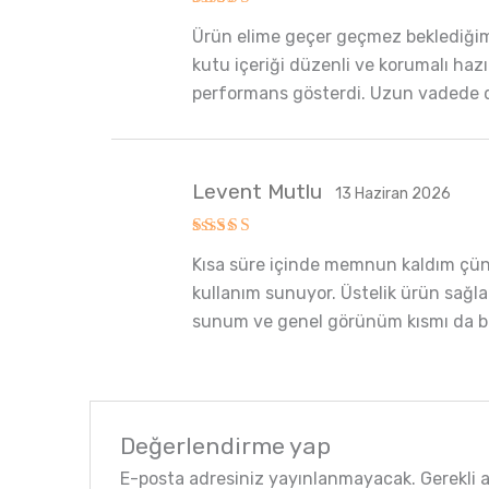
5 üzerinden
Ürün elime geçer geçmez beklediğimd
5
oy aldı
kutu içeriği düzenli ve korumalı hazı
performans gösterdi. Uzun vadede
Levent Mutlu
13 Haziran 2026
5 üzerinden
Kısa süre içinde memnun kaldım çünk
5
oy aldı
kullanım sunuyor. Üstelik ürün sağla
sunum ve genel görünüm kısmı da b
Değerlendirme yap
E-posta adresiniz yayınlanmayacak.
Gerekli 