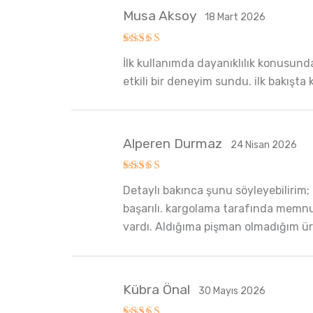
Musa Aksoy
18 Mart 2026
5 üzerinden
İlk kullanımda dayanıklılık konusund
5
oy aldı
etkili bir deneyim sundu. ilk bakışta
Alperen Durmaz
24 Nisan 2026
5 üzerinden
Detaylı bakınca şunu söyleyebilirim
5
oy aldı
başarılı. kargolama tarafında memnun 
vardı. Aldığıma pişman olmadığım ürü
Kübra Önal
30 Mayıs 2026