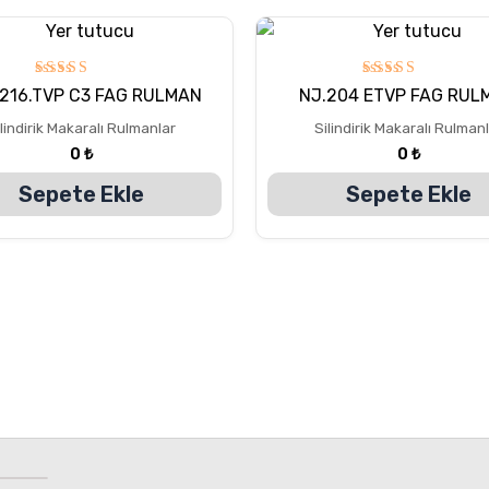
5
5
216.TVP C3 FAG RULMAN
NJ.204 ETVP FAG RUL
üzerinden
üzerinden
5.00
5.00
lindirik Makaralı Rulmanlar
Silindirik Makaralı Rulman
oy aldı
oy aldı
0
₺
0
₺
Sepete Ekle
Sepete Ekle