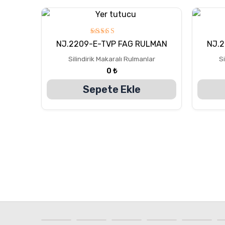
5
NJ.2209-E-TVP FAG RULMAN
NJ.2
üzerinden
5.00
Silindirik Makaralı Rulmanlar
Si
oy aldı
0
₺
Sepete Ekle