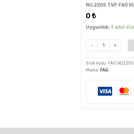
6
müşteri
NU.2205 TVP FAG 
puanına
dayanarak
0
₺
5 üzerinden
5.00
puan
aldı
Uygunluk:
3 adet stok
-
+
Stok kodu:
FAG NU220
Marka:
FAG