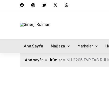
İçeriğe
atla
Ana Sayfa
Mağaza
Markalar
H
Ana sayfa
Ürünler
NU.2205 TVP FAG RUL