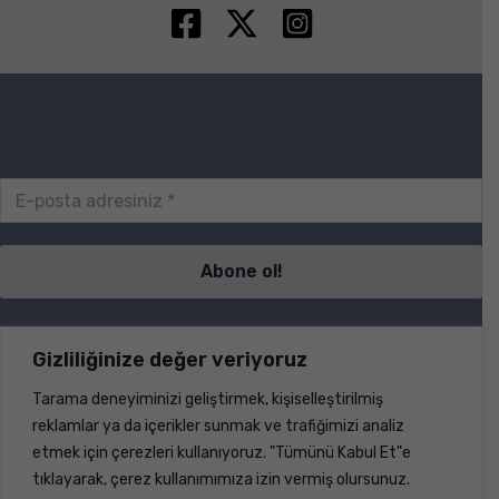
Sayfalar
Gizliliğinize değer veriyoruz
Tarama deneyiminizi geliştirmek, kişiselleştirilmiş
S.S.S.
reklamlar ya da içerikler sunmak ve trafiğimizi analiz
İletişim
etmek için çerezleri kullanıyoruz. "Tümünü Kabul Et"e
Ürünler
tıklayarak, çerez kullanımımıza izin vermiş olursunuz.
Haberler