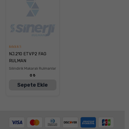
5
NJ.210 ETVP2 FAG
üzerinden
5.00
RULMAN
oy aldı
Silindirik Makaralı Rulmanlar
0
₺
Sepete Ekle