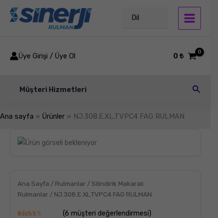
İçeriğe
atla
Dil
Üye Girişi / Üye Ol
0
₺
Arama
Müşteri Hizmetleri
Ana sayfa
Ürünler
NJ.308.E.XL.TVPC4 FAG RULMAN
NJ.308.E.XL.TVPC4
FAG
RULMAN
adet
Ana Sayfa
/
Rulmanlar
/
Silindirik Makaralı
Rulmanlar
/ NJ.308.E.XL.TVPC4 FAG RULMAN
(
6
müşteri değerlendirmesi)