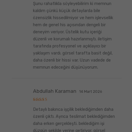
Şunu rahatlıkla söyleyebilirim ki memnun
üzerinden
5
oy aldı
kaldım çünkü küçük detaylarda bile
özensizlik hissedilmiyor ve hem işlevsellik
hem de genel his açısından dengeli bir
deneyim veriyor. Üstelik kutu içeriği
düzenli ve korumalı hazırlanmıştı. iletişim
tarafında profesyonel ve açıklayıcı bir
yaklaşım vardı. görsel tarafta basit değil,
daha özenli bir hissi var. Uzun vadede de
memnun edeceğini düşünüyorum.
Abdullah Karaman
14 Mart 2026
5
Detaylı bakınca işçilik beklediğimden daha
üzerinden
5
oy aldı
özenli çıktı. Ayrıca teslimat beklediğimden
daha erken gerçekleşti. beklediğim işi
düzgün şekilde yerine getiriyor. görsel