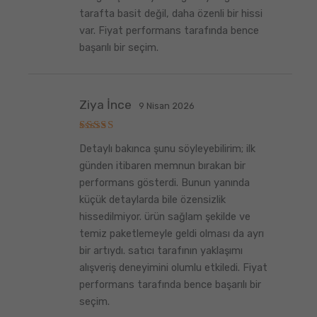
tarafta basit değil, daha özenli bir hissi
var. Fiyat performans tarafında bence
başarılı bir seçim.
Ziya İnce
9 Nisan 2026
5
Detaylı bakınca şunu söyleyebilirim; ilk
üzerinden
5
oy aldı
günden itibaren memnun bırakan bir
performans gösterdi. Bunun yanında
küçük detaylarda bile özensizlik
hissedilmiyor. ürün sağlam şekilde ve
temiz paketlemeyle geldi olması da ayrı
bir artıydı. satıcı tarafının yaklaşımı
alışveriş deneyimini olumlu etkiledi. Fiyat
performans tarafında bence başarılı bir
seçim.