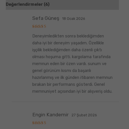
Değerlendirmeler (6)
Sefa Güneş
18 Ocak 2026
5
Deneyimledikten sonra beklediğimden
üzerinden
5
oy aldı
daha iyi bir deneyim yaşadım. Özellikle
işçilik beklediğimden daha özenli çıktı
olması hoşuma gitti. kargolama tarafında
memnun eden bir özen vardı. sunum ve
genel görünüm kısmı da başarılı
hazırlanmış ve ilk günden itibaren memnun
bırakan bir performans gösterdi. Genel
memnuniyet açısından iyi bir alışveriş oldu.
Engin Kandemir
27 Şubat 2026
5