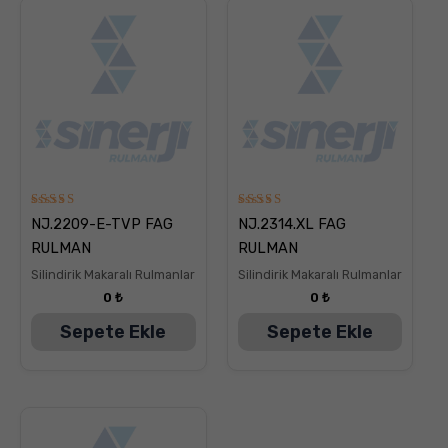
5
5
NJ.2209-E-TVP FAG
NJ.2314.XL FAG
üzerinden
üzerinden
5.00
5.00
RULMAN
RULMAN
oy aldı
oy aldı
Silindirik Makaralı Rulmanlar
Silindirik Makaralı Rulmanlar
0
₺
0
₺
Sepete Ekle
Sepete Ekle