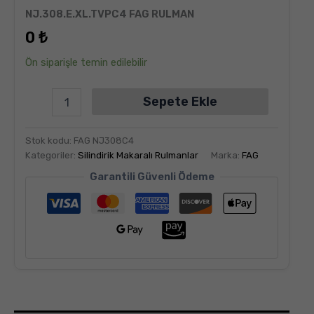
6
müşteri
NJ.308.E.XL.TVPC4 FAG RULMAN
puanına
dayanarak
0
₺
5
üzerinden
5.00
puan
Ön siparişle temin edilebilir
aldı
Sepete Ekle
Stok kodu:
FAG NJ308C4
Kategoriler:
Silindirik Makaralı Rulmanlar
Marka:
FAG
Garantili Güvenli Ödeme