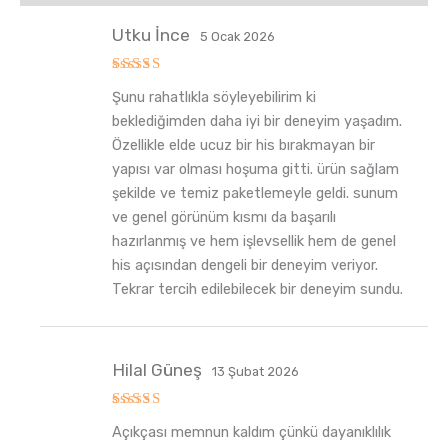
Utku İnce
5 Ocak 2026
5
Şunu rahatlıkla söyleyebilirim ki
üzerinden
5
oy aldı
beklediğimden daha iyi bir deneyim yaşadım.
Özellikle elde ucuz bir his bırakmayan bir
yapısı var olması hoşuma gitti. ürün sağlam
şekilde ve temiz paketlemeyle geldi. sunum
ve genel görünüm kısmı da başarılı
hazırlanmış ve hem işlevsellik hem de genel
his açısından dengeli bir deneyim veriyor.
Tekrar tercih edilebilecek bir deneyim sundu.
Hilal Güneş
13 Şubat 2026
5
Açıkçası memnun kaldım çünkü dayanıklılık
üzerinden
5
oy aldı