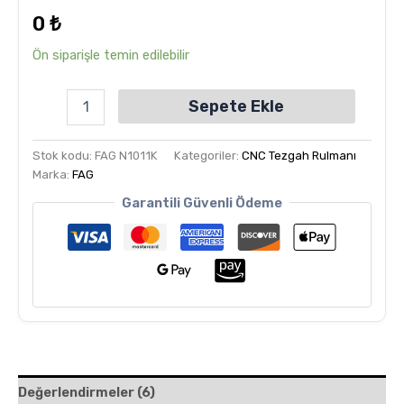
dayanarak
0
₺
5
üzerinden
5.00
puan
Ön siparişle temin edilebilir
aldı
Sepete Ekle
Stok kodu:
FAG N1011K
Kategoriler:
CNC Tezgah Rulmanı
Marka:
FAG
Garantili Güvenli Ödeme
Değerlendirmeler (6)