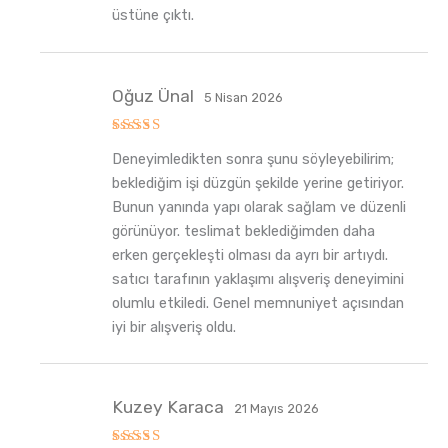
üstüne çıktı.
Oğuz Ünal
5 Nisan 2026
5
Deneyimledikten sonra şunu söyleyebilirim;
üzerinden
5
oy aldı
beklediğim işi düzgün şekilde yerine getiriyor.
Bunun yanında yapı olarak sağlam ve düzenli
görünüyor. teslimat beklediğimden daha
erken gerçekleşti olması da ayrı bir artıydı.
satıcı tarafının yaklaşımı alışveriş deneyimini
olumlu etkiledi. Genel memnuniyet açısından
iyi bir alışveriş oldu.
Kuzey Karaca
21 Mayıs 2026