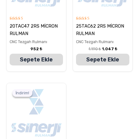
5
5
20TAC47 2RS MİCRON
25TAC62 2RS MİCRON
üzerinden
üzerinden
5.00
5.00
RULMAN
RULMAN
oy aldı
oy aldı
CNC Tezgah Rulmanı
CNC Tezgah Rulmanı
952
₺
1.190
₺
1.047
₺
Sepete Ekle
Sepete Ekle
Orijinal
Şu
fiyat:
andaki
İndirim!
İndirim!
4.999 ₺.
fiyat:
4.761 ₺.