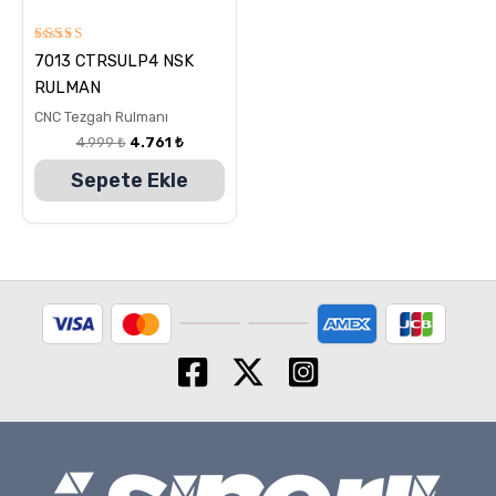
5
7013 CTRSULP4 NSK
üzerinden
5.00
RULMAN
oy aldı
CNC Tezgah Rulmanı
4.999
₺
4.761
₺
Sepete Ekle