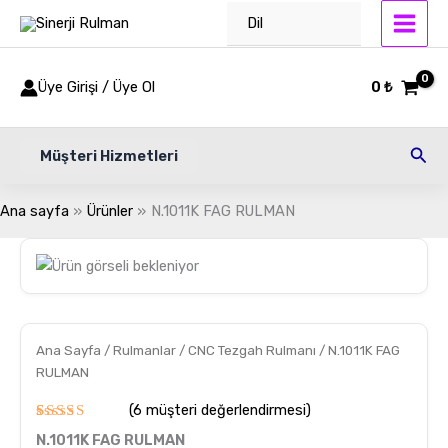
İçeriğe
Dil
atla
Üye Girişi / Üye Ol
0
₺
Ara
Müşteri Hizmetleri
Ana sayfa
Ürünler
N.1011K FAG RULMAN
N.1011K
FAG
RULMAN
adet
Ana Sayfa
/
Rulmanlar
/
CNC Tezgah Rulmanı
/ N.1011K FAG
RULMAN
(
6
müşteri değerlendirmesi)
6
müşteri
N.1011K FAG RULMAN
puanına