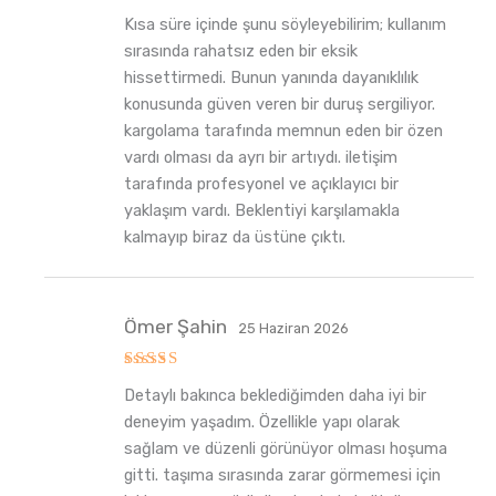
5
Kısa süre içinde şunu söyleyebilirim; kullanım
üzerinden
5
oy aldı
sırasında rahatsız eden bir eksik
hissettirmedi. Bunun yanında dayanıklılık
konusunda güven veren bir duruş sergiliyor.
kargolama tarafında memnun eden bir özen
vardı olması da ayrı bir artıydı. iletişim
tarafında profesyonel ve açıklayıcı bir
yaklaşım vardı. Beklentiyi karşılamakla
kalmayıp biraz da üstüne çıktı.
Ömer Şahin
25 Haziran 2026
5
Detaylı bakınca beklediğimden daha iyi bir
üzerinden
5
oy aldı
deneyim yaşadım. Özellikle yapı olarak
sağlam ve düzenli görünüyor olması hoşuma
gitti. taşıma sırasında zarar görmemesi için