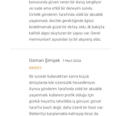
konusunda güven veren bir duruş sergiliyor
ve sade ama etkili bir deneyim sundu.
Üstelik gönderim tarafında ciddi bir aksaklık
yaşanmadı. destek gerektiğinde ilgisiz
bırakılmamak güzel bir detay oldu. ilk bakışta
kaliteli algısı oluşturan bir yapısı var. Genel
memnuniyet açısından iyi bir alışveriş oldu.
Osman Şimşek
7 Mart 2026
5
Bir süredir kullandıktan sonra küçük
üzerinden
5
oy aldı
detaylarda bile özensizlik hissedilmiyor.
Ayrıca gönderim tarafında ciddi bir aksaklık
yaşanmadı. kullanımı pratik olduğu için
günlük hayatta rahatlıkla iş görüyor. görsel
tarafta basit değil, daha özenli bir hissi var.
Beklentiyi karşılamakla kalmayıp biraz da