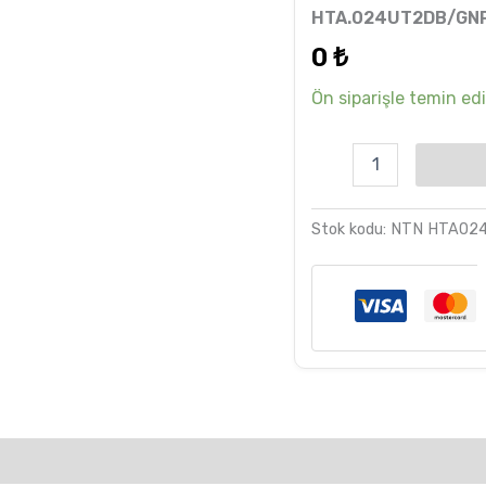
6
müşteri
HTA.024UT2DB/GN
puanına
dayanarak
0
₺
5 üzerinden
5.00
puan
aldı
Ön siparişle temin edil
Stok kodu:
NTN HTA02