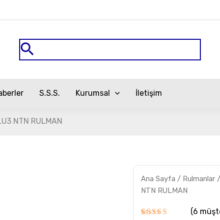
Arama
aberler
S.S.S.
Kurumsal
İletişim
LU3 NTN RULMAN
HTA.024UT2DB/GNP4LU
Ana Sayfa
/
Rulmanlar
NTN
RULMAN
NTN RULMAN
adet
(
6
müşte