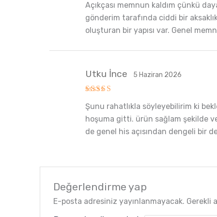
Açıkçası memnun kaldım çünkü dayanı
5
oy aldı
gönderim tarafında ciddi bir aksaklık
oluşturan bir yapısı var. Genel memnu
Utku İnce
5 Haziran 2026
5 üzerinden
Şunu rahatlıkla söyleyebilirim ki bek
5
oy aldı
hoşuma gitti. ürün sağlam şekilde v
de genel his açısından dengeli bir d
Değerlendirme yap
E-posta adresiniz yayınlanmayacak.
Gerekli 