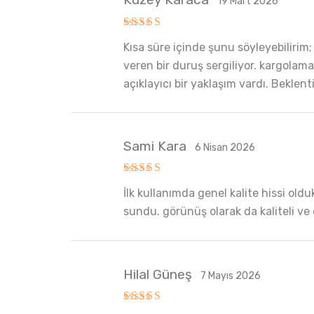
19 Mart 2026
5 üzerinden
Kısa süre içinde şunu söyleyebilirim
5
oy aldı
veren bir duruş sergiliyor. kargolam
açıklayıcı bir yaklaşım vardı. Beklent
Sami Kara
6 Nisan 2026
5 üzerinden
İlk kullanımda genel kalite hissi old
5
oy aldı
sundu. görünüş olarak da kaliteli ve
Hilal Güneş
7 Mayıs 2026
5 üzerinden