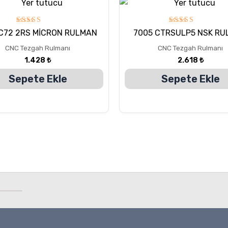
5
5
C72 2RS MİCRON RULMAN
7005 CTRSULP5 NSK R
üzerinden
üzerinden
5.00
5.00
CNC Tezgah Rulmanı
CNC Tezgah Rulmanı
oy aldı
oy aldı
1.428
₺
2.618
₺
Sepete Ekle
Sepete Ekle