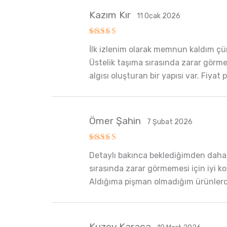
Kazım Kır
11 Ocak 2026
5 üzerinden
İlk izlenim olarak memnun kaldım çün
5
oy aldı
Üstelik taşıma sırasında zarar görmeme
algısı oluşturan bir yapısı var. Fiya
Ömer Şahin
7 Şubat 2026
5 üzerinden
Detaylı bakınca beklediğimden daha 
5
oy aldı
sırasında zarar görmemesi için iyi ko
Aldığıma pişman olmadığım ürünlerde
Kuzey Karaca