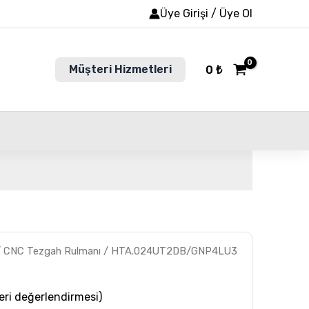
Üye Girişi / Üye Ol
Müşteri Hizmetleri
0
₺
3
/
CNC Tezgah Rulmanı
/ HTA.024UT2DB/GNP4LU3
ri değerlendirmesi)