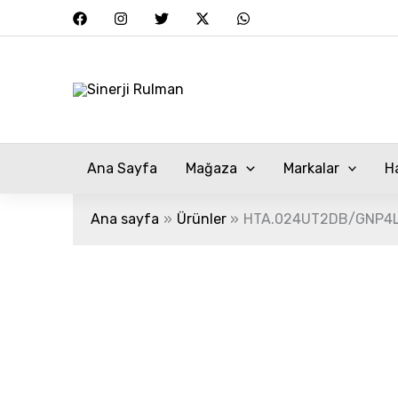
İçeriğe
atla
Ana Sayfa
Mağaza
Markalar
H
Ana sayfa
Ürünler
HTA.024UT2DB/GNP4