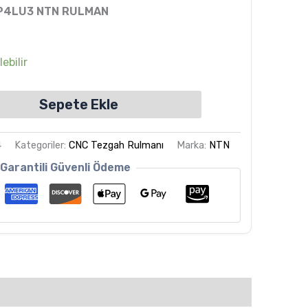
P4LU3 NTN RULMAN
ebilir
Sepete Ekle
4
Kategoriler:
CNC Tezgah Rulmanı
Marka:
NTN
Garantili Güvenli Ödeme