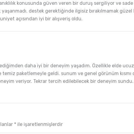
klılık konusunda güven veren bir duruş sergiliyor ve sade 
 yaşanmadı. destek gerektiğinde ilgisiz bırakılmamak güzel bir 
niyet açısından iyi bir alışveriş oldu.
lediğimden daha iyi bir deneyim yaşadım. Özellikle elde ucuz 
e temiz paketlemeyle geldi. sunum ve genel görünüm kısmı da
eneyim veriyor. Tekrar tercih edilebilecek bir deneyim sundu.
alanlar
*
ile işaretlenmişlerdir