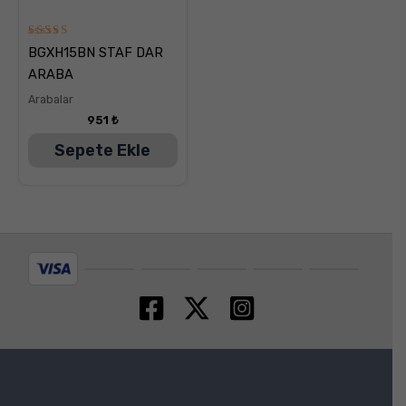
5
BGXH15BN STAF DAR
üzerinden
5.00
ARABA
oy aldı
Arabalar
951
₺
Sepete Ekle