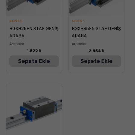
5
5
BGXH25FN STAF GENİŞ
BGXH35FN STAF GENİŞ
üzerinden
üzerinden
5.00
5.00
ARABA
ARABA
oy aldı
oy aldı
Arabalar
Arabalar
1.522
₺
2.854
₺
Sepete Ekle
Sepete Ekle