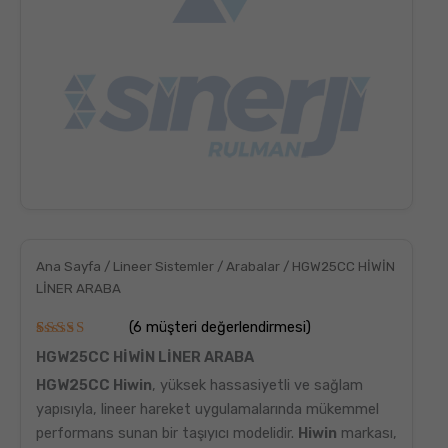
Ana Sayfa
/
Lineer Sistemler
/
Arabalar
/ HGW25CC HİWİN
LİNER ARABA
(
6
müşteri değerlendirmesi)
6
müşteri
HGW25CC HİWİN LİNER ARABA
puanına
dayanarak
HGW25CC Hiwin
, yüksek hassasiyetli ve sağlam
5
üzerinden
yapısıyla, lineer hareket uygulamalarında mükemmel
5.00
puan
performans sunan bir taşıyıcı modelidir.
Hiwin
markası,
aldı