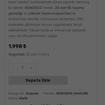
lineer hareket sistemlerinde dünya çapında tanınmış
bir liderdir.
HGW25CC
modeli,
25 mm’lik taşıma
genişliği
ve
yüksek taşıma kapasitesi
ile
endüstriyel robotlar, otomasyon sistemleri, CNC
makineleri gibi birçok hassas uygulamada tercih
edilmektedir. Yüksek hızda ve titreşimsiz çalışarak
uzun ömürlü performans sağlar.
1.998
₺
Uygunluk:
12 adet stokta
-
+
Sepete Ekle
Kategoriler:
Arabalar
Etiketler:
BGXH25FN
,
KWVE25B
Marka:
HİWİN