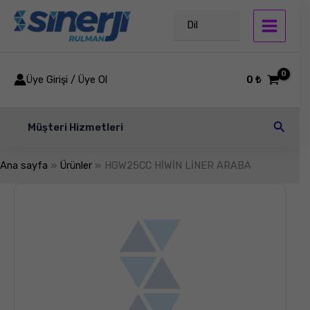
İçeriğe
atla
Dil
Üye Girişi / Üye Ol
0
₺
Arama
Müşteri Hizmetleri
Ana sayfa
Ürünler
HGW25CC HİWİN LİNER ARABA
HGW25CC
HİWİN
LİNER
ARABA
adet