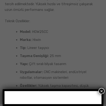
tercih edilmektedir. Yüksek hızda ve titreşimsiz çalışarak
uzun ömürlü performans sağlar.
Teknik Özellikler:
Model:
HGW25CC
Marka:
Hiwin
Tip:
Lineer taşıyıcı
Taşıma Genişliği:
25 mm
Yapı:
Çift sıralı bilyalı tasarım
Uygulamalar:
CNC makineleri, endüstriyel
robotlar, otomasyon sistemleri
Özellikler:
Yüksek taşıma kapasitesi, düşük
×
sürtünme, sessiz ve titreşimsiz çalışma
Yağlama:
Gresli ve yağlı çalışma imkanı