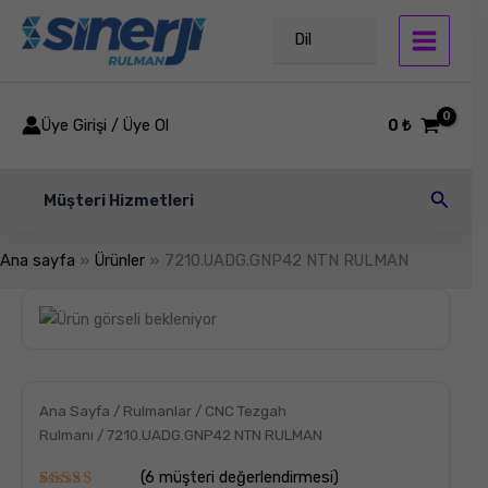
İçeriğe
atla
Dil
Üye Girişi / Üye Ol
0
₺
Arama
Müşteri Hizmetleri
Ana sayfa
Ürünler
7210.UADG.GNP42 NTN RULMAN
7210.UADG.GNP42
NTN
RULMAN
adet
Ana Sayfa
/
Rulmanlar
/
CNC Tezgah
Rulmanı
/ 7210.UADG.GNP42 NTN RULMAN
(
6
müşteri değerlendirmesi)