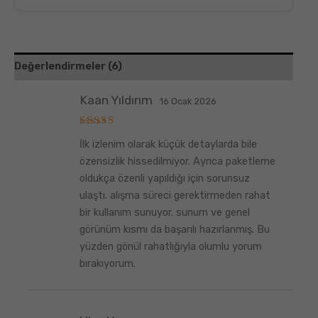
Değerlendirmeler (6)
Kaan Yıldırım
16 Ocak 2026
5
İlk izlenim olarak küçük detaylarda bile
üzerinden
5
oy aldı
özensizlik hissedilmiyor. Ayrıca paketleme
oldukça özenli yapıldığı için sorunsuz
ulaştı. alışma süreci gerektirmeden rahat
bir kullanım sunuyor. sunum ve genel
görünüm kısmı da başarılı hazırlanmış. Bu
yüzden gönül rahatlığıyla olumlu yorum
bırakıyorum.