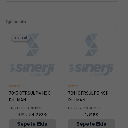
İlgili ürünler
Orijinal
Şu
fiyat:
andaki
İndirim!
İndirim!
4.995 ₺.
fiyat:
4.757 ₺.
5
5
7013 CTRSULP4 NSK
7011 CTRSULP5 NSK
üzerinden
üzerinden
5.00
5.00
RULMAN
RULMAN
oy aldı
oy aldı
CNC Tezgah Rulmanı
CNC Tezgah Rulmanı
4.995
₺
4.757
₺
4.519
₺
Sepete Ekle
Sepete Ekle