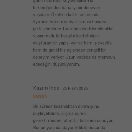
Şunu rahatlıkla söyleyebilirim ki
üzerinden
5
oy aldı
beklediğimden daha iyi bir deneyim
yaşadım. Özellikle kalite anlamında
fiyatının hakkını veriyor olması hoşuma
gitti. gönderim tarafında ciddi bir aksaklık
yaşanmadı. ilk bakışta kaliteli algısı
oluşturan bir yapısı var ve hem işlevsellik
hem de genel his açısından dengeli bir
deneyim veriyor. Uzun vadede de memnun
edeceğini düşünüyorum.
Kazım İnce
25 Nisan 2026
5
Bir süredir kullandıktan sonra şunu
üzerinden
5
oy aldı
söyleyebilirim; alışma süreci
gerektirmeden rahat bir kullanım sunuyor.
Bunun yanında dayanıklılık konusunda