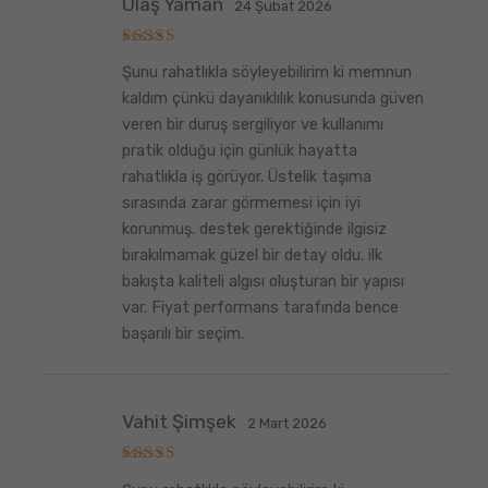
Ulaş Yaman
24 Şubat 2026
5
Şunu rahatlıkla söyleyebilirim ki memnun
üzerinden
5
oy aldı
kaldım çünkü dayanıklılık konusunda güven
veren bir duruş sergiliyor ve kullanımı
pratik olduğu için günlük hayatta
rahatlıkla iş görüyor. Üstelik taşıma
sırasında zarar görmemesi için iyi
korunmuş. destek gerektiğinde ilgisiz
bırakılmamak güzel bir detay oldu. ilk
bakışta kaliteli algısı oluşturan bir yapısı
var. Fiyat performans tarafında bence
başarılı bir seçim.
Vahit Şimşek
2 Mart 2026
5