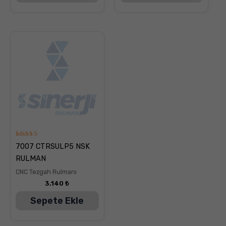
5
7007 CTRSULP5 NSK
üzerinden
5.00
RULMAN
oy aldı
CNC Tezgah Rulmanı
3.140
₺
Sepete Ekle