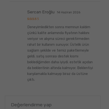
Sercan Eroğlu
14 Haziran 2026
5
Deneyimledikten sonra memnun kaldım
üzerinden
5
oy aldı
çünkü kalite anlamında fiyatının hakkını
veriyor ve alışma süreci gerektirmeden
rahat bir kullanım sunuyor. Üstelik ürün
sağlam şekilde ve temiz paketlemeyle
geldi. satış sonrası destek kısmı
beklediğimden daha iyiydi. estetik açıdan
da beklentinin altında kalmıyor. Beklentiyi
karşılamakla kalmayıp biraz da üstüne
çıktı.
Değerlendirme yap