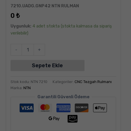
6
müşteri
7210.UADG.GNP42 NTN RULMAN
puanına
dayanarak
0
₺
5
üzerinden
5.00
puan
Uygunluk:
4 adet stokta (stokta kalmasa da sipariş
aldı
verilebilir)
-
+
Sepete Ekle
Stok kodu:
NTN 7210
Kategoriler:
CNC Tezgah Rulmanı
Marka:
NTN
Garantili Güvenli Ödeme