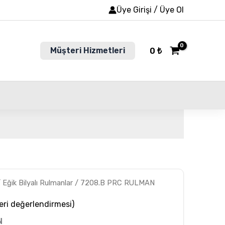
Üye Girişi / Üye Ol
Müşteri Hizmetleri
0
₺
/
Eğik Bilyalı Rulmanlar
/ 7208.B PRC RULMAN
ri değerlendirmesi)
N