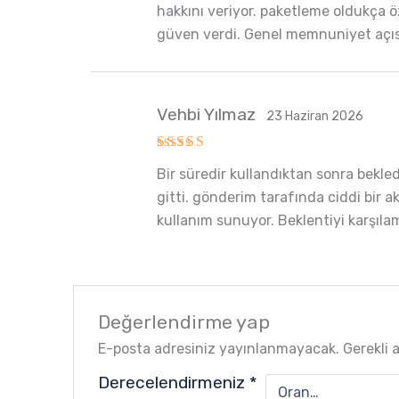
hakkını veriyor. paketleme oldukça öz
güven verdi. Genel memnuniyet açısın
Vehbi Yılmaz
23 Haziran 2026
5 üzerinden
Bir süredir kullandıktan sonra bekle
5
oy aldı
gitti. gönderim tarafında ciddi bir ak
kullanım sunuyor. Beklentiyi karşıla
Değerlendirme yap
E-posta adresiniz yayınlanmayacak.
Gerekli 
Derecelendirmeniz
*