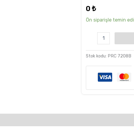
dayanarak
0
₺
5 üzerinden
5.00
puan
aldı
Ön siparişle temin edil
Stok kodu:
PRC 7208B