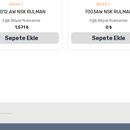
5
5
7012.AW NSK RULMAN
7003AW NSK RULMA
üzerinden
üzerinden
5.00
5.00
Eğik Bilyalı Rulmanlar
Eğik Bilyalı Rulmanlar
oy aldı
oy aldı
1.571
₺
0
₺
Sepete Ekle
Sepete Ekle