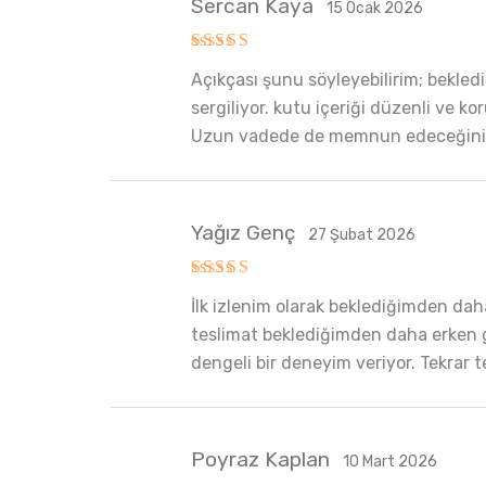
Sercan Kaya
15 Ocak 2026
5 üzerinden
Açıkçası şunu söyleyebilirim; bekled
5
oy aldı
sergiliyor. kutu içeriği düzenli ve ko
Uzun vadede de memnun edeceğini
Yağız Genç
27 Şubat 2026
5 üzerinden
İlk izlenim olarak beklediğimden dah
5
oy aldı
teslimat beklediğimden daha erken ge
dengeli bir deneyim veriyor. Tekrar 
Poyraz Kaplan
10 Mart 2026