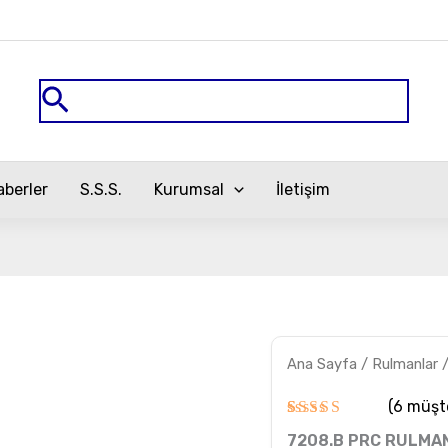
Arama
aberler
S.S.S.
Kurumsal
İletişim
7208.B
Ana Sayfa
/
Rulmanlar
PRC
RULMAN
adet
(
6
müşte
6
müşteri
7208.B PRC RULMA
puanına