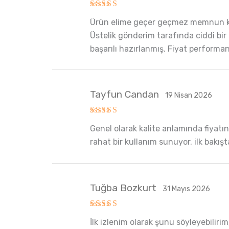
5 üzerinden
Ürün elime geçer geçmez memnun kald
5
oy aldı
Üstelik gönderim tarafında ciddi bir
başarılı hazırlanmış. Fiyat performan
Tayfun Candan
19 Nisan 2026
5 üzerinden
Genel olarak kalite anlamında fiyatı
5
oy aldı
rahat bir kullanım sunuyor. ilk bakış
Tuğba Bozkurt
31 Mayıs 2026
5 üzerinden
İlk izlenim olarak şunu söyleyebiliri
5
oy aldı