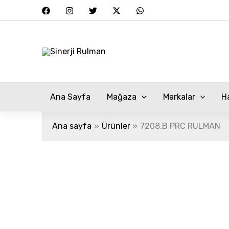
İçeriğe
atla
Ana Sayfa
Mağaza
Markalar
H
Ana sayfa
Ürünler
7208.B PRC RULMAN