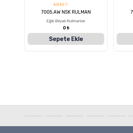
5
7005.AW NSK RULMAN
üzerinden
5.00
Eğik Bilyalı Rulmanlar
oy aldı
0
₺
Sepete Ekle