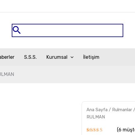
Arama
aberler
S.S.S.
Kurumsal
İletişim
ULMAN
Ana Sayfa
/
Rulmanlar
RULMAN
(
6
müşte