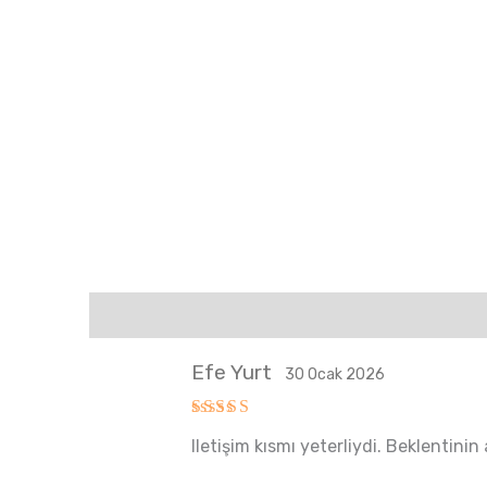
Değerlendirmeler (6)
Efe Yurt
30 Ocak 2026
5 üzerinden
Iletişim kısmı yeterliydi. Beklentini
5
oy aldı