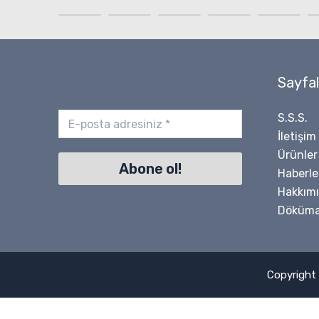
Sayfal
S.S.S.
İletişim
Ürünler
Haberle
Hakkım
Döküma
Copyright 