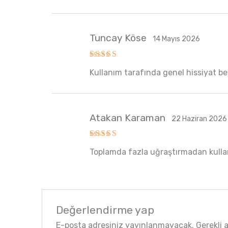
Tuncay Köse
14 Mayıs 2026
5 üzerinden
Kullanım tarafında genel hissiyat bekl
5
oy aldı
Atakan Karaman
22 Haziran 2026
5 üzerinden
Toplamda fazla uğraştırmadan kullanı
5
oy aldı
Değerlendirme yap
E-posta adresiniz yayınlanmayacak.
Gerekli 