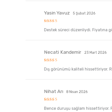
Yasin Yavuz
5 Şubat 2026
5 üzerinden
Destek süreci düzenliydi. Fiyatına g
5
oy aldı
Necati Kandemir
23 Mart 2026
5 üzerinden
Dış görünümü kaliteli hissettiriyor. 
5
oy aldı
Nihat Arı
8 Nisan 2026
5 üzerinden
Bence duruşu sağlam hissettiriyor. P
5
oy aldı