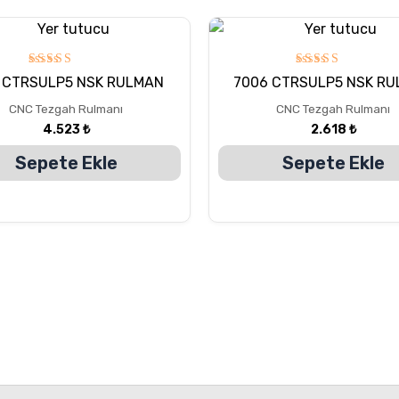
5
5
1 CTRSULP5 NSK RULMAN
7006 CTRSULP5 NSK R
üzerinden
üzerinden
5.00
5.00
CNC Tezgah Rulmanı
CNC Tezgah Rulmanı
oy aldı
oy aldı
4.523
₺
2.618
₺
Sepete Ekle
Sepete Ekle