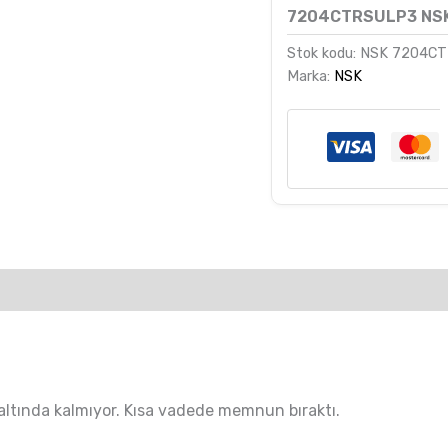
6
müşteri
7204CTRSULP3 NS
puanına
dayanarak
Stok kodu:
NSK 7204C
5 üzerinden
5.00
puan
Marka:
NSK
aldı
n altında kalmıyor. Kısa vadede memnun bıraktı.