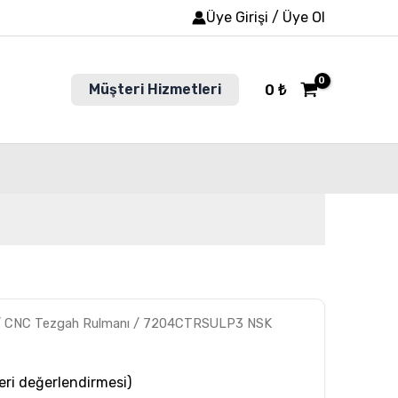
Üye Girişi / Üye Ol
Müşteri Hizmetleri
0
₺
/
CNC Tezgah Rulmanı
/ 7204CTRSULP3 NSK
ri değerlendirmesi)