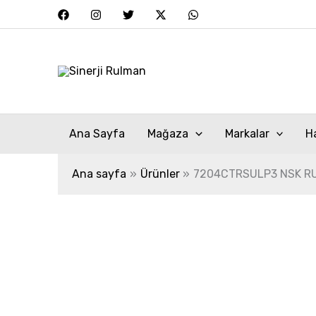
İçeriğe
atla
Ana Sayfa
Mağaza
Markalar
H
Ana sayfa
Ürünler
7204CTRSULP3 NSK R