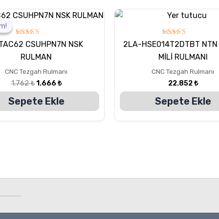
Orijinal
Şu
fiyat:
andaki
im!
im!
1.762 ₺.
fiyat:
1.666 ₺.
5
5
TAC62 CSUHPN7N NSK
2LA-HSE014T2DTBT NTN
üzerinden
üzerinden
5.00
5.00
RULMAN
MİLİ RULMANI
oy aldı
oy aldı
CNC Tezgah Rulmanı
CNC Tezgah Rulmanı
1.762
₺
1.666
₺
22.852
₺
Sepete Ekle
Sepete Ekle