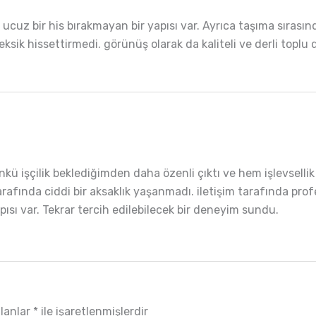
e ucuz bir his bırakmayan bir yapısı var. Ayrıca taşıma sıras
eksik hissettirmedi. görünüş olarak da kaliteli ve derli topl
kü işçilik beklediğimden daha özenli çıktı ve hem işlevselli
afında ciddi bir aksaklık yaşanmadı. iletişim tarafında profes
yapısı var. Tekrar tercih edilebilecek bir deneyim sundu.
alanlar
*
ile işaretlenmişlerdir