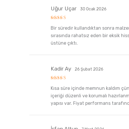
Uğur Uçar
30 Ocak 2026
5 üzerinden
Bir süredir kullandıktan sonra malze
5
oy aldı
sırasında rahatsız eden bir eksik hiss
üstüne çıktı.
Kadir Ay
26 Şubat 2026
5 üzerinden
Kısa süre içinde memnun kaldım çünkü
5
oy aldı
içeriği düzenli ve korumalı hazırlanmış
yapısı var. Fiyat performans tarafınd
İrfan Altun