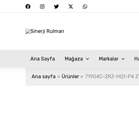
İçeriğe
atla
Ana Sayfa
Mağaza
Markalar
H
Ana sayfa
Ürünler
71904C-2RZ-HQ1-P4 Z