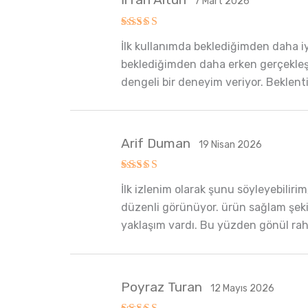
7 Mart 2026
5 üzerinden
İlk kullanımda beklediğimden daha iyi
5
oy aldı
beklediğimden daha erken gerçekleşt
dengeli bir deneyim veriyor. Beklenti
Arif Duman
19 Nisan 2026
5 üzerinden
İlk izlenim olarak şunu söyleyebilir
5
oy aldı
düzenli görünüyor. ürün sağlam şekild
yaklaşım vardı. Bu yüzden gönül rah
Poyraz Turan
12 Mayıs 2026