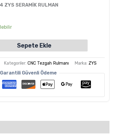
4 ZYS SERAMİK RULMAN
ebilir
Sepete Ekle
Kategoriler:
CNC Tezgah Rulmanı
Marka:
ZYS
Garantili Güvenli Ödeme