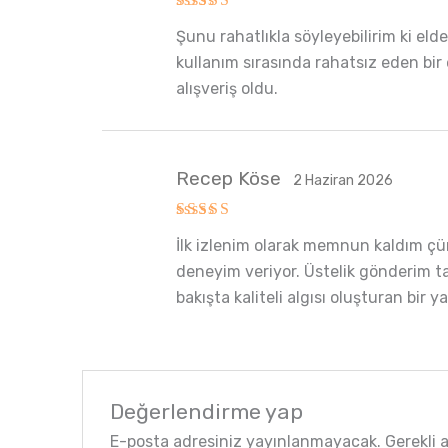
5 üzerinden
Şunu rahatlıkla söyleyebilirim ki eld
5
oy aldı
kullanım sırasında rahatsız eden bir 
alışveriş oldu.
Recep Köse
2 Haziran 2026
5 üzerinden
İlk izlenim olarak memnun kaldım çün
5
oy aldı
deneyim veriyor. Üstelik gönderim tar
bakışta kaliteli algısı oluşturan bir 
Değerlendirme yap
E-posta adresiniz yayınlanmayacak.
Gerekli 