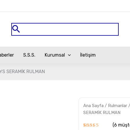
Arama
aberler
S.S.S.
Kurumsal
İletişim
YS SERAMİK RULMAN
71904C-
Ana Sayfa
/
Rulmanlar
2RZ-
HQ1-
SERAMİK RULMAN
P4
ZYS
(
6
müşte
SERAMİK