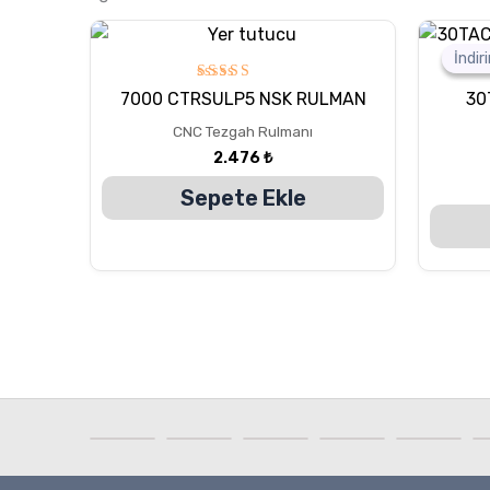
İndir
İndir
5
7000 CTRSULP5 NSK RULMAN
30
üzerinden
5.00
CNC Tezgah Rulmanı
oy aldı
2.476
₺
Sepete Ekle