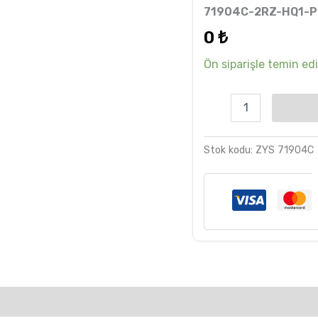
6
müşteri
71904C-2RZ-HQ1-P
RULMAN
puanına
adet
dayanarak
0
₺
5 üzerinden
5.00
puan
aldı
Ön siparişle temin edil
Stok kodu:
ZYS 71904C