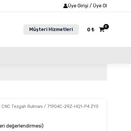
Üye Girişi / Üye Ol
Müşteri Hizmetleri
0
₺
/
CNC Tezgah Rulmanı
/ 71904C-2RZ-HQ1-P4 ZYS
ri değerlendirmesi)