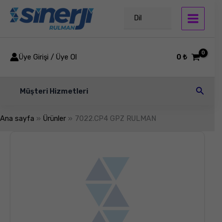
İçeriğe
atla
Dil
Üye Girişi / Üye Ol
0
₺
Arama
Müşteri Hizmetleri
Ana sayfa
Ürünler
7022.CP4 GPZ RULMAN
7022.CP4
GPZ
RULMAN
adet