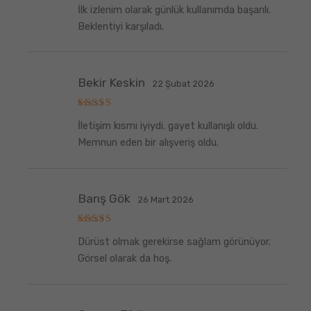
5
İlk izlenim olarak günlük kullanımda başarılı.
üzerinden
5
oy aldı
Beklentiyi karşıladı.
Bekir Keskin
22 Şubat 2026
5
İletişim kısmı iyiydi. gayet kullanışlı oldu.
üzerinden
5
oy aldı
Memnun eden bir alışveriş oldu.
Barış Gök
26 Mart 2026
5
Dürüst olmak gerekirse sağlam görünüyor.
üzerinden
5
oy aldı
Görsel olarak da hoş.