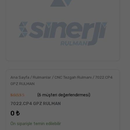
Ana Sayfa
/
Rulmanlar
/
CNC Tezgah Rulmanı
/ 7022.CP4
GPZ RULMAN
(
6
müşteri değerlendirmesi)
6
müşteri
7022.CP4 GPZ RULMAN
puanına
dayanarak
0
₺
5
üzerinden
5.00
puan
Ön siparişle temin edilebilir
aldı