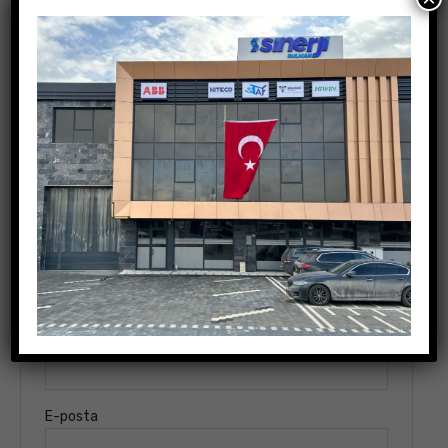
Değerlendirme yap
E-posta adresiniz yayınlanmayacak.
Gerekli alanlar
*
ile işaretlenmişlerdir
Derecelendirmeniz
*
Değerlendirmeniz
*
İsim
E-posta