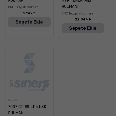
RULMAN
NTN FENER MİLİ
oy aldı
oy aldı
RULMANI
CNC Tezgah Rulmanı
2.142
₺
CNC Tezgah Rulmanı
22.844
₺
Sepete Ekle
Sepete Ekle
5
7007 CTRSULP5 NSK
üzerinden
5.00
RULMAN
oy aldı