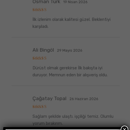
Osman Türk
19 Nisan 2026
5
İlk izlenim olarak kalitesi güzel. Beklentiyi
üzerinden
5
oy aldı
karşıladı.
Ali Bingöl
29 Mayıs 2026
5
Dürüst olmak gerekirse İlk bakışta iyi
üzerinden
5
oy aldı
duruyor. Memnun eden bir alışveriş oldu.
Çağatay Topal
26 Haziran 2026
5
Sağlam şekilde ulaştı. işçiliği temiz. Olumlu
üzerinden
5
oy aldı
yorum bırakırım.
×