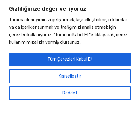
Hakkımızda
Gizliliğinize değer veriyoruz
Dökümanlar
Tarama deneyiminizi geliştirmek, kişiselleştirilmiş reklamlar
Hesap
ya da içerikler sunmak ve trafiğimizi analiz etmek için
çerezleri kullanıyoruz. "Tümünü Kabul Et"e tıklayarak, çerez
Üye Ol
kullanımımıza izin vermiş olursunuz.
Üye Girişi
Siparişlerim
Tüm Çerezleri Kabul Et
Sipariş Takip
Şifremi Unuttum
Kişiselleştir
Yasal
Gizlilik Politikası
Reddet
Geri Ödeme ve İade
Mesafeli Satış Sözleşmesi
7018.C.T.P4.SUL
Sepete Ekle
FAG
-
+
RULMAN
adet
Copyright © 2026 Sinerji Rulman | Her Hakkı Saklıdır | Dizayn