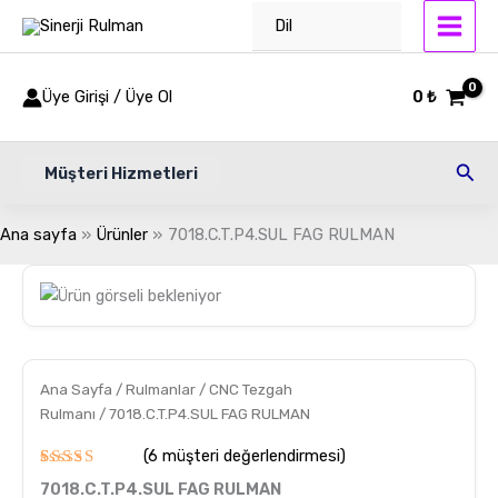
İçeriğe
Dil
atla
Üye Girişi / Üye Ol
0
₺
Ara
Müşteri Hizmetleri
Ana sayfa
Ürünler
7018.C.T.P4.SUL FAG RULMAN
7018.C.T.P4.SUL
FAG
RULMAN
adet
Ana Sayfa
/
Rulmanlar
/
CNC Tezgah
Rulmanı
/ 7018.C.T.P4.SUL FAG RULMAN
(
6
müşteri değerlendirmesi)
6
müşteri
7018.C.T.P4.SUL FAG RULMAN
puanına