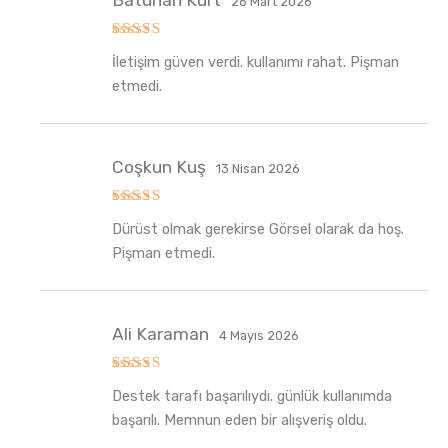
26 Mart 2026
5
İletişim güven verdi. kullanımı rahat. Pişman
üzerinden
5
oy aldı
etmedi.
Coşkun Kuş
13 Nisan 2026
5
Dürüst olmak gerekirse Görsel olarak da hoş.
üzerinden
5
oy aldı
Pişman etmedi.
Ali Karaman
4 Mayıs 2026
5
Destek tarafı başarılıydı. günlük kullanımda
üzerinden
5
oy aldı
başarılı. Memnun eden bir alışveriş oldu.