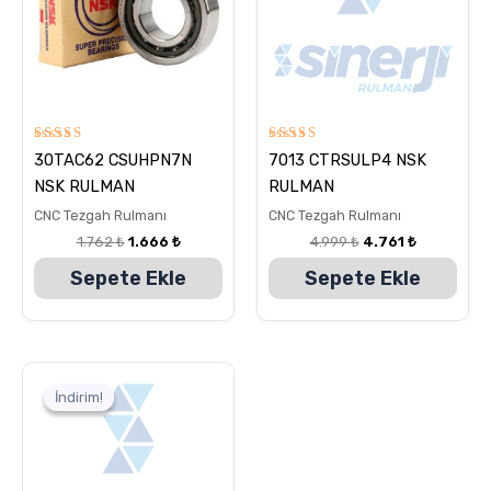
5
5
30TAC62 CSUHPN7N
7013 CTRSULP4 NSK
üzerinden
üzerinden
5.00
5.00
NSK RULMAN
RULMAN
oy aldı
oy aldı
CNC Tezgah Rulmanı
CNC Tezgah Rulmanı
1.762
₺
1.666
₺
4.999
₺
4.761
₺
Sepete Ekle
Sepete Ekle
Orijinal
Şu
fiyat:
andaki
İndirim!
İndirim!
1.190 ₺.
fiyat:
1.047 ₺.