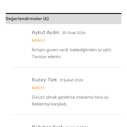
Değerlendirmeler (6)
Aykut Aydın
25 Ocak 2026
5
İletişim güven verdi. beklediğimden iyi çıktı.
üzerinden
5
oy aldı
Tavsiye ederim.
Kuzey Türk
8 Şubat 2026
5
Dürüst olmak gerekirse malzeme hissi iyi.
üzerinden
5
oy aldı
Beklentiyi karşıladı.
Batuhan Kurt