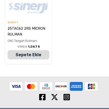
5
25TAC62 2RS MİCRON
üzerinden
5.00
RULMAN
oy aldı
CNC Tezgah Rulmanı
1.190
₺
1.047
₺
Sepete Ekle