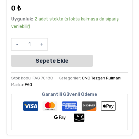
dayanarak
0
₺
5
üzerinden
5.00
puan
Uygunluk:
2 adet stokta (stokta kalmasa da sipariş
aldı
verilebilir)
-
+
Sepete Ekle
Stok kodu:
FAG 7018C
Kategoriler:
CNC Tezgah Rulmanı
Marka:
FAG
Garantili Güvenli Ödeme