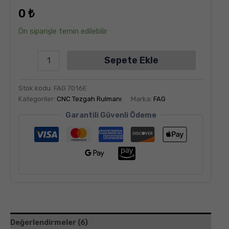
dayanarak
0
₺
5
üzerinden
5.00
puan
Ön siparişle temin edilebilir
aldı
Sepete Ekle
Stok kodu:
FAG 7016E
Kategoriler:
CNC Tezgah Rulmanı
Marka:
FAG
Garantili Güvenli Ödeme
Değerlendirmeler (6)