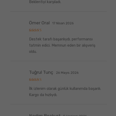
Beklentiyi karşıladı.
Ömer Oral
17 Nisan 2026
5
Destek tarafı başarılıydı. performansı
üzerinden
5
oy aldı
tatmin edici. Memnun eden bir alışveriş
oldu.
Tuğrul Tunç
26 Mayıs 2026
5
İlk izlenim olarak günlük kullanımda başarılı.
üzerinden
5
oy aldı
Kargo da hızlıydı.
Nedim Bozkurt