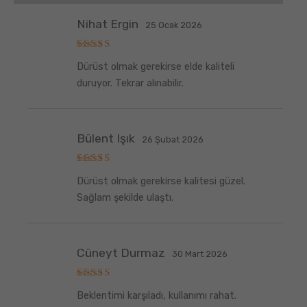
Nihat Ergin
25 Ocak 2026
5
Dürüst olmak gerekirse elde kaliteli
üzerinden
5
oy aldı
duruyor. Tekrar alınabilir.
Bülent Işık
26 Şubat 2026
5
Dürüst olmak gerekirse kalitesi güzel.
üzerinden
5
oy aldı
Sağlam şekilde ulaştı.
Cüneyt Durmaz
30 Mart 2026
5
Beklentimi karşıladı, kullanımı rahat.
üzerinden
5
oy aldı