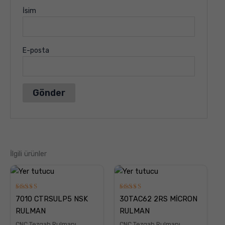
İsim
E-posta
İlgili ürünler
5
5
7010 CTRSULP5 NSK
30TAC62 2RS MİCRON
üzerinden
üzerinden
5.00
5.00
RULMAN
RULMAN
oy aldı
oy aldı
CNC Tezgah Rulmanı
CNC Tezgah Rulmanı