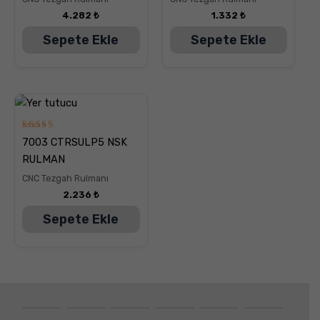
4.282
₺
1.332
₺
Sepete Ekle
Sepete Ekle
5
7003 CTRSULP5 NSK
üzerinden
5.00
RULMAN
oy aldı
CNC Tezgah Rulmanı
2.236
₺
Sepete Ekle