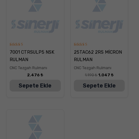
5
5
7001 CTRSULP5 NSK
25TAC62 2RS MİCRON
üzerinden
üzerinden
5.00
5.00
RULMAN
RULMAN
oy aldı
oy aldı
CNC Tezgah Rulmanı
CNC Tezgah Rulmanı
2.476
₺
1.190
₺
1.047
₺
Sepete Ekle
Sepete Ekle