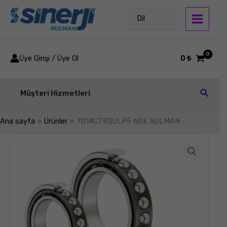
İçeriğe
atla
Dil
Üye Girişi / Üye Ol
0
₺
Arama
Müşteri Hizmetleri
Ana sayfa
Ürünler
7014CTRSULP5 NSK RULMAN
7014CTRSULP5
NSK
RULMAN
adet