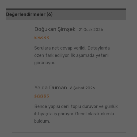
Değerlendirmeler (6)
Doğukan Şimşek
21 Ocak 2026
5
Sorulara net cevap verildi. Detaylarda
üzerinden
5
oy aldı
özen fark ediliyor. İlk aşamada yeterli
görünüyor.
Yelda Duman
6 Şubat 2026
5
Bence yapısı derli toplu duruyor ve günlük
üzerinden
5
oy aldı
ihtiyaçta iş görüyor. Genel olarak olumlu
buldum.