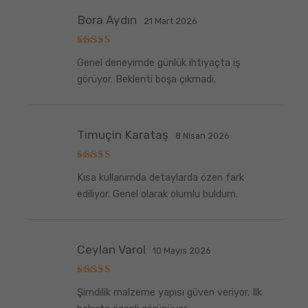
Bora Aydın
21 Mart 2026
5
Genel deneyimde günlük ihtiyaçta iş
üzerinden
5
oy aldı
görüyor. Beklenti boşa çıkmadı.
Timuçin Karataş
8 Nisan 2026
5
Kısa kullanımda detaylarda özen fark
üzerinden
5
oy aldı
ediliyor. Genel olarak olumlu buldum.
Ceylan Varol
10 Mayıs 2026
5
Şimdilik malzeme yapısı güven veriyor. Ilk
üzerinden
5
oy aldı