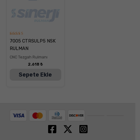
5
7005 CTRSULP5 NSK
üzerinden
5.00
RULMAN
oy aldı
CNC Tezgah Rulmanı
2.618
₺
Sepete Ekle