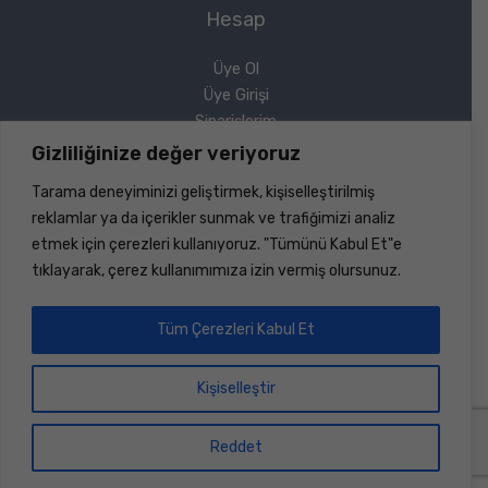
Hesap
Üye Ol
Üye Girişi
Siparişlerim
Sipariş Takip
Gizliliğinize değer veriyoruz
Şifremi Unuttum
Tarama deneyiminizi geliştirmek, kişiselleştirilmiş
Yasal
reklamlar ya da içerikler sunmak ve trafiğimizi analiz
etmek için çerezleri kullanıyoruz. "Tümünü Kabul Et"e
Gizlilik Politikası
tıklayarak, çerez kullanımımıza izin vermiş olursunuz.
Geri Ödeme ve İade
Mesafeli Satış Sözleşmesi
Tüm Çerezleri Kabul Et
Kişiselleştir
Copyright © 2026 Sinerji Rulman | Her Hakkı Saklıdır |
Dizayn ve Kodlama
Bilişim Marketi
Reddet