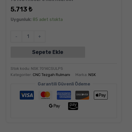
puanına
dayanarak
5.713
₺
5
üzerinden
5.00
puan
Uygunluk:
85 adet stokta
aldı
-
+
Sepete Ekle
Stok kodu:
NSK 7014CSULP5
Kategoriler:
CNC Tezgah Rulmanı
Marka:
NSK
Garantili Güvenli Ödeme