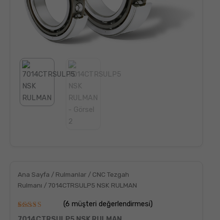
Ana Sayfa
/
Rulmanlar
/
CNC Tezgah
Rulmanı
/ 7014CTRSULP5 NSK RULMAN
(
6
müşteri değerlendirmesi)
6
müşteri
7014CTRSULP5 NSK RULMAN