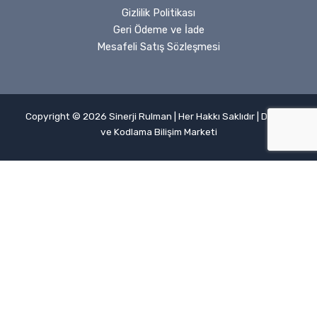
Gizlilik Politikası
Geri Ödeme ve İade
Mesafeli Satış Sözleşmesi
Copyright © 2026 Sinerji Rulman | Her Hakkı Saklıdır | Dizayn
ve Kodlama
Bilişim Marketi
×
7013.UADG.GNP42
Uygunluk:
2 adet stokta (stokta kalmasa da sipariş verilebilir)
NTN
adet
Sepete Ekle