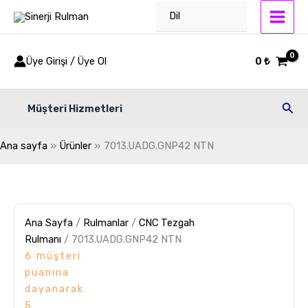
7013.UADG.GNP42
İçeriğe
Dil
NTN
atla
adet
Üye Girişi / Üye Ol
0
₺
Ara
Müşteri Hizmetleri
Ana sayfa
Ürünler
7013.UADG.GNP42 NTN
Ana Sayfa
/
Rulmanlar
/
CNC Tezgah
Rulmanı
/ 7013.UADG.GNP42 NTN
6
müşteri
puanına
dayanarak
5