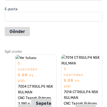
E-posta
İlgili ürünler
5
5
üzerinden
üzerinden
5.00
oy
5.00
oy
aldı
aldı
7004 CTRSULP5 NSK
7014 CTRSULP4 NSK
RULMAN
RULMAN
CNC Tezgah Rulmanı
Sepete
CNC Tezgah Rulmanı
2.380
₺