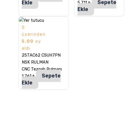
Sepete
Ekle
5.711
₺
Ekle
5
üzerinden
5.00
oy
aldı
25TAC62 CSUH7PN
NSK RULMAN
CNC Tezgah Rulmanı
Sepete
1.761
₺
Ekle