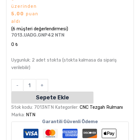
üzerinden
5.00
puan
aldı
(
6
müşteri değerlendirmesi)
7013.UADG.GNP42 NTN
0
₺
Uygunluk:
2 adet stokta (stokta kalmasa da sipariş
verilebilir)
-
+
Sepete Ekle
Stok kodu:
7013NTN
Kategoriler:
CNC Tezgah Rulmanı
Marka:
NTN
Garantili Güvenli Ödeme