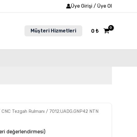
Üye Girişi / Üye Ol
Müşteri Hizmetleri
0
₺
/
CNC Tezgah Rulmanı
/ 7012.UADG.GNP42 NTN
ri değerlendirmesi)