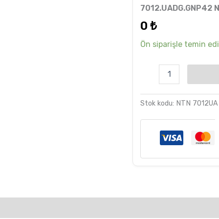
6
müşteri
7012.UADG.GNP42 
puanına
dayanarak
0
₺
5 üzerinden
5.00
puan
aldı
Ön siparişle temin edil
Stok kodu:
NTN 7012UA