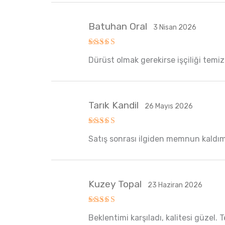
Batuhan Oral
3 Nisan 2026
5 üzerinden
Dürüst olmak gerekirse işçiliği temi
5
oy aldı
Tarık Kandil
26 Mayıs 2026
5 üzerinden
Satış sonrası ilgiden memnun kaldım. e
5
oy aldı
Kuzey Topal
23 Haziran 2026
5 üzerinden
Beklentimi karşıladı, kalitesi güzel.
5
oy aldı