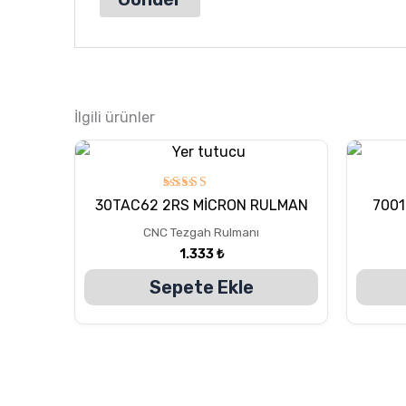
İlgili ürünler
5
30TAC62 2RS MİCRON RULMAN
7001
üzerinden
5.00
CNC Tezgah Rulmanı
oy aldı
1.333
₺
Sepete Ekle