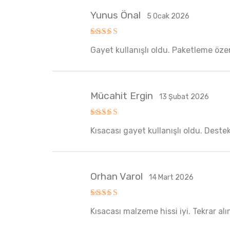
Yunus Önal
5 Ocak 2026
5 üzerinden
Gayet kullanışlı oldu. Paketleme özenl
5
oy aldı
Mücahit Ergin
13 Şubat 2026
5 üzerinden
Kısacası gayet kullanışlı oldu. Destek
5
oy aldı
Orhan Varol
14 Mart 2026
5 üzerinden
Kısacası malzeme hissi iyi. Tekrar alın
5
oy aldı