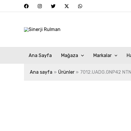
İçeriğe
atla
Ana Sayfa
Mağaza
Markalar
H
Ana sayfa
Ürünler
7012.UADG.GNP42 NT