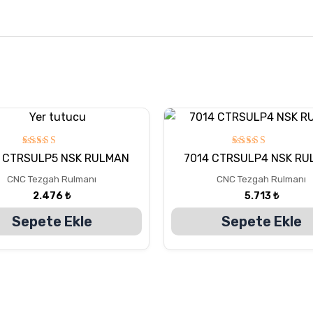
5
5
 CTRSULP5 NSK RULMAN
7014 CTRSULP4 NSK R
üzerinden
üzerinden
5.00
5.00
CNC Tezgah Rulmanı
CNC Tezgah Rulmanı
oy aldı
oy aldı
2.476
₺
5.713
₺
Sepete Ekle
Sepete Ekle