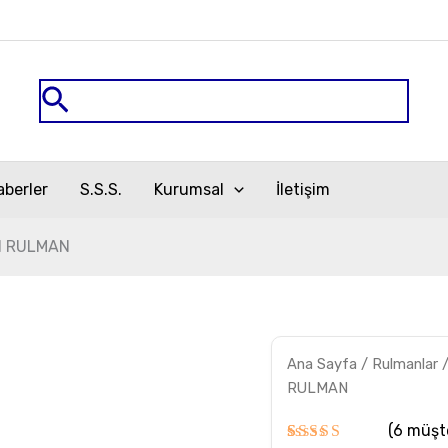
Arama
aberler
S.S.S.
Kurumsal
İletişim
N RULMAN
7012.UADG.GNP42
Ana Sayfa
/
Rulmanlar
NTN
RULMAN
RULMAN
adet
(
6
müşte