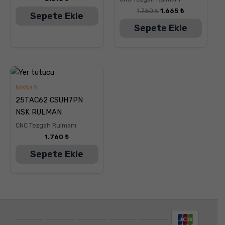
1.760
₺
1.665
₺
Sepete Ekle
Sepete Ekle
5
25TAC62 CSUH7PN
üzerinden
5.00
NSK RULMAN
oy aldı
CNC Tezgah Rulmanı
1.760
₺
Sepete Ekle