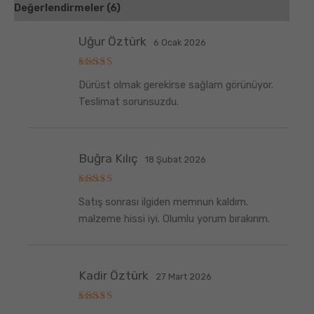
Değerlendirmeler (6)
Uğur Öztürk
6 Ocak 2026
5
Dürüst olmak gerekirse sağlam görünüyor.
üzerinden
5
oy aldı
Teslimat sorunsuzdu.
Buğra Kılıç
18 Şubat 2026
5
Satış sonrası ilgiden memnun kaldım.
üzerinden
5
oy aldı
malzeme hissi iyi. Olumlu yorum bırakırım.
Kadir Öztürk
27 Mart 2026
5