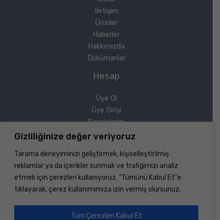
İletişim
Ürünler
Haberler
Hakkımızda
Dökümanlar
Hesap
Üye Ol
Üye Girişi
Siparişlerim
Sipariş Takip
Gizliliğinize değer veriyoruz
Şifremi Unuttum
Tarama deneyiminizi geliştirmek, kişiselleştirilmiş
Yasal
reklamlar ya da içerikler sunmak ve trafiğimizi analiz
etmek için çerezleri kullanıyoruz. "Tümünü Kabul Et"e
Gizlilik Politikası
tıklayarak, çerez kullanımımıza izin vermiş olursunuz.
Geri Ödeme ve İade
Mesafeli Satış Sözleşmesi
Tüm Çerezleri Kabul Et