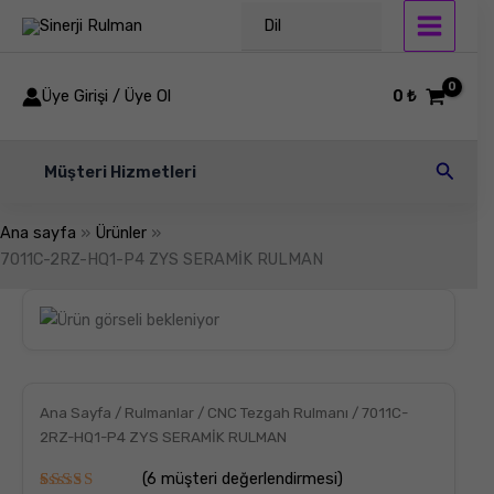
İçeriğe
Dil
atla
Üye Girişi / Üye Ol
0
₺
Arama
Müşteri Hizmetleri
Ana sayfa
Ürünler
7011C-2RZ-HQ1-P4 ZYS SERAMİK RULMAN
7011C-
2RZ-
HQ1-
P4
ZYS
SERAMİK
Ana Sayfa
/
Rulmanlar
/
CNC Tezgah Rulmanı
/ 7011C-
RULMAN
2RZ-HQ1-P4 ZYS SERAMİK RULMAN
adet
(
6
müşteri değerlendirmesi)