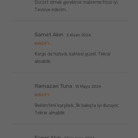
Dürüst olmak gerekirse malzeme hissi iyi.
üzerinden
5
oy aldı
Tavsiye ederim.
Samet Akın
5 Nisan 2026
5
Kargo da hızlıydı. kalitesi güzel. Tekrar
üzerinden
5
oy aldı
alınabilir.
Ramazan Tuna
15 Mayıs 2026
5
Beklentimi karşıladı, İlk bakışta iyi duruyor.
üzerinden
5
oy aldı
Tekrar alınabilir.
Şener Akın