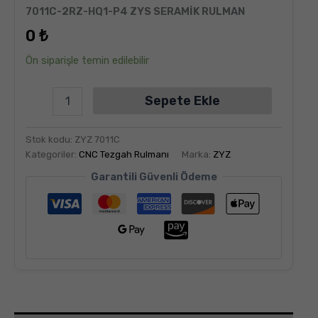
6
müşteri
7011C-2RZ-HQ1-P4 ZYS SERAMİK RULMAN
puanına
dayanarak
0
₺
5
üzerinden
5.00
puan
Ön siparişle temin edilebilir
aldı
Sepete Ekle
Stok kodu:
ZYZ 7011C
Kategoriler:
CNC Tezgah Rulmanı
Marka:
ZYZ
Garantili Güvenli Ödeme