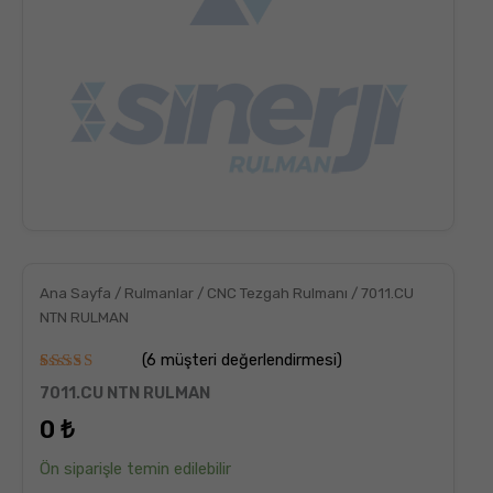
Ana Sayfa
/
Rulmanlar
/
CNC Tezgah Rulmanı
/ 7011.CU
NTN RULMAN
(
6
müşteri değerlendirmesi)
6
müşteri
7011.CU NTN RULMAN
puanına
dayanarak
0
₺
5
üzerinden
5.00
puan
Ön siparişle temin edilebilir
aldı