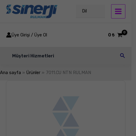
İçeriğe
atla
Dil
Üye Girişi / Üye Ol
0
₺
Arama
Müşteri Hizmetleri
Ana sayfa
Ürünler
7011.CU NTN RULMAN
7011.CU
NTN
RULMAN
adet