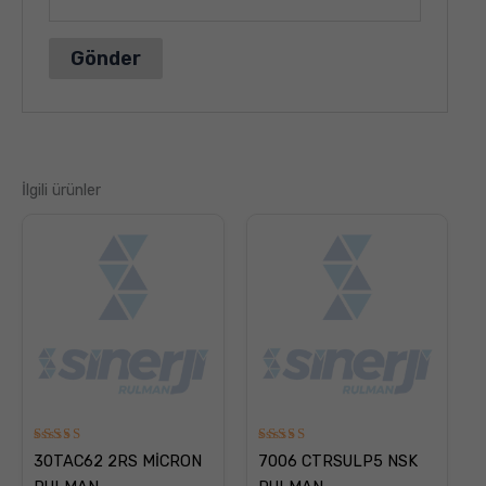
İlgili ürünler
5
5
30TAC62 2RS MİCRON
7006 CTRSULP5 NSK
üzerinden
üzerinden
5.00
5.00