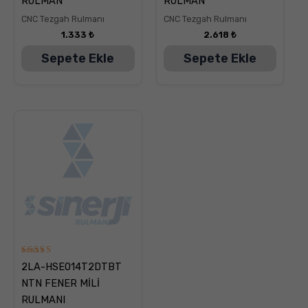
RULMAN
RULMAN
oy aldı
oy aldı
CNC Tezgah Rulmanı
CNC Tezgah Rulmanı
1.333
₺
2.618
₺
Sepete Ekle
Sepete Ekle
5
2LA-HSE014T2DTBT
üzerinden
5.00
NTN FENER MİLİ
oy aldı
RULMANI