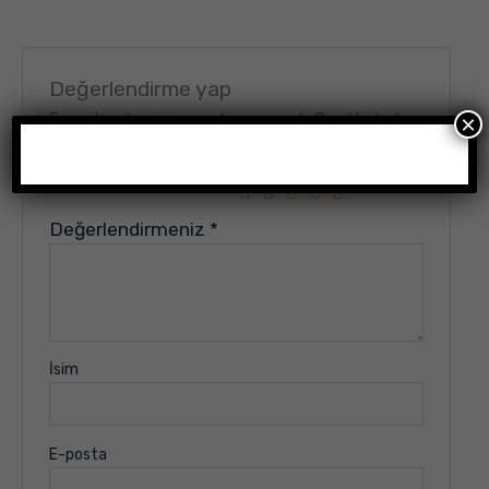
Değerlendirme yap
E-posta adresiniz yayınlanmayacak.
Gerekli alanlar
×
*
ile işaretlenmişlerdir
Derecelendirmeniz
*
Değerlendirmeniz
*
İsim
E-posta