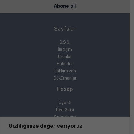
Sayfalar
S.S.S.
İletişim
Ürünler
Haberler
Hakkımızda
Dökümanlar
Hesap
Üye Ol
Üye Girişi
Siparişlerim
Sipariş Takip
Gizliliğinize değer veriyoruz
Şifremi Unuttum