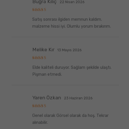
Buğra Kılıç
22 Nisan 2026
5
Satış sonrası ilgiden memnun kaldım.
üzerinden
5
oy aldı
malzeme hissi iyi. Olumlu yorum bırakırım.
Melike Kır
13 Mayıs 2026
5
Elde kaliteli duruyor. Sağlam şekilde ulaştı.
üzerinden
5
oy aldı
Pişman etmedi.
Yaren Özkan
23 Haziran 2026
5
Genel olarak Görsel olarak da hoş. Tekrar
üzerinden
5
oy aldı
alınabilir.