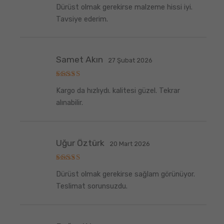
5
Dürüst olmak gerekirse malzeme hissi iyi.
üzerinden
5
oy aldı
Tavsiye ederim.
Samet Akın
27 Şubat 2026
5
Kargo da hızlıydı. kalitesi güzel. Tekrar
üzerinden
5
oy aldı
alınabilir.
Uğur Öztürk
20 Mart 2026
5
Dürüst olmak gerekirse sağlam görünüyor.
üzerinden
5
oy aldı
Teslimat sorunsuzdu.