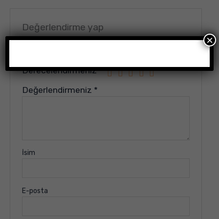
Değerlendirme yap
×
E-posta adresiniz yayınlanmayacak.
Gerekli alanlar
*
ile işaretlenmişlerdir
Derecelendirmeniz
*
Değerlendirmeniz
*
İsim
E-posta