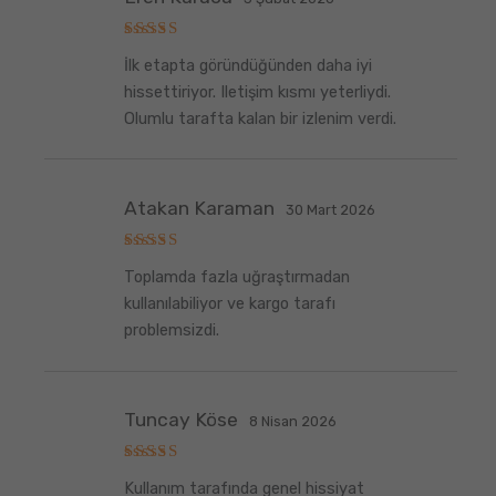
5
İlk etapta göründüğünden daha iyi
üzerinden
5
oy aldı
hissettiriyor. Iletişim kısmı yeterliydi.
Olumlu tarafta kalan bir izlenim verdi.
Atakan Karaman
30 Mart 2026
5
Toplamda fazla uğraştırmadan
üzerinden
5
oy aldı
kullanılabiliyor ve kargo tarafı
problemsizdi.
Tuncay Köse
8 Nisan 2026
5
Kullanım tarafında genel hissiyat
üzerinden