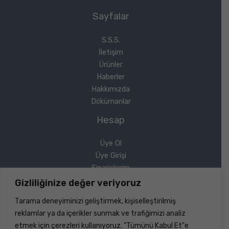
Sayfalar
S.S.S.
İletişim
Ürünler
Haberler
Hakkımızda
Dökümanlar
Hesap
Üye Ol
Üye Girişi
Siparişlerim
Sipariş Takip
Gizliliğinize değer veriyoruz
Şifremi Unuttum
Tarama deneyiminizi geliştirmek, kişiselleştirilmiş
Yasal
reklamlar ya da içerikler sunmak ve trafiğimizi analiz
etmek için çerezleri kullanıyoruz. "Tümünü Kabul Et"e