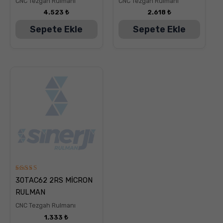
CNC Tezgah Rulmanı
CNC Tezgah Rulmanı
4.523
₺
2.618
₺
Sepete Ekle
Sepete Ekle
5
30TAC62 2RS MİCRON
üzerinden
5.00
RULMAN
oy aldı
CNC Tezgah Rulmanı
1.333
₺