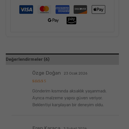
Değerlendirmeler (6)
Özge Doğan
23 Ocak 2026
5
Gönderim kısmında aksaklık yaşanmadı.
üzerinden
5
oy aldı
Ayrıca malzeme yapısı güven veriyor.
Beklentiyi karşılayan bir deneyim oldu.
Eren Karaca
3 Şubat 2026