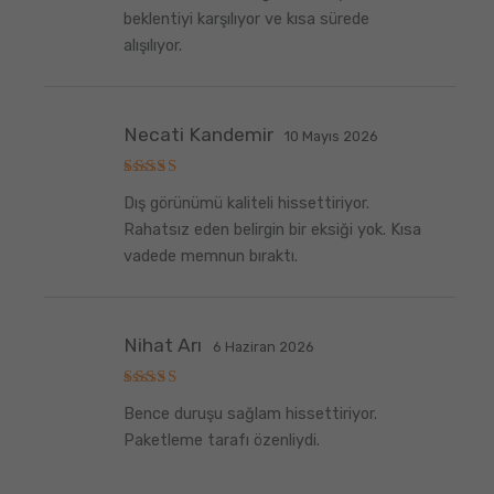
5
oy aldı
beklentiyi karşılıyor ve kısa sürede
alışılıyor.
Necati Kandemir
10 Mayıs 2026
5
Dış görünümü kaliteli hissettiriyor.
üzerinden
5
oy aldı
Rahatsız eden belirgin bir eksiği yok. Kısa
vadede memnun bıraktı.
Nihat Arı
6 Haziran 2026
5
Bence duruşu sağlam hissettiriyor.
üzerinden
5
oy aldı
Paketleme tarafı özenliydi.