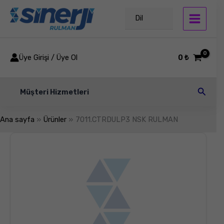
İçeriğe
atla
Dil
Üye Girişi / Üye Ol
0
₺
Arama
Müşteri Hizmetleri
Ana sayfa
Ürünler
7011.CTRDULP3 NSK RULMAN