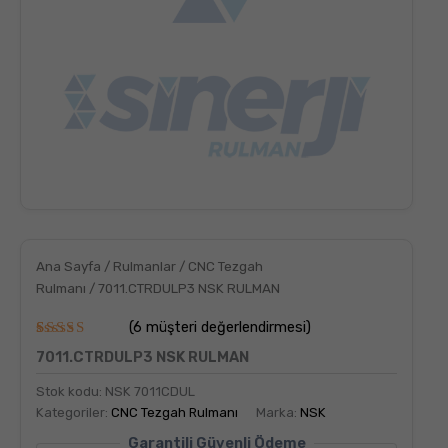
Ana Sayfa
/
Rulmanlar
/
CNC Tezgah
Rulmanı
/ 7011.CTRDULP3 NSK RULMAN
(
6
müşteri değerlendirmesi)
6
müşteri
7011.CTRDULP3 NSK RULMAN
puanına
dayanarak
5
Stok kodu:
NSK 7011CDUL
üzerinden
Kategoriler:
CNC Tezgah Rulmanı
Marka:
NSK
5.00
puan
aldı
Garantili Güvenli Ödeme