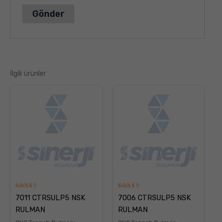
İlgili ürünler
5
5
7011 CTRSULP5 NSK
7006 CTRSULP5 NSK
üzerinden
üzerinden
5.00
5.00
RULMAN
RULMAN
oy aldı
oy aldı