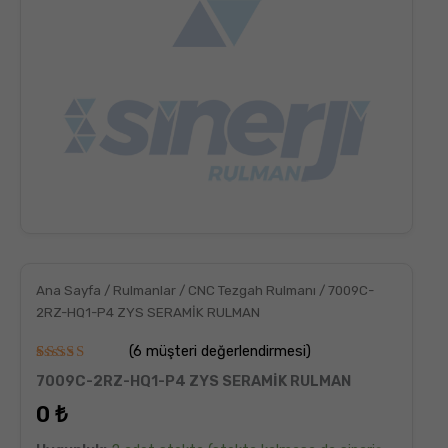
Ana Sayfa
/
Rulmanlar
/
CNC Tezgah Rulmanı
/ 7009C-
2RZ-HQ1-P4 ZYS SERAMİK RULMAN
(
6
müşteri değerlendirmesi)
6
müşteri
7009C-2RZ-HQ1-P4 ZYS SERAMİK RULMAN
puanına
dayanarak
0
₺
5
üzerinden
5.00
puan