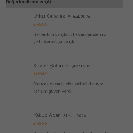
Değerlendirmeler (6)
Utku Karataş
9 Ocak 2026
5
Beklentimi karşıladı, beklediğimden iyi
üzerinden
5
oy aldı
çıktı. Görünüşü de şık.
Kazım Şahin
28 Şubat 2026
5
Oldukça başarılı, elde kaliteli duruyor.
üzerinden
5
oy aldı
İletişim güven verdi.
Yakup Acar
21 Mart 2026
5