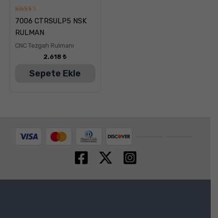
5
7006 CTRSULP5 NSK
üzerinden
5.00
RULMAN
oy aldı
CNC Tezgah Rulmanı
2.618
₺
Sepete Ekle