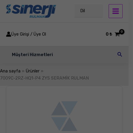
İçeriğe
atla
Dil
Üye Girişi / Üye Ol
0
₺
Arama
Müşteri Hizmetleri
Ana sayfa
Ürünler
7009C-2RZ-HQ1-P4 ZYS SERAMİK RULMAN
7009C-
2RZ-
HQ1-
P4
ZYS
SERAMİK
RULMAN
adet