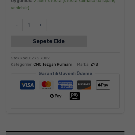
Uygunluk:
2 adet stokta (stokta kalmasa da sipariş
aldı
verilebilir)
-
+
Sepete Ekle
Stok kodu:
ZYS 7009
Kategoriler:
CNC Tezgah Rulmanı
Marka:
ZYS
Garantili Güvenli Ödeme