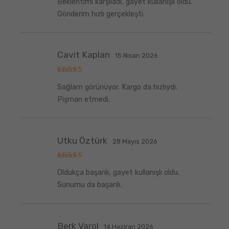
Beklentimi karşıladı, gayet kullanışlı oldu.
üzerinden
5
oy aldı
Gönderim hızlı gerçekleşti.
Cavit Kaplan
15 Nisan 2026
5
Sağlam görünüyor. Kargo da hızlıydı.
üzerinden
5
oy aldı
Pişman etmedi.
Utku Öztürk
28 Mayıs 2026
5
Oldukça başarılı, gayet kullanışlı oldu.
üzerinden
5
oy aldı
Sunumu da başarılı.
Berk Varol
14 Haziran 2026