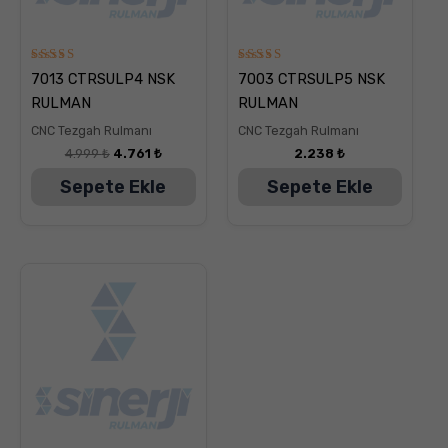
5
5
7013 CTRSULP4 NSK
7003 CTRSULP5 NSK
üzerinden
üzerinden
5.00
5.00
RULMAN
RULMAN
oy aldı
oy aldı
CNC Tezgah Rulmanı
CNC Tezgah Rulmanı
4.999
₺
4.761
₺
2.238
₺
Sepete Ekle
Sepete Ekle